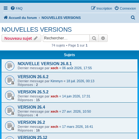
FAQ
Inscription
Connexion
R
Accueil du forum
NOUVELLES VERSIONS
e
NOUVELLES VERSIONS
c
Rechercher
Recherche avanc
Nouveau sujet
h
74 sujets • Page
1
sur
1
e
Sujets
r
c
NOUVELLE VERSION 26.8.1
Dernier message par
xech
«
06 août 2026, 17:55
h
VERSION 26.6.2
e
Dernier message par
Kimmyn
«
18 juil. 2026, 00:13
r
Réponses :
2
VERSION 26.5.2
Dernier message par
xech
«
14 juin 2026, 17:31
Réponses :
15
VERSION 26.4
Dernier message par
xech
«
27 avr. 2026, 10:50
Réponses :
4
VERSION 26.2
Dernier message par
xech
«
17 mars 2026, 16:41
Réponses :
16
VERSION 25.12