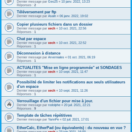
Dernier message par
Geo25
«
10 janv. 2022, 13:23
Réponses :
2
Téléversement par ftp
Dernier message par
Asaln
«
06 janv. 2022, 19:02
Copier plusieurs fichiers dans un dossier
Dernier message par
xech
«
10 oct. 2021, 22:56
Réponses :
1
Chat par espace
Dernier message par
xech
«
10 oct. 2021, 22:52
Réponses :
1
Déconnexion à distance
Dernier message par
Arverniales
«
01 oct. 2021, 06:19
Réponses :
1
ACTUALITES "Mise en ligne programmée" et SONDAGES
Dernier message par
xech
«
10 sept. 2021, 11:47
Réponses :
1
Possibilité de limiter les notifications aux seuls utilisateurs
d'un espace
Dernier message par
xech
«
10 sept. 2021, 11:26
Réponses :
1
Verrouillage d'un fichier pour mise à jour.
Dernier message par
rodolphe
«
20 juil. 2021, 22:21
Réponses :
9
Template de tâches répétitives
Dernier message par
YannPe
«
02 juil. 2021, 17:01
EtherCalc, EtherPad (ou équivalents) : du nouveau en vue ?
Dernier message par
xech
«
23 juin 2021, 16:00