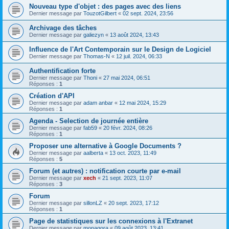
Nouveau type d'objet : des pages avec des liens
Dernier message par
TouzotGilbert
«
02 sept. 2024, 23:56
Archivage des tâches
Dernier message par
galiezyn
«
13 août 2024, 13:43
Influence de l'Art Contemporain sur le Design de Logiciel
Dernier message par
Thomas-N
«
12 juil. 2024, 06:33
Authentification forte
Dernier message par
Thoni
«
27 mai 2024, 06:51
Réponses :
1
Création d'API
Dernier message par
adam anbar
«
12 mai 2024, 15:29
Réponses :
1
Agenda - Selection de journée entière
Dernier message par
fab59
«
20 févr. 2024, 08:26
Réponses :
1
Proposer une alternative à Google Documents ?
Dernier message par
aalberta
«
13 oct. 2023, 11:49
Réponses :
5
Forum (et autres) : notification courte par e-mail
Dernier message par
xech
«
21 sept. 2023, 11:07
Réponses :
3
Forum
Dernier message par
sillonLZ
«
20 sept. 2023, 17:12
Réponses :
1
Page de statistiques sur les connexions à l'Extranet
Dernier message par
monagora
«
09 août 2023, 13:41