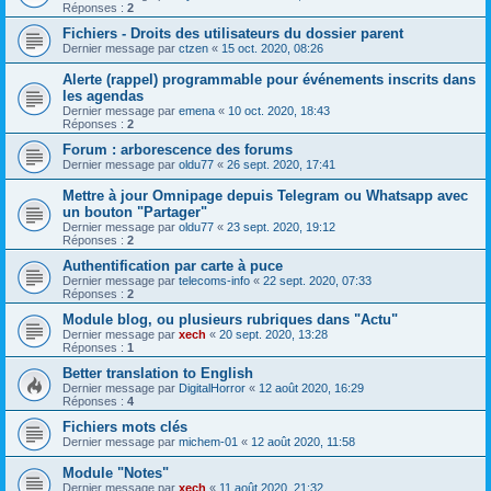
Réponses :
2
Fichiers - Droits des utilisateurs du dossier parent
Dernier message par
ctzen
«
15 oct. 2020, 08:26
Alerte (rappel) programmable pour événements inscrits dans
les agendas
Dernier message par
emena
«
10 oct. 2020, 18:43
Réponses :
2
Forum : arborescence des forums
Dernier message par
oldu77
«
26 sept. 2020, 17:41
Mettre à jour Omnipage depuis Telegram ou Whatsapp avec
un bouton "Partager"
Dernier message par
oldu77
«
23 sept. 2020, 19:12
Réponses :
2
Authentification par carte à puce
Dernier message par
telecoms-info
«
22 sept. 2020, 07:33
Réponses :
2
Module blog, ou plusieurs rubriques dans "Actu"
Dernier message par
xech
«
20 sept. 2020, 13:28
Réponses :
1
Better translation to English
Dernier message par
DigitalHorror
«
12 août 2020, 16:29
Réponses :
4
Fichiers mots clés
Dernier message par
michem-01
«
12 août 2020, 11:58
Module "Notes"
Dernier message par
xech
«
11 août 2020, 21:32