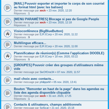
[MAIL] Pouvoir exporter et importer le corps de son courriel
au format html (avec les balises)
Dernier message par
xech
«
23 nov. 2020, 12:20
Réponses :
1
[MENU PARAMÈTRES] Blocage si pas de Google People
Dernier message par
xech
«
23 nov. 2020, 12:18
Réponses :
1
Visioconférence (BigBlueButton)
Dernier message par
EJFJCorp
«
20 nov. 2020, 11:22
Réponses :
9
Multilingue efficace...
Dernier message par
EJFJCorp
«
20 nov. 2020, 11:00
Plannificateur de réunion(s) (Comme l'application DOODLE)
Dernier message par
EJFJCorp
«
18 nov. 2020, 03:22
Réponses :
5
[GROUPES] Pouvoir créer des groupes d'utilisateurs même
vide
Dernier message par
SixOfOne34
«
07 nov. 2020, 11:57
mail choix avec contacts...
Dernier message par
philippeM
«
05 nov. 2020, 13:41
Bouton "Remonter en haut de la page" dans les agendas ou
liste des agenda disponible cliquable
Dernier message par
xech
«
31 oct. 2020, 17:25
Réponses :
1
Contacts & utilisateurs, champs additionnels
Dernier message par
SylScat
«
21 oct. 2020, 15:18