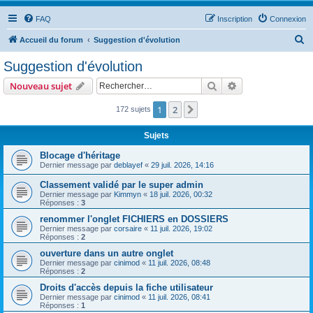
FAQ
Inscription
Connexion
R
Accueil du forum
Suggestion d'évolution
e
Suggestion d'évolution
c
Rechercher
Recherche avanc
Nouveau sujet
h
e
1
2
Suivant
172 sujets
r
Sujets
c
Blocage d'héritage
h
Dernier message par
deblayef
«
29 juil. 2026, 14:16
e
Classement validé par le super admin
r
Dernier message par
Kimmyn
«
18 juil. 2026, 00:32
Réponses :
3
renommer l'onglet FICHIERS en DOSSIERS
Dernier message par
corsaire
«
11 juil. 2026, 19:02
Réponses :
2
ouverture dans un autre onglet
Dernier message par
cinimod
«
11 juil. 2026, 08:48
Réponses :
2
Droits d'accès depuis la fiche utilisateur
Dernier message par
cinimod
«
11 juil. 2026, 08:41
Réponses :
1