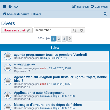
FAQ
Inscription
Connexion
R
Accueil du forum
Divers
e
Divers
c
Rechercher
Recherche avanc
Nouveau sujet
h
e
1
2
3
Suivant
263 sujets
r
Sujets
c
agenda programmer tous les premiers Vendredi
h
Dernier message par
Denis_68
«
Hier, 20:19
e
*****SPAM*****
r
Dernier message par
xech
«
29 juil. 2026, 13:07
Réponses :
2
Agence web sur Avignon pour installer Agora-Project, bonne
idée ?
Dernier message par
xech
«
13 juil. 2026, 13:53
Réponses :
1
Application et auto-hébergement
Dernier message par
Kimmyn
«
10 juil. 2026, 17:58
Réponses :
4
Messages d'erreurs lors du dépot de fichiers
Dernier message par
Kimmyn
«
10 juil. 2026, 17:54