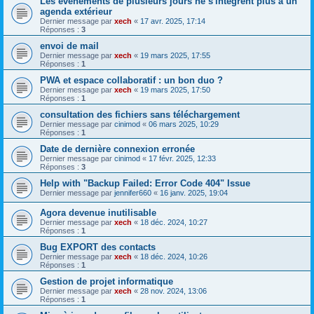
Les événements de plusieurs jours ne s'intégrent plus à un
agenda extérieur
Dernier message par
xech
«
17 avr. 2025, 17:14
Réponses :
3
envoi de mail
Dernier message par
xech
«
19 mars 2025, 17:55
Réponses :
1
PWA et espace collaboratif : un bon duo ?
Dernier message par
xech
«
19 mars 2025, 17:50
Réponses :
1
consultation des fichiers sans téléchargement
Dernier message par
cinimod
«
06 mars 2025, 10:29
Réponses :
1
Date de dernière connexion erronée
Dernier message par
cinimod
«
17 févr. 2025, 12:33
Réponses :
3
Help with "Backup Failed: Error Code 404" Issue
Dernier message par
jennifer660
«
16 janv. 2025, 19:04
Agora devenue inutilisable
Dernier message par
xech
«
18 déc. 2024, 10:27
Réponses :
1
Bug EXPORT des contacts
Dernier message par
xech
«
18 déc. 2024, 10:26
Réponses :
1
Gestion de projet informatique
Dernier message par
xech
«
28 nov. 2024, 13:06
Réponses :
1