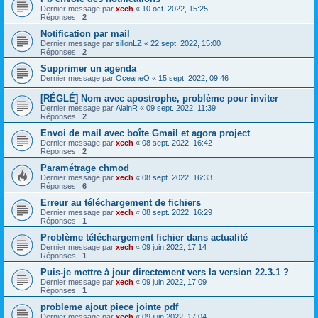
Dernier message par
xech
«
10 oct. 2022, 15:25
Réponses :
2
Notification par mail
Dernier message par
sillonLZ
«
22 sept. 2022, 15:00
Réponses :
2
Supprimer un agenda
Dernier message par
OceaneO
«
15 sept. 2022, 09:46
[RÉGLÉ] Nom avec apostrophe, problème pour inviter
Dernier message par
AlainR
«
09 sept. 2022, 11:39
Réponses :
2
Envoi de mail avec boîte Gmail et agora project
Dernier message par
xech
«
08 sept. 2022, 16:42
Réponses :
2
Paramétrage chmod
Dernier message par
xech
«
08 sept. 2022, 16:33
Réponses :
6
Erreur au téléchargement de fichiers
Dernier message par
xech
«
08 sept. 2022, 16:29
Réponses :
1
Problème téléchargement fichier dans actualité
Dernier message par
xech
«
09 juin 2022, 17:14
Réponses :
1
Puis-je mettre à jour directement vers la version 22.3.1 ?
Dernier message par
xech
«
09 juin 2022, 17:09
Réponses :
1
probleme ajout piece jointe pdf
Dernier message par
xech
«
09 juin 2022, 17:04