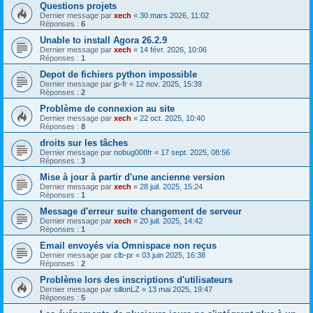
Questions projets
Dernier message par
xech
«
30 mars 2026, 11:02
Réponses :
6
Unable to install Agora 26.2.9
Dernier message par
xech
«
14 févr. 2026, 10:06
Réponses :
1
Depot de fichiers python impossible
Dernier message par
jp-fr
«
12 nov. 2025, 15:39
Réponses :
2
Problème de connexion au site
Dernier message par
xech
«
22 oct. 2025, 10:40
Réponses :
8
droits sur les tâches
Dernier message par
nobug008fr
«
17 sept. 2025, 08:56
Réponses :
3
Mise à jour à partir d'une ancienne version
Dernier message par
xech
«
28 juil. 2025, 15:24
Réponses :
1
Message d'erreur suite changement de serveur
Dernier message par
xech
«
20 juil. 2025, 14:42
Réponses :
1
Email envoyés via Omnispace non reçus
Dernier message par
clb-pr
«
03 juin 2025, 16:38
Réponses :
2
Problème lors des inscriptions d'utilisateurs
Dernier message par
sillonLZ
«
13 mai 2025, 19:47
Réponses :
5