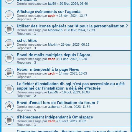
Dernier message par
fab59
«
20 févr. 2024, 08:46
Affichage évènements sur l'agenda
Dernier message par
xech
«
16 févr. 2024, 13:47
Réponses :
2
Utiliser des icones générés par IA pour la personnalisation ?
Dernier message par
Manon265
«
08 févr. 2024, 17:33
Réponses :
1
ssl et https
Dernier message par
Maxim
«
26 déc. 2023, 06:13
Réponses :
3
Envoi de mails multiples depuis l'Agora
Dernier message par
xech
«
11 déc. 2023, 15:30
Réponses :
3
Retour intempestif à la page News
Dernier message par
xech
«
14 nov. 2023, 18:03
Réponses :
1
Le fichier d'installation db.sql n'est pas accessible ou a été
supprimé car l'installation a déjà été effectuée
Dernier message par
EricRG
«
16 oct. 2023, 16:08
Réponses :
2
Envoi d'email lors de l'utilisation du forum ?
Dernier message par
aalberta
«
13 oct. 2023, 11:54
Réponses :
5
d'hébergement indépendant à Omnispace
Dernier message par
xech
«
13 oct. 2023, 11:02
Réponses :
1
Connexion impossible - Redirection vers la page de création