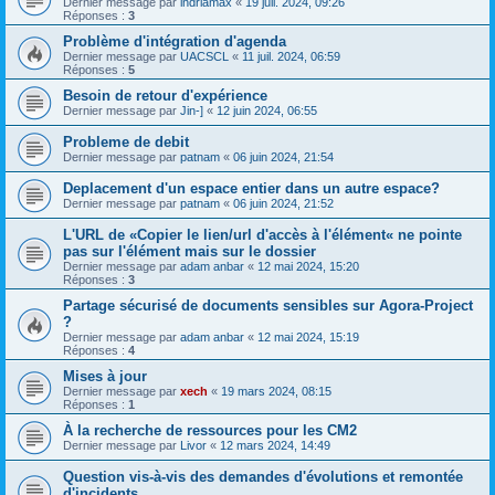
Dernier message par
indriamax
«
19 juil. 2024, 09:26
Réponses :
3
Problème d'intégration d'agenda
Dernier message par
UACSCL
«
11 juil. 2024, 06:59
Réponses :
5
Besoin de retour d'expérience
Dernier message par
Jin-]
«
12 juin 2024, 06:55
Probleme de debit
Dernier message par
patnam
«
06 juin 2024, 21:54
Deplacement d'un espace entier dans un autre espace?
Dernier message par
patnam
«
06 juin 2024, 21:52
L'URL de «Copier le lien/url d'accès à l'élément« ne pointe
pas sur l'élément mais sur le dossier
Dernier message par
adam anbar
«
12 mai 2024, 15:20
Réponses :
3
Partage sécurisé de documents sensibles sur Agora-Project
?
Dernier message par
adam anbar
«
12 mai 2024, 15:19
Réponses :
4
Mises à jour
Dernier message par
xech
«
19 mars 2024, 08:15
Réponses :
1
À la recherche de ressources pour les CM2
Dernier message par
Livor
«
12 mars 2024, 14:49
Question vis-à-vis des demandes d'évolutions et remontée
d'incidents