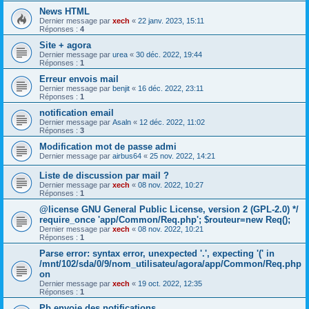
News HTML
Dernier message par
xech
«
22 janv. 2023, 15:11
Réponses :
4
Site + agora
Dernier message par
urea
«
30 déc. 2022, 19:44
Réponses :
1
Erreur envois mail
Dernier message par
benjit
«
16 déc. 2022, 23:11
Réponses :
1
notification email
Dernier message par
Asaln
«
12 déc. 2022, 11:02
Réponses :
3
Modification mot de passe admi
Dernier message par
airbus64
«
25 nov. 2022, 14:21
Liste de discussion par mail ?
Dernier message par
xech
«
08 nov. 2022, 10:27
Réponses :
1
@license GNU General Public License, version 2 (GPL-2.0) */
require_once 'app/Common/Req.php'; $routeur=new Req();
Dernier message par
xech
«
08 nov. 2022, 10:21
Réponses :
1
Parse error: syntax error, unexpected '.', expecting '(' in
/mnt/102/sda/0/9/nom_utilisateu/agora/app/Common/Req.php
on
Dernier message par
xech
«
19 oct. 2022, 12:35
Réponses :
1
Pb envoie des notifications