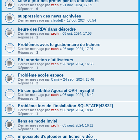
Mise à jour des profils par les utilisateurs
Dernier message par
xech
«
21 nov. 2024, 17:59
Réponses :
6
suppression des news archivées
Dernier message par
claudeB
«
17 oct. 2024, 08:54
heure des RDV dans désordre
Dernier message par
xech
«
08 oct. 2024, 17:03
Réponses :
1
Problèmes aves le gestionnaire de fichiers
Dernier message par
xech
«
26 sept. 2024, 17:01
Réponses :
3
Pb Importation d'utilisateurs
Dernier message par
xech
«
26 sept. 2024, 16:56
Réponses :
1
Problème accès espace
Dernier message par
Camji
«
24 sept. 2024, 13:46
Réponses :
2
Pb compatibilité Agora et OVH mysql 8
Dernier message par
xech
«
06 sept. 2024, 18:42
Réponses :
3
Problème lors de l'installation SQLSTATE[42S22]
Dernier message par
xech
«
06 sept. 2024, 18:41
Réponses :
1
liens en mode invité
Dernier message par
xech
«
03 sept. 2024, 16:11
Réponses :
1
impossible d'uploader un fichier vidéo