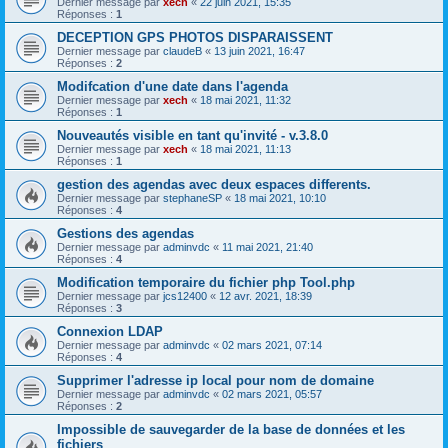
Dernier message par
xech
«
22 juin 2021, 15:35
Réponses :
1
DECEPTION GPS PHOTOS DISPARAISSENT
Dernier message par
claudeB
«
13 juin 2021, 16:47
Réponses :
2
Modifcation d'une date dans l'agenda
Dernier message par
xech
«
18 mai 2021, 11:32
Réponses :
1
Nouveautés visible en tant qu'invité - v.3.8.0
Dernier message par
xech
«
18 mai 2021, 11:13
Réponses :
1
gestion des agendas avec deux espaces differents.
Dernier message par
stephaneSP
«
18 mai 2021, 10:10
Réponses :
4
Gestions des agendas
Dernier message par
adminvdc
«
11 mai 2021, 21:40
Réponses :
4
Modification temporaire du fichier php Tool.php
Dernier message par
jcs12400
«
12 avr. 2021, 18:39
Réponses :
3
Connexion LDAP
Dernier message par
adminvdc
«
02 mars 2021, 07:14
Réponses :
4
Supprimer l'adresse ip local pour nom de domaine
Dernier message par
adminvdc
«
02 mars 2021, 05:57
Réponses :
2
Impossible de sauvegarder de la base de données et les
fichiers