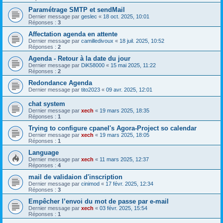
Paramétrage SMTP et sendMail
Dernier message par
geslec
«
18 oct. 2025, 10:01
Réponses :
3
Affectation agenda en attente
Dernier message par
camilledivoux
«
18 juil. 2025, 10:52
Réponses :
2
Agenda - Retour à la date du jour
Dernier message par
DiK58000
«
15 mai 2025, 11:22
Réponses :
2
Redondance Agenda
Dernier message par
tito2023
«
09 avr. 2025, 12:01
chat system
Dernier message par
xech
«
19 mars 2025, 18:35
Réponses :
1
Trying to configure cpanel's Agora-Project so calendar
Dernier message par
xech
«
19 mars 2025, 18:05
Réponses :
1
Language
Dernier message par
xech
«
11 mars 2025, 12:37
Réponses :
4
mail de validaion d'inscription
Dernier message par
cinimod
«
17 févr. 2025, 12:34
Réponses :
3
Empêcher l’envoi du mot de passe par e-mail
Dernier message par
xech
«
03 févr. 2025, 15:54
Réponses :
1