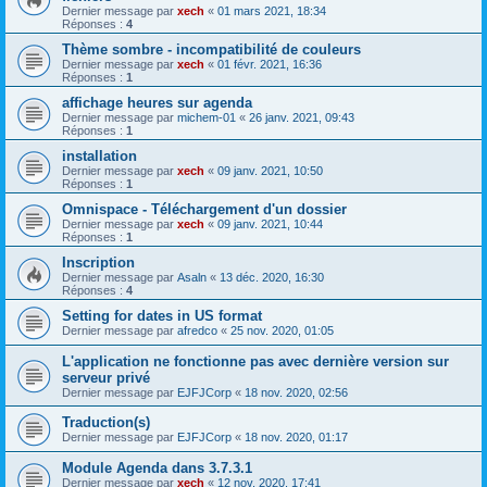
Dernier message par
xech
«
01 mars 2021, 18:34
Réponses :
4
Thème sombre - incompatibilité de couleurs
Dernier message par
xech
«
01 févr. 2021, 16:36
Réponses :
1
affichage heures sur agenda
Dernier message par
michem-01
«
26 janv. 2021, 09:43
Réponses :
1
installation
Dernier message par
xech
«
09 janv. 2021, 10:50
Réponses :
1
Omnispace - Téléchargement d'un dossier
Dernier message par
xech
«
09 janv. 2021, 10:44
Réponses :
1
Inscription
Dernier message par
Asaln
«
13 déc. 2020, 16:30
Réponses :
4
Setting for dates in US format
Dernier message par
afredco
«
25 nov. 2020, 01:05
L'application ne fonctionne pas avec dernière version sur
serveur privé
Dernier message par
EJFJCorp
«
18 nov. 2020, 02:56
Traduction(s)
Dernier message par
EJFJCorp
«
18 nov. 2020, 01:17
Module Agenda dans 3.7.3.1
Dernier message par
xech
«
12 nov. 2020, 17:41