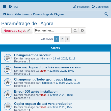
FAQ
Inscription
Connexion
R
Accueil du forum
Paramétrage de l'Agora
e
Paramétrage de l'Agora
c
Rechercher
Recherche avanc
Nouveau sujet
h
e
1
2
Suivant
156 sujets
r
Sujets
c
Changement de serveur
h
Dernier message par
Kimmyn
«
13 juil. 2026, 21:19
Réponses :
3
e
faire maj Agora d une trés ancienne version
r
Dernier message par
xech
«
22 mars 2026, 10:02
Réponses :
1
Changement d'hébergeur : page blanche
Dernier message par
Philippe26
«
17 mars 2026, 01:23
Réponses :
4
Erreur 500 après installation
Dernier message par
xech
«
12 févr. 2026, 18:01
Réponses :
4
Copier espace de test vers production
Dernier message par
xech
«
07 févr. 2026, 15:53
Réponses :
1