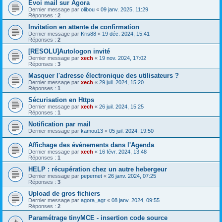
Evoi mail sur Agora
Dernier message par
olibou
«
09 janv. 2025, 11:29
Réponses :
2
Invitation en attente de confirmation
Dernier message par
Kris88
«
19 déc. 2024, 15:41
Réponses :
2
[RESOLU]Autologon invité
Dernier message par
xech
«
19 nov. 2024, 17:02
Réponses :
3
Masquer l'adresse électronique des utilisateurs ?
Dernier message par
xech
«
29 juil. 2024, 15:20
Réponses :
1
Sécurisation en Https
Dernier message par
xech
«
26 juil. 2024, 15:25
Réponses :
1
Notification par mail
Dernier message par
kamou13
«
05 juil. 2024, 19:50
Affichage des événements dans l'Agenda
Dernier message par
xech
«
16 févr. 2024, 13:48
Réponses :
1
HELP : récupération chez un autre hebergeur
Dernier message par
pepernet
«
26 janv. 2024, 07:25
Réponses :
3
Upload de gros fichiers
Dernier message par
agora_agr
«
08 janv. 2024, 09:55
Réponses :
2
Paramétrage tinyMCE - insertion code source