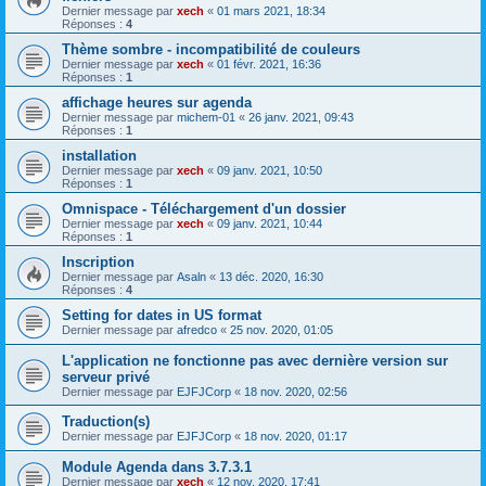
Dernier message par
xech
«
01 mars 2021, 18:34
Réponses :
4
Thème sombre - incompatibilité de couleurs
Dernier message par
xech
«
01 févr. 2021, 16:36
Réponses :
1
affichage heures sur agenda
Dernier message par
michem-01
«
26 janv. 2021, 09:43
Réponses :
1
installation
Dernier message par
xech
«
09 janv. 2021, 10:50
Réponses :
1
Omnispace - Téléchargement d'un dossier
Dernier message par
xech
«
09 janv. 2021, 10:44
Réponses :
1
Inscription
Dernier message par
Asaln
«
13 déc. 2020, 16:30
Réponses :
4
Setting for dates in US format
Dernier message par
afredco
«
25 nov. 2020, 01:05
L'application ne fonctionne pas avec dernière version sur
serveur privé
Dernier message par
EJFJCorp
«
18 nov. 2020, 02:56
Traduction(s)
Dernier message par
EJFJCorp
«
18 nov. 2020, 01:17
Module Agenda dans 3.7.3.1
Dernier message par
xech
«
12 nov. 2020, 17:41