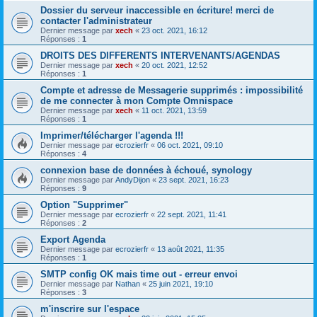
Dossier du serveur inaccessible en écriture! merci de
contacter l'administrateur
Dernier message par
xech
«
23 oct. 2021, 16:12
Réponses :
1
DROITS DES DIFFERENTS INTERVENANTS/AGENDAS
Dernier message par
xech
«
20 oct. 2021, 12:52
Réponses :
1
Compte et adresse de Messagerie supprimés : impossibilité
de me connecter à mon Compte Omnispace
Dernier message par
xech
«
11 oct. 2021, 13:59
Réponses :
1
Imprimer/télécharger l'agenda !!!
Dernier message par
ecrozierfr
«
06 oct. 2021, 09:10
Réponses :
4
connexion base de données à échoué, synology
Dernier message par
AndyDijon
«
23 sept. 2021, 16:23
Réponses :
9
Option "Supprimer"
Dernier message par
ecrozierfr
«
22 sept. 2021, 11:41
Réponses :
2
Export Agenda
Dernier message par
ecrozierfr
«
13 août 2021, 11:35
Réponses :
1
SMTP config OK mais time out - erreur envoi
Dernier message par
Nathan
«
25 juin 2021, 19:10
Réponses :
3
m'inscrire sur l'espace