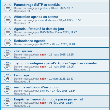
Paramétrage SMTP et sendMail
Dernier message par
geslec
«
18 oct. 2025, 10:01
Réponses :
3
Affectation agenda en attente
Dernier message par
camilledivoux
«
18 juil. 2025, 10:52
Réponses :
2
Agenda - Retour à la date du jour
Dernier message par
DiK58000
«
15 mai 2025, 11:22
Réponses :
2
Redondance Agenda
Dernier message par
tito2023
«
09 avr. 2025, 12:01
chat system
Dernier message par
xech
«
19 mars 2025, 18:35
Réponses :
1
Trying to configure cpanel's Agora-Project so calendar
Dernier message par
xech
«
19 mars 2025, 18:05
Réponses :
1
Language
Dernier message par
xech
«
11 mars 2025, 12:37
Réponses :
4
mail de validaion d'inscription
Dernier message par
cinimod
«
17 févr. 2025, 12:34
Réponses :
3
Empêcher l’envoi du mot de passe par e-mail
Dernier message par
xech
«
03 févr. 2025, 15:54
Réponses :
1