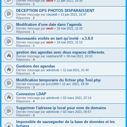
Dernier message par
xech
«
22 juin 2021, 15:35
Réponses :
1
DECEPTION GPS PHOTOS DISPARAISSENT
Dernier message par
claudeB
«
13 juin 2021, 16:47
Réponses :
2
Modifcation d'une date dans l'agenda
Dernier message par
xech
«
18 mai 2021, 11:32
Réponses :
1
Nouveautés visible en tant qu'invité - v.3.8.0
Dernier message par
xech
«
18 mai 2021, 11:13
Réponses :
1
gestion des agendas avec deux espaces differents.
Dernier message par
stephaneSP
«
18 mai 2021, 10:10
Réponses :
4
Gestions des agendas
Dernier message par
adminvdc
«
11 mai 2021, 21:40
Réponses :
4
Modification temporaire du fichier php Tool.php
Dernier message par
jcs12400
«
12 avr. 2021, 18:39
Réponses :
3
Connexion LDAP
Dernier message par
adminvdc
«
02 mars 2021, 07:14
Réponses :
4
Supprimer l'adresse ip local pour nom de domaine
Dernier message par
adminvdc
«
02 mars 2021, 05:57
Réponses :
2
Impossible de sauvegarder de la base de données et les
fichiers