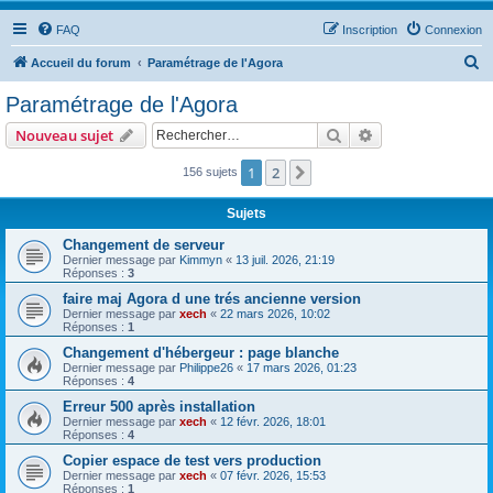
FAQ
Inscription
Connexion
R
Accueil du forum
Paramétrage de l'Agora
e
Paramétrage de l'Agora
c
Rechercher
Recherche avanc
Nouveau sujet
h
e
1
2
Suivant
156 sujets
r
Sujets
c
Changement de serveur
h
Dernier message par
Kimmyn
«
13 juil. 2026, 21:19
Réponses :
3
e
faire maj Agora d une trés ancienne version
r
Dernier message par
xech
«
22 mars 2026, 10:02
Réponses :
1
Changement d'hébergeur : page blanche
Dernier message par
Philippe26
«
17 mars 2026, 01:23
Réponses :
4
Erreur 500 après installation
Dernier message par
xech
«
12 févr. 2026, 18:01
Réponses :
4
Copier espace de test vers production
Dernier message par
xech
«
07 févr. 2026, 15:53
Réponses :
1