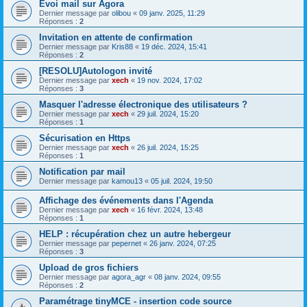
Evoi mail sur Agora
Dernier message par
olibou
«
09 janv. 2025, 11:29
Réponses :
2
Invitation en attente de confirmation
Dernier message par
Kris88
«
19 déc. 2024, 15:41
Réponses :
2
[RESOLU]Autologon invité
Dernier message par
xech
«
19 nov. 2024, 17:02
Réponses :
3
Masquer l'adresse électronique des utilisateurs ?
Dernier message par
xech
«
29 juil. 2024, 15:20
Réponses :
1
Sécurisation en Https
Dernier message par
xech
«
26 juil. 2024, 15:25
Réponses :
1
Notification par mail
Dernier message par
kamou13
«
05 juil. 2024, 19:50
Affichage des événements dans l'Agenda
Dernier message par
xech
«
16 févr. 2024, 13:48
Réponses :
1
HELP : récupération chez un autre hebergeur
Dernier message par
pepernet
«
26 janv. 2024, 07:25
Réponses :
3
Upload de gros fichiers
Dernier message par
agora_agr
«
08 janv. 2024, 09:55
Réponses :
2
Paramétrage tinyMCE - insertion code source