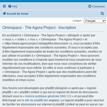
FAQ
Connexion
R
Accueil du forum
e
Langue :
c
Omnispace - The Agora Project - Inscription
h
En accédant à « Omnispace - The Agora Project » (désigné ci-après par
e
« nous », « notre », « nos », « Omnispace - The Agora Project » et
r
« https://www.agora-project.net/appMisc/discussion »), vous acceptez d’être
légalement responsable des conditions suivantes. Si vous n’acceptez pas
c
d’être légalement responsable de toutes les conditions suivantes, veuillez ne
h
pas utiliser et accéder à « Omnispace - The Agora Project ». Nous pouvons
e
modifier ces conditions à n’importe quel moment et nous essaierons de vous
informer de ces modifications, bien que nous vous conseillons de vérifier
r
régulièrement par vous-même. En effet, si vous continuez à participer à
« Omnispace - The Agora Project » après que des modifications aient été
effectuées, vous acceptez d’être légalement responsable des conditions
modifiées et mises à jour.
Nos forums sont développés par phpBB (désignés ci-après par « logiciel
phpBB » et « phpBB Limited ») qui est un logiciel de forum de discussions
déclaré sous la «
licence publique générale GNU 2.0
» et qui peut être
téléchargé sur
le site de phpBB
(en anglais). Le logiciel phpBB a pour seul but
de faciliter les discussions sur internet et phpBB Limited ne peut en aucun cas