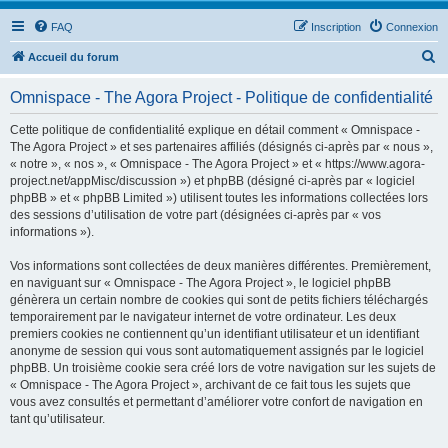
FAQ
Inscription
Connexion
R
Accueil du forum
e
Omnispace - The Agora Project - Politique de confidentialité
c
h
Cette politique de confidentialité explique en détail comment « Omnispace -
The Agora Project » et ses partenaires affiliés (désignés ci-après par « nous »,
e
« notre », « nos », « Omnispace - The Agora Project » et « https://www.agora-
r
project.net/appMisc/discussion ») et phpBB (désigné ci-après par « logiciel
phpBB » et « phpBB Limited ») utilisent toutes les informations collectées lors
c
des sessions d’utilisation de votre part (désignées ci-après par « vos
h
informations »).
e
Vos informations sont collectées de deux manières différentes. Premièrement,
r
en naviguant sur « Omnispace - The Agora Project », le logiciel phpBB
génèrera un certain nombre de cookies qui sont de petits fichiers téléchargés
temporairement par le navigateur internet de votre ordinateur. Les deux
premiers cookies ne contiennent qu’un identifiant utilisateur et un identifiant
anonyme de session qui vous sont automatiquement assignés par le logiciel
phpBB. Un troisième cookie sera créé lors de votre navigation sur les sujets de
« Omnispace - The Agora Project », archivant de ce fait tous les sujets que
vous avez consultés et permettant d’améliorer votre confort de navigation en
tant qu’utilisateur.