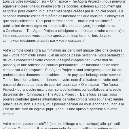
Lors de votre navigation sur « Omnispace - The Agora Project », nous pouvons
également créer une quatrième sorte de cookies, externes au document qui
est prévu pour couvrir uniquement les pages créées par le logiciel phpBB. La
seconde manière est de récupérer les informations que vous nous envoyez et
que nous collectons. Ceci peut correspondre — mais n’est pas limité à — la
publication de messages en tant qu’utilisateur anonyme, l’inscription sur
« Omnispace - The Agora Project » (désignée ci-après par « votre compte ») et
les messages que vous publiez après votre inscription et lors de votre
connexion (désignés ci-après par « vos messages »).
Votre compte contiendra au minimum un identifiant unique (désigné ci-après
par « votre nom d’utilisateur ») et un mot de passe personnel vous permettant
de vous connecter à votre compte (désigné ci-après par « votre mot de
passe ») et une adresse de courriel personnelle. Les informations de votre
compte sur « Omnispace - The Agora Project » sont protégées par les lois de
protection des données applicables dans le pays qui héberge notre serveur.
Toutes les informations, en-dehors de votre nom d’utilisateur, de votre mot de
passe et de votre adresse de courriel requis par « Omnispace - The Agora
Project » durant votre inscription, sont obligatoires ou facultatives, à la seule
discrétion de « Omnispace - The Agora Project ». Dans tous les cas, vous
pouvez contrôler quelles informations de votre compte vous souhaitez rendre
publiques ou non. De plus, vous pouvez décider de vous abonner ou non à la
liste de diffusion du logiciel phpBB depuis une option disponible sur votre
compte.
Votre mot de passe est chiffré (par un chiffrage à sens unique) afin qu’il soit
sécurisé. Cependant, il est recommandé de ne pas utiliser le même mot de