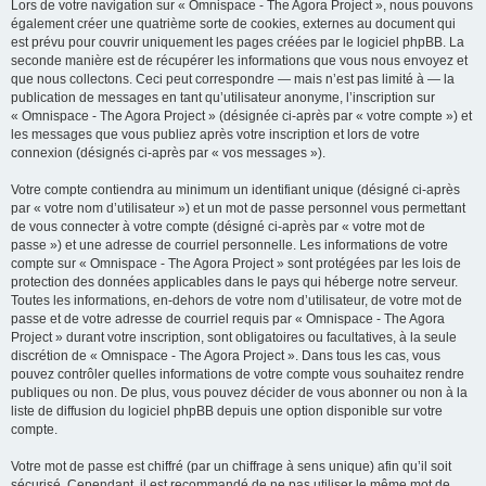
Lors de votre navigation sur « Omnispace - The Agora Project », nous pouvons
également créer une quatrième sorte de cookies, externes au document qui
est prévu pour couvrir uniquement les pages créées par le logiciel phpBB. La
seconde manière est de récupérer les informations que vous nous envoyez et
que nous collectons. Ceci peut correspondre — mais n’est pas limité à — la
publication de messages en tant qu’utilisateur anonyme, l’inscription sur
« Omnispace - The Agora Project » (désignée ci-après par « votre compte ») et
les messages que vous publiez après votre inscription et lors de votre
connexion (désignés ci-après par « vos messages »).
Votre compte contiendra au minimum un identifiant unique (désigné ci-après
par « votre nom d’utilisateur ») et un mot de passe personnel vous permettant
de vous connecter à votre compte (désigné ci-après par « votre mot de
passe ») et une adresse de courriel personnelle. Les informations de votre
compte sur « Omnispace - The Agora Project » sont protégées par les lois de
protection des données applicables dans le pays qui héberge notre serveur.
Toutes les informations, en-dehors de votre nom d’utilisateur, de votre mot de
passe et de votre adresse de courriel requis par « Omnispace - The Agora
Project » durant votre inscription, sont obligatoires ou facultatives, à la seule
discrétion de « Omnispace - The Agora Project ». Dans tous les cas, vous
pouvez contrôler quelles informations de votre compte vous souhaitez rendre
publiques ou non. De plus, vous pouvez décider de vous abonner ou non à la
liste de diffusion du logiciel phpBB depuis une option disponible sur votre
compte.
Votre mot de passe est chiffré (par un chiffrage à sens unique) afin qu’il soit
sécurisé. Cependant, il est recommandé de ne pas utiliser le même mot de