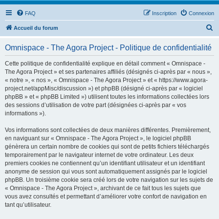
FAQ
Inscription
Connexion
R
Accueil du forum
e
Omnispace - The Agora Project - Politique de confidentialité
c
h
Cette politique de confidentialité explique en détail comment « Omnispace -
The Agora Project » et ses partenaires affiliés (désignés ci-après par « nous »,
e
« notre », « nos », « Omnispace - The Agora Project » et « https://www.agora-
r
project.net/appMisc/discussion ») et phpBB (désigné ci-après par « logiciel
phpBB » et « phpBB Limited ») utilisent toutes les informations collectées lors
c
des sessions d’utilisation de votre part (désignées ci-après par « vos
h
informations »).
e
Vos informations sont collectées de deux manières différentes. Premièrement,
r
en naviguant sur « Omnispace - The Agora Project », le logiciel phpBB
génèrera un certain nombre de cookies qui sont de petits fichiers téléchargés
temporairement par le navigateur internet de votre ordinateur. Les deux
premiers cookies ne contiennent qu’un identifiant utilisateur et un identifiant
anonyme de session qui vous sont automatiquement assignés par le logiciel
phpBB. Un troisième cookie sera créé lors de votre navigation sur les sujets de
« Omnispace - The Agora Project », archivant de ce fait tous les sujets que
vous avez consultés et permettant d’améliorer votre confort de navigation en
tant qu’utilisateur.