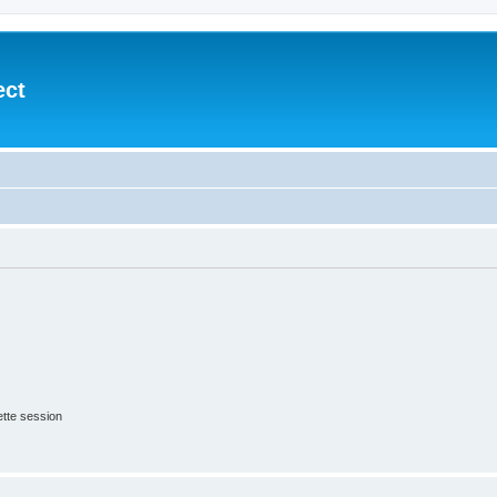
ect
tte session