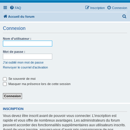
FAQ
Inscription
Connexion
R
Accueil du forum
e
Connexion
c
h
Nom d’utilisateur :
e
r
Mot de passe :
c
J’ai oublié mon mot de passe
h
Renvoyer le courriel d’activation
e
Se souvenir de moi
r
Masquer ma présence lors de cette session
INSCRIPTION
Vous devez être inscrit avant de pouvoir vous connecter. L’inscription est
rapide et vous offre de nombreux avantages. Les administrateurs du forum
peuvent accorder des fonctionnalités supplémentaires aux utilisateurs inscrits.
Avant de vous inscrire, assurez-vous d’avoir pris connaissance de nos