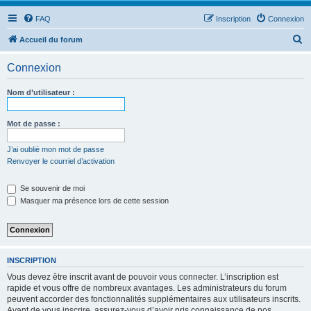
FAQ
Inscription
Connexion
R
Accueil du forum
e
Connexion
c
h
Nom d’utilisateur :
e
r
Mot de passe :
c
J’ai oublié mon mot de passe
h
Renvoyer le courriel d’activation
e
Se souvenir de moi
r
Masquer ma présence lors de cette session
INSCRIPTION
Vous devez être inscrit avant de pouvoir vous connecter. L’inscription est
rapide et vous offre de nombreux avantages. Les administrateurs du forum
peuvent accorder des fonctionnalités supplémentaires aux utilisateurs inscrits.
Avant de vous inscrire, assurez-vous d’avoir pris connaissance de nos