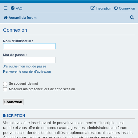
FAQ
Inscription
Connexion
R
Accueil du forum
e
Connexion
c
h
Nom d’utilisateur :
e
r
Mot de passe :
c
J’ai oublié mon mot de passe
h
Renvoyer le courriel d’activation
e
Se souvenir de moi
r
Masquer ma présence lors de cette session
INSCRIPTION
Vous devez être inscrit avant de pouvoir vous connecter. L’inscription est
rapide et vous offre de nombreux avantages. Les administrateurs du forum
peuvent accorder des fonctionnalités supplémentaires aux utilisateurs inscrits.
Avant de vous inscrire, assurez-vous d’avoir pris connaissance de nos