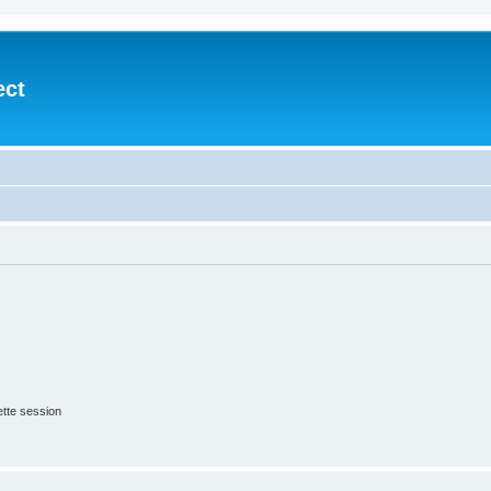
ect
tte session