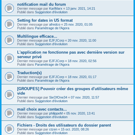
notification mail du forum
Dernier message par
KarlMarx
«
13 janv. 2021, 14:21
Publié dans
Suggestion d'évolution
Setting for dates in US format
Dernier message par
afredco
«
25 nov. 2020, 01:05
Publié dans
Paramétrage de l'Agora
Multilingue efficace...
Dernier message par
EJFJCorp
«
20 nov. 2020, 11:00
Publié dans
Suggestion d'évolution
L'application ne fonctionne pas avec dernière version sur
serveur privé
Dernier message par
EJFJCorp
«
18 nov. 2020, 02:56
Publié dans
Paramétrage de l'Agora
Traduction(s)
Dernier message par
EJFJCorp
«
18 nov. 2020, 01:17
Publié dans
Paramétrage de l'Agora
[GROUPES] Pouvoir créer des groupes d'utilisateurs même
vide
Dernier message par
SixOfOne34
«
07 nov. 2020, 11:57
Publié dans
Suggestion d'évolution
mail choix avec contacts...
Dernier message par
philippeM
«
05 nov. 2020, 13:41
Publié dans
Suggestion d'évolution
Fichiers - Droits des utilisateurs du dossier parent
Dernier message par
ctzen
«
15 oct. 2020, 08:26
Publié dans
Suggestion d'évolution