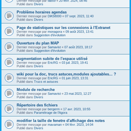
Dernier message par
fab59
«
20 févr. 2024, 08:46
Publié dans
Divers
Problème horaires agendas
Dernier message par
DiK58000
«
07 sept. 2023, 11:40
Publié dans
Divers
Page de statistiques sur les connexions à l'Extranet
Dernier message par
monagora
«
09 août 2023, 13:41
Publié dans
Suggestion d'évolution
Ouverture du plan MAP
Dernier message par
Samavist
«
07 août 2023, 18:17
Publié dans
Suggestion d'évolution
augmentation subite de l'espace utilisé
Dernier message par
EricRG
«
03 juil. 2023, 19:41
Publié dans
Divers
wiki pour la doc, trucs astuces,modules ajoutables... ?
Dernier message par
EricRG
«
01 juin 2023, 13:31
Publié dans
Trucs et astuces
Module de recherche
Dernier message par
Samavist
«
23 mai 2023, 12:27
Publié dans
Divers
Répertoire des fichiers
Dernier message par
bergerm
«
17 avr. 2023, 10:55
Publié dans
Paramétrage de l'Agora
modifier la taille de fenetre d'affichage des notes
Dernier message par
mavaman
«
04 févr. 2023, 14:04
Publié dans
Divers