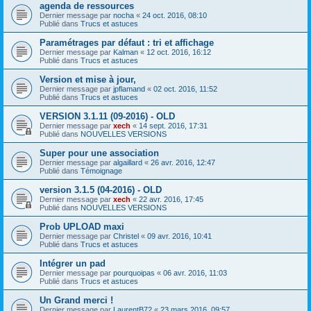
agenda de ressources
Dernier message par
nocha
«
24 oct. 2016, 08:10
Publié dans
Trucs et astuces
Paramétrages par défaut : tri et affichage
Dernier message par
Kalman
«
12 oct. 2016, 16:12
Publié dans
Trucs et astuces
Version et mise à jour,
Dernier message par
jpflamand
«
02 oct. 2016, 11:52
Publié dans
Trucs et astuces
VERSION 3.1.11 (09-2016) - OLD
Dernier message par
xech
«
14 sept. 2016, 17:31
Publié dans
NOUVELLES VERSIONS
Super pour une association
Dernier message par
algaillard
«
26 avr. 2016, 12:47
Publié dans
Témoignage
version 3.1.5 (04-2016) - OLD
Dernier message par
xech
«
22 avr. 2016, 17:45
Publié dans
NOUVELLES VERSIONS
Prob UPLOAD maxi
Dernier message par
Christel
«
09 avr. 2016, 10:41
Publié dans
Trucs et astuces
Intégrer un pad
Dernier message par
pourquoipas
«
06 avr. 2016, 11:03
Publié dans
Trucs et astuces
Un Grand merci !
Dernier message par
LaurentB72
«
23 mars 2016, 09:57