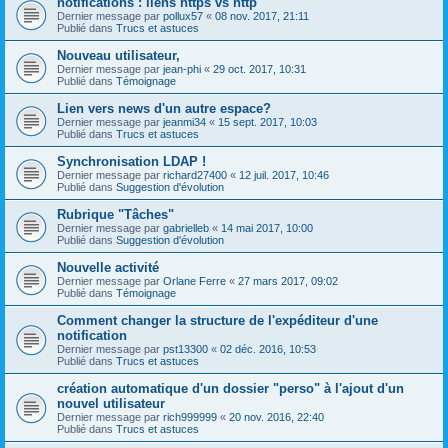
notifications : liens https vs http
Dernier message par
pollux57
«
08 nov. 2017, 21:11
Publié dans
Trucs et astuces
Nouveau utilisateur,
Dernier message par
jean-phi
«
29 oct. 2017, 10:31
Publié dans
Témoignage
Lien vers news d'un autre espace?
Dernier message par
jeanmi34
«
15 sept. 2017, 10:03
Publié dans
Trucs et astuces
Synchronisation LDAP !
Dernier message par
richard27400
«
12 juil. 2017, 10:46
Publié dans
Suggestion d'évolution
Rubrique "Tâches"
Dernier message par
gabrielleb
«
14 mai 2017, 10:00
Publié dans
Suggestion d'évolution
Nouvelle activité
Dernier message par
Orlane Ferre
«
27 mars 2017, 09:02
Publié dans
Témoignage
Comment changer la structure de l'expéditeur d'une
notification
Dernier message par
pst13300
«
02 déc. 2016, 10:53
Publié dans
Trucs et astuces
création automatique d'un dossier "perso" à l'ajout d'un
nouvel utilisateur
Dernier message par
rich999999
«
20 nov. 2016, 22:40
Publié dans
Trucs et astuces