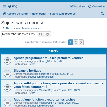
FAQ
Inscription
Connexion
R
Accueil du forum
Rechercher
Sujets sans réponse
e
Sujets sans réponse
c
Aller sur la recherche avancée
h
Rechercher
Recherche avancée
e
1
2
Suivant
La recherche a retourné 198 résultats
r
c
Sujets
h
agenda programmer tous les premiers Vendredi
e
Dernier message par
Denis_68
«
Hier, 20:19
Publié dans
Divers
r
Blocage d'héritage
Dernier message par
deblayef
«
29 juil. 2026, 14:16
Publié dans
Suggestion d'évolution
Agora suffit pour la base, mais pour du vraiment sur mesure
vous faites comment ?
Dernier message par
MaximeRoy84
«
28 juin 2026, 18:21
Publié dans
Divers
Ajout d'une fonction d'exporter les tâches
Dernier message par
nobug008fr
«
17 sept. 2025, 09:01
Publié dans
Suggestion d'évolution