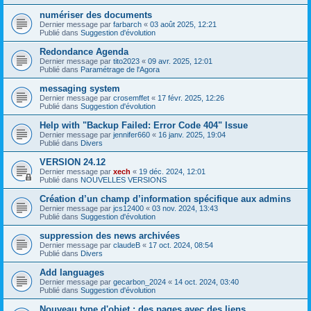
numériser des documents
Dernier message par
farbarch
«
03 août 2025, 12:21
Publié dans
Suggestion d'évolution
Redondance Agenda
Dernier message par
tito2023
«
09 avr. 2025, 12:01
Publié dans
Paramétrage de l'Agora
messaging system
Dernier message par
crosemffet
«
17 févr. 2025, 12:26
Publié dans
Suggestion d'évolution
Help with "Backup Failed: Error Code 404" Issue
Dernier message par
jennifer660
«
16 janv. 2025, 19:04
Publié dans
Divers
VERSION 24.12
Dernier message par
xech
«
19 déc. 2024, 12:01
Publié dans
NOUVELLES VERSIONS
Création d’un champ d’information spécifique aux admins
Dernier message par
jcs12400
«
03 nov. 2024, 13:43
Publié dans
Suggestion d'évolution
suppression des news archivées
Dernier message par
claudeB
«
17 oct. 2024, 08:54
Publié dans
Divers
Add languages
Dernier message par
gecarbon_2024
«
14 oct. 2024, 03:40
Publié dans
Suggestion d'évolution
Nouveau type d'objet : des pages avec des liens