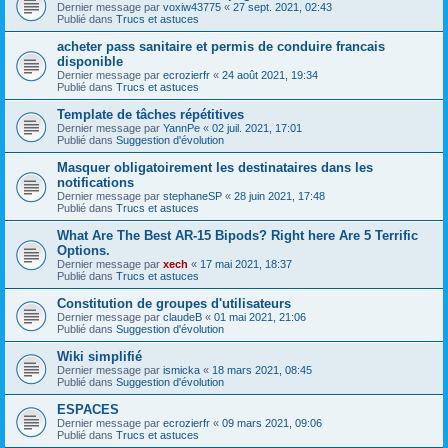
Dernier message par
voxiw43775
«
27 sept. 2021, 02:43
Publié dans
Trucs et astuces
acheter pass sanitaire et permis de conduire francais
disponible
Dernier message par
ecrozierfr
«
24 août 2021, 19:34
Publié dans
Trucs et astuces
Template de tâches répétitives
Dernier message par
YannPe
«
02 juil. 2021, 17:01
Publié dans
Suggestion d'évolution
Masquer obligatoirement les destinataires dans les
notifications
Dernier message par
stephaneSP
«
28 juin 2021, 17:48
Publié dans
Trucs et astuces
What Are The Best AR-15 Bipods? Right here Are 5 Terrific
Options.
Dernier message par
xech
«
17 mai 2021, 18:37
Publié dans
Trucs et astuces
Constitution de groupes d'utilisateurs
Dernier message par
claudeB
«
01 mai 2021, 21:06
Publié dans
Suggestion d'évolution
Wiki simplifié
Dernier message par
ismicka
«
18 mars 2021, 08:45
Publié dans
Suggestion d'évolution
ESPACES
Dernier message par
ecrozierfr
«
09 mars 2021, 09:06
Publié dans
Trucs et astuces