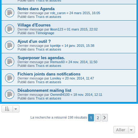
Publié dans
Trucs et astuces
Notes dans Agenda
Dernier message par
rob_caron
«
24 mars 2015, 16:05
Publié dans
Trucs et astuces
Village d'Eourres
Dernier message par
liloon123
«
01 mars 2015, 22:02
Publié dans
Témoignage
Ajout d'un outil ?
Dernier message par
kpetitje
«
14 janv. 2015, 15:38
Publié dans
Trucs et astuces
Superposer les agendas.
Dernier message par
Remus60
«
24 nov. 2014, 11:50
Publié dans
Trucs et astuces
Fichiers joints dans notifications
Dernier message par
Loreley
«
20 nov. 2014, 11:47
Publié dans
Trucs et astuces
Désabonnement mailing list
Dernier message par
Oemm84100
«
18 nov. 2014, 12:11
Publié dans
Trucs et astuces
1
2
Suivant
La recherche a retourné 198 résultats
Aller