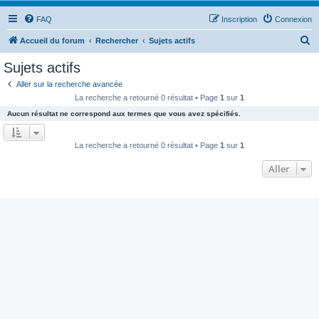
FAQ
Inscription
Connexion
R
Accueil du forum
Rechercher
Sujets actifs
e
Sujets actifs
c
Aller sur la recherche avancée
h
La recherche a retourné 0 résultat • Page
1
sur
1
e
Aucun résultat ne correspond aux termes que vous avez spécifiés.
r
c
La recherche a retourné 0 résultat • Page
1
sur
1
h
Aller
e
r