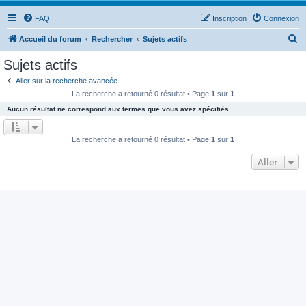
FAQ
Inscription
Connexion
R
Accueil du forum
Rechercher
Sujets actifs
e
Sujets actifs
c
Aller sur la recherche avancée
h
La recherche a retourné 0 résultat • Page
1
sur
1
e
Aucun résultat ne correspond aux termes que vous avez spécifiés.
r
c
La recherche a retourné 0 résultat • Page
1
sur
1
h
Aller
e
r