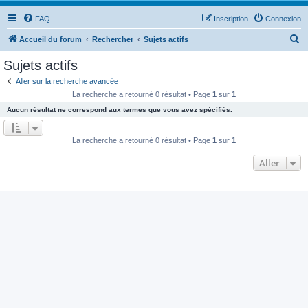
FAQ
Inscription
Connexion
R
Accueil du forum
Rechercher
Sujets actifs
e
Sujets actifs
c
Aller sur la recherche avancée
h
La recherche a retourné 0 résultat • Page
1
sur
1
e
Aucun résultat ne correspond aux termes que vous avez spécifiés.
r
c
La recherche a retourné 0 résultat • Page
1
sur
1
h
Aller
e
r