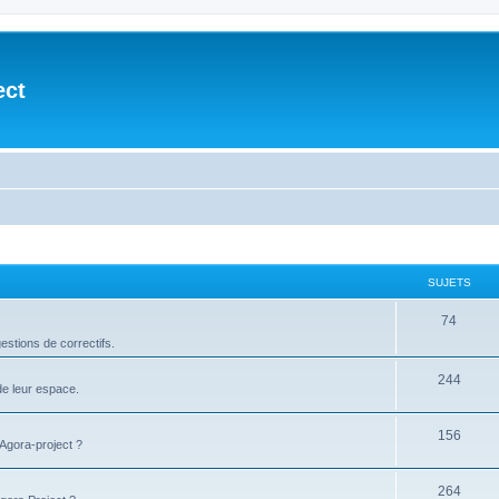
ect
SUJETS
74
stions de correctifs.
244
de leur espace.
156
'Agora-project ?
264