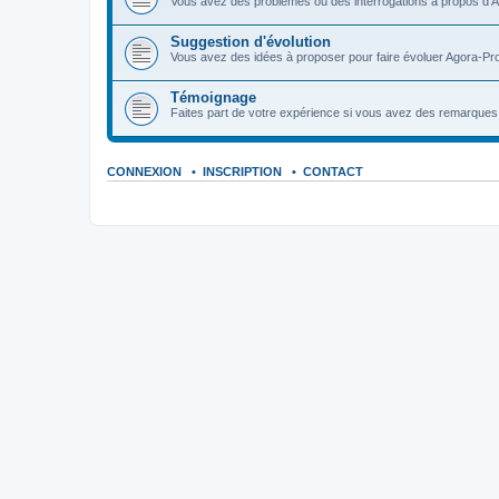
Vous avez des problèmes ou des interrogations à propos d'A
Suggestion d'évolution
Vous avez des idées à proposer pour faire évoluer Agora-Pro
Témoignage
Faites part de votre expérience si vous avez des remarques o
CONNEXION
•
INSCRIPTION
•
CONTACT