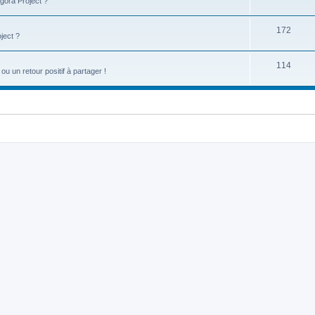
gora Project ?
172
ject ?
114
u un retour positif à partager !