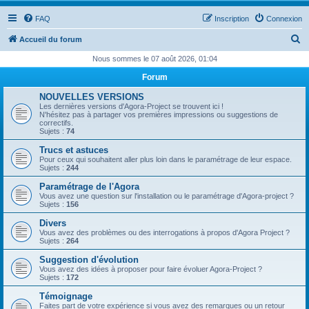
FAQ
Inscription
Connexion
R
Accueil du forum
e
Nous sommes le 07 août 2026, 01:04
c
Forum
h
NOUVELLES VERSIONS
e
Les dernières versions d'Agora-Project se trouvent ici !
N'hésitez pas à partager vos premières impressions ou suggestions de
r
correctifs.
Sujets :
74
c
Trucs et astuces
h
Pour ceux qui souhaitent aller plus loin dans le paramétrage de leur espace.
Sujets :
244
e
Paramétrage de l'Agora
r
Vous avez une question sur l'installation ou le paramétrage d'Agora-project ?
Sujets :
156
Divers
Vous avez des problèmes ou des interrogations à propos d'Agora Project ?
Sujets :
264
Suggestion d'évolution
Vous avez des idées à proposer pour faire évoluer Agora-Project ?
Sujets :
172
Témoignage
Faites part de votre expérience si vous avez des remarques ou un retour