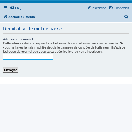
FAQ
Inscription
Connexion
R
Accueil du forum
e
Réinitialiser le mot de passe
c
h
Adresse de courriel :
Cette adresse doit correspondre à l’adresse de courriel associée à votre compte. Si
e
vous ne l’avez jamais modifiée depuis le panneau de contrôle de l’utilisateur, il s’agit de
l’adresse de courriel que vous avez spécifiée lors de votre inscription.
r
c
h
e
r