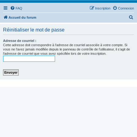
FAQ
Inscription
Connexion
R
Accueil du forum
e
Réinitialiser le mot de passe
c
h
Adresse de courriel :
Cette adresse doit correspondre à l’adresse de courriel associée à votre compte. Si
e
vous ne l’avez jamais modifiée depuis le panneau de contrôle de l’utilisateur, il s’agit de
l’adresse de courriel que vous avez spécifiée lors de votre inscription.
r
c
h
e
r