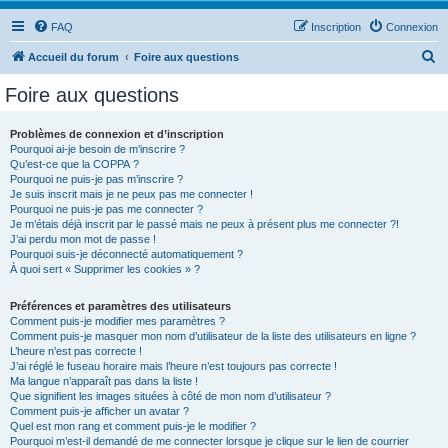
FAQ
Inscription
Connexion
R
Accueil du forum
Foire aux questions
e
Foire aux questions
c
h
Problèmes de connexion et d’inscription
Pourquoi ai-je besoin de m’inscrire ?
e
Qu’est-ce que la COPPA ?
r
Pourquoi ne puis-je pas m’inscrire ?
Je suis inscrit mais je ne peux pas me connecter !
c
Pourquoi ne puis-je pas me connecter ?
Je m’étais déjà inscrit par le passé mais ne peux à présent plus me connecter ?!
h
J’ai perdu mon mot de passe !
e
Pourquoi suis-je déconnecté automatiquement ?
À quoi sert « Supprimer les cookies » ?
r
Préférences et paramètres des utilisateurs
Comment puis-je modifier mes paramètres ?
Comment puis-je masquer mon nom d’utilisateur de la liste des utilisateurs en ligne ?
L’heure n’est pas correcte !
J’ai réglé le fuseau horaire mais l’heure n’est toujours pas correcte !
Ma langue n’apparaît pas dans la liste !
Que signifient les images situées à côté de mon nom d’utilisateur ?
Comment puis-je afficher un avatar ?
Quel est mon rang et comment puis-je le modifier ?
Pourquoi m’est-il demandé de me connecter lorsque je clique sur le lien de courrier