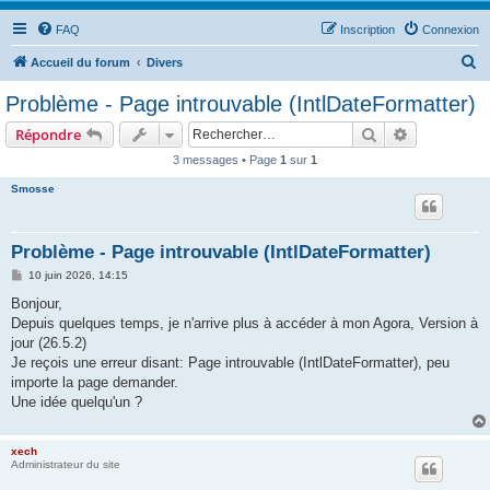
FAQ
Inscription
Connexion
R
Accueil du forum
Divers
e
Problème - Page introuvable (IntlDateFormatter)
c
Rechercher
Recherche 
Répondre
h
3 messages • Page
1
sur
1
e
Smosse
r
c
h
Problème - Page introuvable (IntlDateFormatter)
e
M
10 juin 2026, 14:15
e
r
s
Bonjour,
s
Depuis quelques temps, je n'arrive plus à accéder à mon Agora, Version à
a
g
jour (26.5.2)
e
Je reçois une erreur disant: Page introuvable (IntlDateFormatter), peu
importe la page demander.
Une idée quelqu'un ?
xech
Administrateur du site