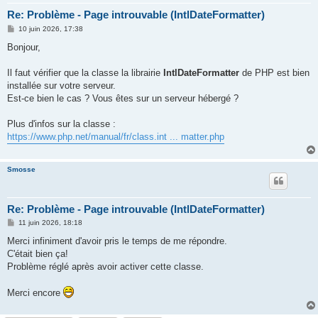
Re: Problème - Page introuvable (IntlDateFormatter)
M
10 juin 2026, 17:38
e
s
Bonjour,
s
a
g
Il faut vérifier que la classe la librairie
IntlDateFormatter
de PHP est bien
e
installée sur votre serveur.
Est-ce bien le cas ? Vous êtes sur un serveur hébergé ?
Plus d'infos sur la classe :
https://www.php.net/manual/fr/class.int ... matter.php
Smosse
Re: Problème - Page introuvable (IntlDateFormatter)
M
11 juin 2026, 18:18
e
s
Merci infiniment d'avoir pris le temps de me répondre.
s
C'était bien ça!
a
g
Problème réglé après avoir activer cette classe.
e
Merci encore