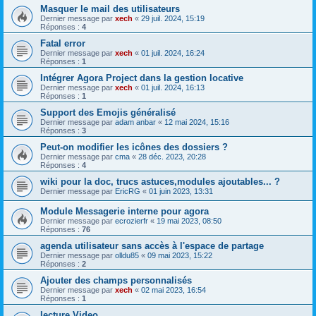
Masquer le mail des utilisateurs
Dernier message par
xech
«
29 juil. 2024, 15:19
Réponses :
4
Fatal error
Dernier message par
xech
«
01 juil. 2024, 16:24
Réponses :
1
Intégrer Agora Project dans la gestion locative
Dernier message par
xech
«
01 juil. 2024, 16:13
Réponses :
1
Support des Emojis généralisé
Dernier message par
adam anbar
«
12 mai 2024, 15:16
Réponses :
3
Peut-on modifier les icônes des dossiers ?
Dernier message par
cma
«
28 déc. 2023, 20:28
Réponses :
4
wiki pour la doc, trucs astuces,modules ajoutables... ?
Dernier message par
EricRG
«
01 juin 2023, 13:31
Module Messagerie interne pour agora
Dernier message par
ecrozierfr
«
19 mai 2023, 08:50
Réponses :
76
agenda utilisateur sans accès à l'espace de partage
Dernier message par
olldu85
«
09 mai 2023, 15:22
Réponses :
2
Ajouter des champs personnalisés
Dernier message par
xech
«
02 mai 2023, 16:54
Réponses :
1
lecture Video