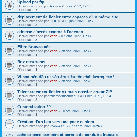
Upload par ftp
Dernier message par
Asaln
«
25 févr. 2022, 17:55
Réponses :
7
déplacement de fichier entre espaces d'un même site
Dernier message par
DOC76
«
19 janv. 2022, 10:56
Réponses :
2
adresse d'accès externe à l'agenda
Dernier message par
xech
«
07 janv. 2022, 11:03
Réponses :
8
Filtre Nouveautés
Dernier message par
xech
«
28 déc. 2021, 16:33
Réponses :
1
Rdv recurrents
Dernier message par
xech
«
28 déc. 2021, 15:59
Réponses :
1
Vì sao nên đầu tư vào ấm siêu tốc chất lượng cao?
Dernier message par
xech
«
28 déc. 2021, 15:51
Réponses :
1
Telechargement fichier ok mais dossier erreur ZIP
Dernier message par
trucmachinchose37
«
11 oct. 2021, 15:54
Réponses :
2
Customisation ??
Dernier message par
xech
«
10 oct. 2021, 23:20
Réponses :
1
Création d'un lien vers une page custom
Dernier message par
voxiw43775
«
27 sept. 2021, 02:43
acheter pass sanitaire et permis de conduire francais