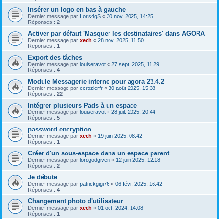
Insérer un logo en bas à gauche
Dernier message par
Loris4gS
«
30 nov. 2025, 14:25
Réponses :
2
Activer par défaut 'Masquer les destinataires' dans AGORA
Dernier message par
xech
«
28 nov. 2025, 11:50
Réponses :
1
Export des tâches
Dernier message par
louiseravot
«
27 sept. 2025, 11:29
Réponses :
4
Module Messagerie interne pour agora 23.4.2
Dernier message par
ecrozierfr
«
30 août 2025, 15:38
Réponses :
22
Intégrer plusieurs Pads à un espace
Dernier message par
louiseravot
«
28 juil. 2025, 20:44
Réponses :
5
password encryption
Dernier message par
xech
«
19 juin 2025, 08:42
Réponses :
1
Créer d'un sous-espace dans un espace parent
Dernier message par
lordgodgiven
«
12 juin 2025, 12:18
Réponses :
2
Je débute
Dernier message par
patrickgigi76
«
06 févr. 2025, 16:42
Réponses :
4
Changement photo d'utilisateur
Dernier message par
xech
«
01 oct. 2024, 14:08
Réponses :
1