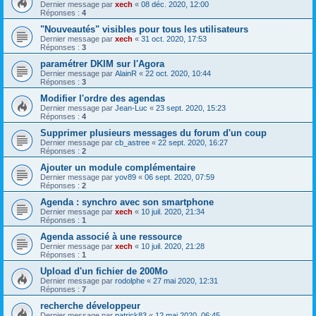
Dernier message par
xech
«
08 déc. 2020, 12:00
Réponses :
4
"Nouveautés" visibles pour tous les utilisateurs
Dernier message par
xech
«
31 oct. 2020, 17:53
Réponses :
3
paramétrer DKIM sur l'Agora
Dernier message par
AlainR
«
22 oct. 2020, 10:44
Réponses :
3
Modifier l'ordre des agendas
Dernier message par
Jean-Luc
«
23 sept. 2020, 15:23
Réponses :
4
Supprimer plusieurs messages du forum d'un coup
Dernier message par
cb_astree
«
22 sept. 2020, 16:27
Réponses :
2
Ajouter un module complémentaire
Dernier message par
yov89
«
06 sept. 2020, 07:59
Réponses :
2
Agenda : synchro avec son smartphone
Dernier message par
xech
«
10 juil. 2020, 21:34
Réponses :
1
Agenda associé à une ressource
Dernier message par
xech
«
10 juil. 2020, 21:28
Réponses :
1
Upload d'un fichier de 200Mo
Dernier message par
rodolphe
«
27 mai 2020, 12:31
Réponses :
7
recherche développeur
Dernier message par
patrick83
«
12 mai 2020, 06:45