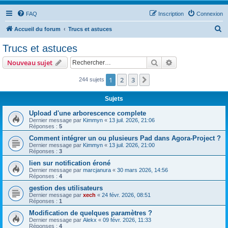
FAQ
Inscription
Connexion
R
Accueil du forum
Trucs et astuces
e
Trucs et astuces
c
Rechercher
Recherche avanc
Nouveau sujet
h
e
1
2
3
Suivant
244 sujets
r
Sujets
c
Upload d'une arborescence complete
h
Dernier message par
Kimmyn
«
13 juil. 2026, 21:06
Réponses :
5
e
Comment intégrer un ou plusieurs Pad dans Agora-Project ?
r
Dernier message par
Kimmyn
«
13 juil. 2026, 21:00
Réponses :
3
lien sur notification éroné
Dernier message par
marcjanura
«
30 mars 2026, 14:56
Réponses :
4
gestion des utilisateurs
Dernier message par
xech
«
24 févr. 2026, 08:51
Réponses :
1
Modification de quelques paramètres ?
Dernier message par
Alekx
«
09 févr. 2026, 11:33
Réponses :
4