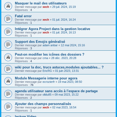
Masquer le mail des utilisateurs
Dernier message par
xech
«
29 juil. 2024, 15:19
Réponses :
4
Fatal error
Dernier message par
xech
«
01 juil. 2024, 16:24
Réponses :
1
Intégrer Agora Project dans la gestion locative
Dernier message par
xech
«
01 juil. 2024, 16:13
Réponses :
1
Support des Emojis généralisé
Dernier message par
adam anbar
«
12 mai 2024, 15:16
Réponses :
3
Peut-on modifier les icônes des dossiers ?
Dernier message par
cma
«
28 déc. 2023, 20:28
Réponses :
4
wiki pour la doc, trucs astuces,modules ajoutables... ?
Dernier message par
EricRG
«
01 juin 2023, 13:31
Module Messagerie interne pour agora
Dernier message par
ecrozierfr
«
19 mai 2023, 08:50
Réponses :
76
agenda utilisateur sans accès à l'espace de partage
Dernier message par
olldu85
«
09 mai 2023, 15:22
Réponses :
2
Ajouter des champs personnalisés
Dernier message par
xech
«
02 mai 2023, 16:54
Réponses :
1
lecture Video