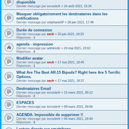
disponible
Dernier message par
ecrozierfr
«
24 août 2021, 19:34
Masquer obligatoirement les destinataires dans les
notifications
Dernier message par
stephaneSP
«
28 juin 2021, 17:48
Durée de connexion
Dernier message par
xech
«
20 juin 2021, 18:23
Réponses :
1
agenda - impression
Dernier message par
adminvdc
«
24 mai 2021, 19:02
Réponses :
4
Modifier avatar
Dernier message par
xech
«
17 mai 2021, 18:45
Réponses :
1
What Are The Best AR-15 Bipods? Right here Are 5 Terrific
Options.
Dernier message par
xech
«
17 mai 2021, 18:37
Destinataires Email
Dernier message par
ecrozierfr
«
15 mars 2021, 09:22
Réponses :
2
ESPACES
Dernier message par
ecrozierfr
«
09 mars 2021, 09:06
AGENDA- Impossible de supprimer !!
Dernier message par
ecrozierfr
«
04 mars 2021, 19:40
Réponses :
2
Lecture directe sur smatphone