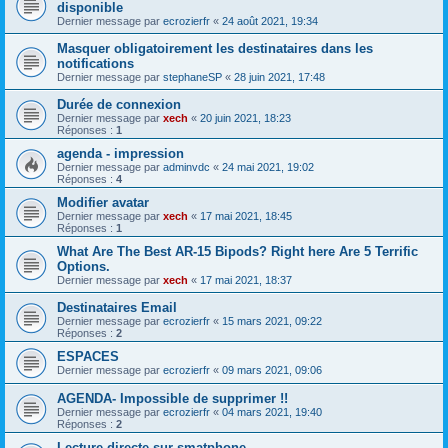
disponible
Dernier message par
ecrozierfr
«
24 août 2021, 19:34
Masquer obligatoirement les destinataires dans les
notifications
Dernier message par
stephaneSP
«
28 juin 2021, 17:48
Durée de connexion
Dernier message par
xech
«
20 juin 2021, 18:23
Réponses :
1
agenda - impression
Dernier message par
adminvdc
«
24 mai 2021, 19:02
Réponses :
4
Modifier avatar
Dernier message par
xech
«
17 mai 2021, 18:45
Réponses :
1
What Are The Best AR-15 Bipods? Right here Are 5 Terrific
Options.
Dernier message par
xech
«
17 mai 2021, 18:37
Destinataires Email
Dernier message par
ecrozierfr
«
15 mars 2021, 09:22
Réponses :
2
ESPACES
Dernier message par
ecrozierfr
«
09 mars 2021, 09:06
AGENDA- Impossible de supprimer !!
Dernier message par
ecrozierfr
«
04 mars 2021, 19:40
Réponses :
2
Lecture directe sur smatphone