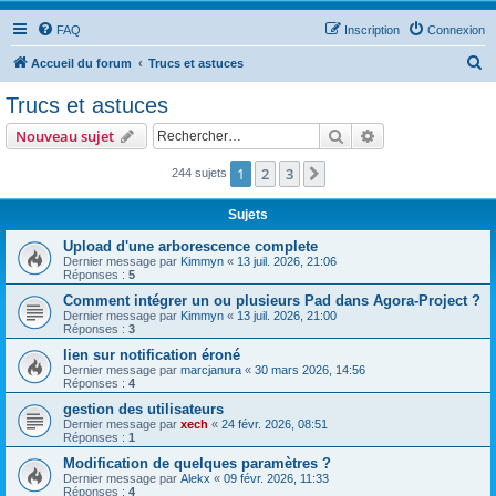
FAQ
Inscription
Connexion
R
Accueil du forum
Trucs et astuces
e
Trucs et astuces
c
Rechercher
Recherche avanc
Nouveau sujet
h
e
1
2
3
Suivant
244 sujets
r
Sujets
c
Upload d'une arborescence complete
h
Dernier message par
Kimmyn
«
13 juil. 2026, 21:06
Réponses :
5
e
Comment intégrer un ou plusieurs Pad dans Agora-Project ?
r
Dernier message par
Kimmyn
«
13 juil. 2026, 21:00
Réponses :
3
lien sur notification éroné
Dernier message par
marcjanura
«
30 mars 2026, 14:56
Réponses :
4
gestion des utilisateurs
Dernier message par
xech
«
24 févr. 2026, 08:51
Réponses :
1
Modification de quelques paramètres ?
Dernier message par
Alekx
«
09 févr. 2026, 11:33
Réponses :
4