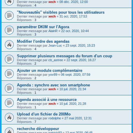
Dernier message par
xech
«
08 déc. 2020, 12:00
Réponses :
4
"Nouveautés" visibles pour tous les utilisateurs
Dernier message par
xech
«
31 oct. 2020, 17:53
Réponses :
3
paramétrer DKIM sur l'Agora
Dernier message par
AlainR
«
22 oct. 2020, 10:44
Réponses :
3
Modifier l'ordre des agendas
Dernier message par
Jean-Luc
«
23 sept. 2020, 15:23
Réponses :
4
Supprimer plusieurs messages du forum d'un coup
Dernier message par
cb_astree
«
22 sept. 2020, 16:27
Réponses :
2
Ajouter un module complémentaire
Dernier message par
yov89
«
06 sept. 2020, 07:59
Réponses :
2
Agenda : synchro avec son smartphone
Dernier message par
xech
«
10 juil. 2020, 21:34
Réponses :
1
Agenda associé à une ressource
Dernier message par
xech
«
10 juil. 2020, 21:28
Réponses :
1
Upload d'un fichier de 200Mo
Dernier message par
rodolphe
«
27 mai 2020, 12:31
Réponses :
7
recherche développeur
Dernier message par
patrick83
«
12 mai 2020, 06:45