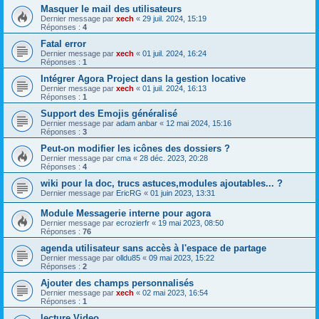
Masquer le mail des utilisateurs
Dernier message par
xech
«
29 juil. 2024, 15:19
Réponses :
4
Fatal error
Dernier message par
xech
«
01 juil. 2024, 16:24
Réponses :
1
Intégrer Agora Project dans la gestion locative
Dernier message par
xech
«
01 juil. 2024, 16:13
Réponses :
1
Support des Emojis généralisé
Dernier message par
adam anbar
«
12 mai 2024, 15:16
Réponses :
3
Peut-on modifier les icônes des dossiers ?
Dernier message par
cma
«
28 déc. 2023, 20:28
Réponses :
4
wiki pour la doc, trucs astuces,modules ajoutables... ?
Dernier message par
EricRG
«
01 juin 2023, 13:31
Module Messagerie interne pour agora
Dernier message par
ecrozierfr
«
19 mai 2023, 08:50
Réponses :
76
agenda utilisateur sans accès à l'espace de partage
Dernier message par
olldu85
«
09 mai 2023, 15:22
Réponses :
2
Ajouter des champs personnalisés
Dernier message par
xech
«
02 mai 2023, 16:54
Réponses :
1
lecture Video