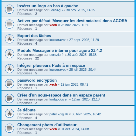
Insérer un logo en bas à gauche
Dernier message par
Loris4gS
«
30 nov. 2025, 14:25
Réponses :
2
Activer par défaut 'Masquer les destinataires' dans AGORA
Dernier message par
xech
«
28 nov. 2025, 11:50
Réponses :
1
Export des tâches
Dernier message par
louiseravot
«
27 sept. 2025, 11:29
Réponses :
4
Module Messagerie interne pour agora 23.4.2
Dernier message par
ecrozierfr
«
30 août 2025, 15:38
Réponses :
22
Intégrer plusieurs Pads à un espace
Dernier message par
louiseravot
«
28 juil. 2025, 20:44
Réponses :
5
password encryption
Dernier message par
xech
«
19 juin 2025, 08:42
Réponses :
1
Créer d'un sous-espace dans un espace parent
Dernier message par
lordgodgiven
«
12 juin 2025, 12:18
Réponses :
2
Je débute
Dernier message par
patrickgigi76
«
06 févr. 2025, 16:42
Réponses :
4
Changement photo d'utilisateur
Dernier message par
xech
«
01 oct. 2024, 14:08
Réponses :
1