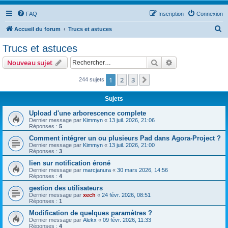
FAQ
Inscription
Connexion
R
Accueil du forum
Trucs et astuces
e
Trucs et astuces
c
Rechercher
Recherche avanc
Nouveau sujet
h
e
1
2
3
Suivant
244 sujets
r
Sujets
c
Upload d'une arborescence complete
h
Dernier message par
Kimmyn
«
13 juil. 2026, 21:06
Réponses :
5
e
Comment intégrer un ou plusieurs Pad dans Agora-Project ?
r
Dernier message par
Kimmyn
«
13 juil. 2026, 21:00
Réponses :
3
lien sur notification éroné
Dernier message par
marcjanura
«
30 mars 2026, 14:56
Réponses :
4
gestion des utilisateurs
Dernier message par
xech
«
24 févr. 2026, 08:51
Réponses :
1
Modification de quelques paramètres ?
Dernier message par
Alekx
«
09 févr. 2026, 11:33
Réponses :
4