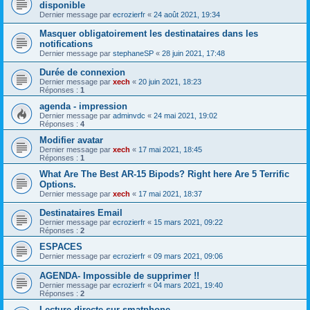
disponible
Dernier message par
ecrozierfr
«
24 août 2021, 19:34
Masquer obligatoirement les destinataires dans les
notifications
Dernier message par
stephaneSP
«
28 juin 2021, 17:48
Durée de connexion
Dernier message par
xech
«
20 juin 2021, 18:23
Réponses :
1
agenda - impression
Dernier message par
adminvdc
«
24 mai 2021, 19:02
Réponses :
4
Modifier avatar
Dernier message par
xech
«
17 mai 2021, 18:45
Réponses :
1
What Are The Best AR-15 Bipods? Right here Are 5 Terrific
Options.
Dernier message par
xech
«
17 mai 2021, 18:37
Destinataires Email
Dernier message par
ecrozierfr
«
15 mars 2021, 09:22
Réponses :
2
ESPACES
Dernier message par
ecrozierfr
«
09 mars 2021, 09:06
AGENDA- Impossible de supprimer !!
Dernier message par
ecrozierfr
«
04 mars 2021, 19:40
Réponses :
2
Lecture directe sur smatphone