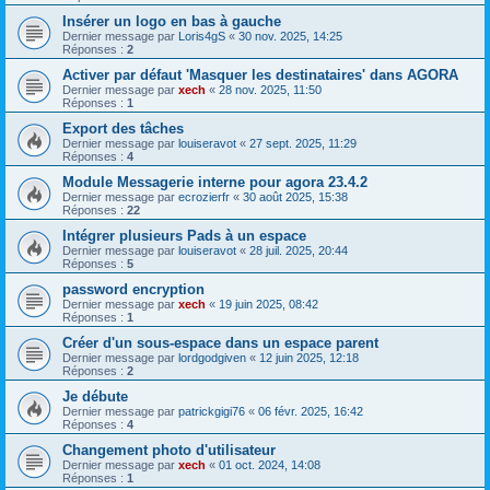
Insérer un logo en bas à gauche
Dernier message par
Loris4gS
«
30 nov. 2025, 14:25
Réponses :
2
Activer par défaut 'Masquer les destinataires' dans AGORA
Dernier message par
xech
«
28 nov. 2025, 11:50
Réponses :
1
Export des tâches
Dernier message par
louiseravot
«
27 sept. 2025, 11:29
Réponses :
4
Module Messagerie interne pour agora 23.4.2
Dernier message par
ecrozierfr
«
30 août 2025, 15:38
Réponses :
22
Intégrer plusieurs Pads à un espace
Dernier message par
louiseravot
«
28 juil. 2025, 20:44
Réponses :
5
password encryption
Dernier message par
xech
«
19 juin 2025, 08:42
Réponses :
1
Créer d'un sous-espace dans un espace parent
Dernier message par
lordgodgiven
«
12 juin 2025, 12:18
Réponses :
2
Je débute
Dernier message par
patrickgigi76
«
06 févr. 2025, 16:42
Réponses :
4
Changement photo d'utilisateur
Dernier message par
xech
«
01 oct. 2024, 14:08
Réponses :
1