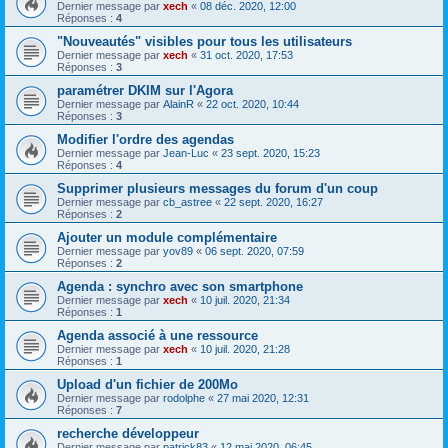
Dernier message par
xech
«
08 déc. 2020, 12:00
Réponses :
4
"Nouveautés" visibles pour tous les utilisateurs
Dernier message par
xech
«
31 oct. 2020, 17:53
Réponses :
3
paramétrer DKIM sur l'Agora
Dernier message par
AlainR
«
22 oct. 2020, 10:44
Réponses :
3
Modifier l'ordre des agendas
Dernier message par
Jean-Luc
«
23 sept. 2020, 15:23
Réponses :
4
Supprimer plusieurs messages du forum d'un coup
Dernier message par
cb_astree
«
22 sept. 2020, 16:27
Réponses :
2
Ajouter un module complémentaire
Dernier message par
yov89
«
06 sept. 2020, 07:59
Réponses :
2
Agenda : synchro avec son smartphone
Dernier message par
xech
«
10 juil. 2020, 21:34
Réponses :
1
Agenda associé à une ressource
Dernier message par
xech
«
10 juil. 2020, 21:28
Réponses :
1
Upload d'un fichier de 200Mo
Dernier message par
rodolphe
«
27 mai 2020, 12:31
Réponses :
7
recherche développeur
Dernier message par
patrick83
«
12 mai 2020, 06:45