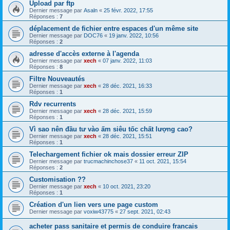
Upload par ftp
Dernier message par
Asaln
«
25 févr. 2022, 17:55
Réponses :
7
déplacement de fichier entre espaces d'un même site
Dernier message par
DOC76
«
19 janv. 2022, 10:56
Réponses :
2
adresse d'accès externe à l'agenda
Dernier message par
xech
«
07 janv. 2022, 11:03
Réponses :
8
Filtre Nouveautés
Dernier message par
xech
«
28 déc. 2021, 16:33
Réponses :
1
Rdv recurrents
Dernier message par
xech
«
28 déc. 2021, 15:59
Réponses :
1
Vì sao nên đầu tư vào ấm siêu tốc chất lượng cao?
Dernier message par
xech
«
28 déc. 2021, 15:51
Réponses :
1
Telechargement fichier ok mais dossier erreur ZIP
Dernier message par
trucmachinchose37
«
11 oct. 2021, 15:54
Réponses :
2
Customisation ??
Dernier message par
xech
«
10 oct. 2021, 23:20
Réponses :
1
Création d'un lien vers une page custom
Dernier message par
voxiw43775
«
27 sept. 2021, 02:43
acheter pass sanitaire et permis de conduire francais