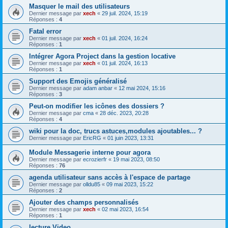
Masquer le mail des utilisateurs
Dernier message par
xech
«
29 juil. 2024, 15:19
Réponses :
4
Fatal error
Dernier message par
xech
«
01 juil. 2024, 16:24
Réponses :
1
Intégrer Agora Project dans la gestion locative
Dernier message par
xech
«
01 juil. 2024, 16:13
Réponses :
1
Support des Emojis généralisé
Dernier message par
adam anbar
«
12 mai 2024, 15:16
Réponses :
3
Peut-on modifier les icônes des dossiers ?
Dernier message par
cma
«
28 déc. 2023, 20:28
Réponses :
4
wiki pour la doc, trucs astuces,modules ajoutables... ?
Dernier message par
EricRG
«
01 juin 2023, 13:31
Module Messagerie interne pour agora
Dernier message par
ecrozierfr
«
19 mai 2023, 08:50
Réponses :
76
agenda utilisateur sans accès à l'espace de partage
Dernier message par
olldu85
«
09 mai 2023, 15:22
Réponses :
2
Ajouter des champs personnalisés
Dernier message par
xech
«
02 mai 2023, 16:54
Réponses :
1
lecture Video