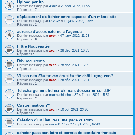
Upload par ftp
Dernier message par
Asaln
«
25 févr. 2022, 17:55
Réponses :
7
déplacement de fichier entre espaces d'un même site
Dernier message par
DOC76
«
19 janv. 2022, 10:56
Réponses :
2
adresse d'accès externe à l'agenda
Dernier message par
xech
«
07 janv. 2022, 11:03
Réponses :
8
Filtre Nouveautés
Dernier message par
xech
«
28 déc. 2021, 16:33
Réponses :
1
Rdv recurrents
Dernier message par
xech
«
28 déc. 2021, 15:59
Réponses :
1
Vì sao nên đầu tư vào ấm siêu tốc chất lượng cao?
Dernier message par
xech
«
28 déc. 2021, 15:51
Réponses :
1
Telechargement fichier ok mais dossier erreur ZIP
Dernier message par
trucmachinchose37
«
11 oct. 2021, 15:54
Réponses :
2
Customisation ??
Dernier message par
xech
«
10 oct. 2021, 23:20
Réponses :
1
Création d'un lien vers une page custom
Dernier message par
voxiw43775
«
27 sept. 2021, 02:43
acheter pass sanitaire et permis de conduire francais