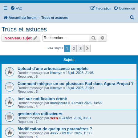
FAQ
Inscription
Connexion
R
Accueil du forum
Trucs et astuces
e
Trucs et astuces
c
Rechercher
Recherche avanc
Nouveau sujet
h
e
1
2
3
Suivant
244 sujets
r
Sujets
c
Upload d'une arborescence complete
h
Dernier message par
Kimmyn
«
13 juil. 2026, 21:06
Réponses :
5
e
Comment intégrer un ou plusieurs Pad dans Agora-Project ?
r
Dernier message par
Kimmyn
«
13 juil. 2026, 21:00
Réponses :
3
lien sur notification éroné
Dernier message par
marcjanura
«
30 mars 2026, 14:56
Réponses :
4
gestion des utilisateurs
Dernier message par
xech
«
24 févr. 2026, 08:51
Réponses :
1
Modification de quelques paramètres ?
Dernier message par
Alekx
«
09 févr. 2026, 11:33
Réponses :
4