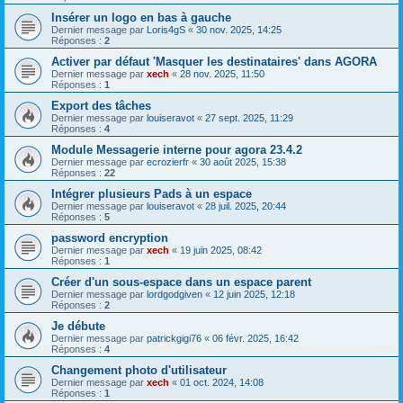
Insérer un logo en bas à gauche
Dernier message par
Loris4gS
«
30 nov. 2025, 14:25
Réponses :
2
Activer par défaut 'Masquer les destinataires' dans AGORA
Dernier message par
xech
«
28 nov. 2025, 11:50
Réponses :
1
Export des tâches
Dernier message par
louiseravot
«
27 sept. 2025, 11:29
Réponses :
4
Module Messagerie interne pour agora 23.4.2
Dernier message par
ecrozierfr
«
30 août 2025, 15:38
Réponses :
22
Intégrer plusieurs Pads à un espace
Dernier message par
louiseravot
«
28 juil. 2025, 20:44
Réponses :
5
password encryption
Dernier message par
xech
«
19 juin 2025, 08:42
Réponses :
1
Créer d'un sous-espace dans un espace parent
Dernier message par
lordgodgiven
«
12 juin 2025, 12:18
Réponses :
2
Je débute
Dernier message par
patrickgigi76
«
06 févr. 2025, 16:42
Réponses :
4
Changement photo d'utilisateur
Dernier message par
xech
«
01 oct. 2024, 14:08
Réponses :
1