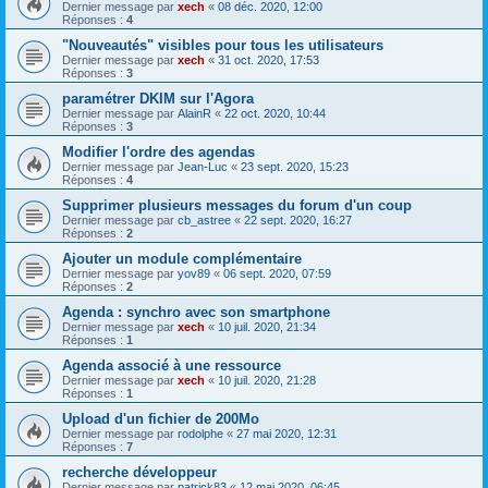
Dernier message par
xech
«
08 déc. 2020, 12:00
Réponses :
4
"Nouveautés" visibles pour tous les utilisateurs
Dernier message par
xech
«
31 oct. 2020, 17:53
Réponses :
3
paramétrer DKIM sur l'Agora
Dernier message par
AlainR
«
22 oct. 2020, 10:44
Réponses :
3
Modifier l'ordre des agendas
Dernier message par
Jean-Luc
«
23 sept. 2020, 15:23
Réponses :
4
Supprimer plusieurs messages du forum d'un coup
Dernier message par
cb_astree
«
22 sept. 2020, 16:27
Réponses :
2
Ajouter un module complémentaire
Dernier message par
yov89
«
06 sept. 2020, 07:59
Réponses :
2
Agenda : synchro avec son smartphone
Dernier message par
xech
«
10 juil. 2020, 21:34
Réponses :
1
Agenda associé à une ressource
Dernier message par
xech
«
10 juil. 2020, 21:28
Réponses :
1
Upload d'un fichier de 200Mo
Dernier message par
rodolphe
«
27 mai 2020, 12:31
Réponses :
7
recherche développeur
Dernier message par
patrick83
«
12 mai 2020, 06:45