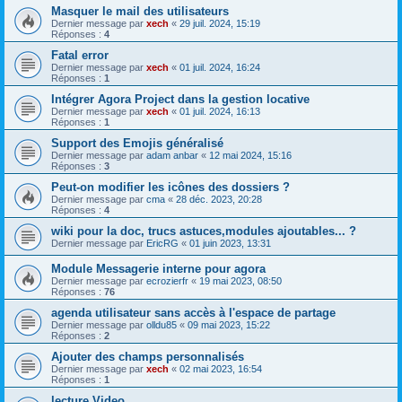
Masquer le mail des utilisateurs
Dernier message par
xech
«
29 juil. 2024, 15:19
Réponses :
4
Fatal error
Dernier message par
xech
«
01 juil. 2024, 16:24
Réponses :
1
Intégrer Agora Project dans la gestion locative
Dernier message par
xech
«
01 juil. 2024, 16:13
Réponses :
1
Support des Emojis généralisé
Dernier message par
adam anbar
«
12 mai 2024, 15:16
Réponses :
3
Peut-on modifier les icônes des dossiers ?
Dernier message par
cma
«
28 déc. 2023, 20:28
Réponses :
4
wiki pour la doc, trucs astuces,modules ajoutables... ?
Dernier message par
EricRG
«
01 juin 2023, 13:31
Module Messagerie interne pour agora
Dernier message par
ecrozierfr
«
19 mai 2023, 08:50
Réponses :
76
agenda utilisateur sans accès à l'espace de partage
Dernier message par
olldu85
«
09 mai 2023, 15:22
Réponses :
2
Ajouter des champs personnalisés
Dernier message par
xech
«
02 mai 2023, 16:54
Réponses :
1
lecture Video