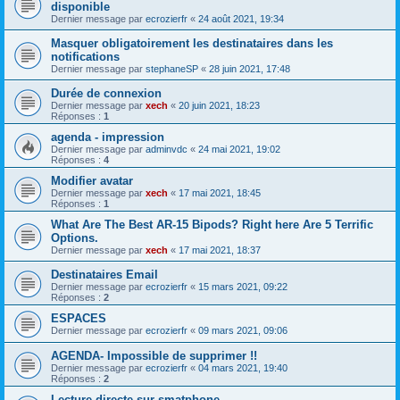
disponible
Dernier message par
ecrozierfr
«
24 août 2021, 19:34
Masquer obligatoirement les destinataires dans les
notifications
Dernier message par
stephaneSP
«
28 juin 2021, 17:48
Durée de connexion
Dernier message par
xech
«
20 juin 2021, 18:23
Réponses :
1
agenda - impression
Dernier message par
adminvdc
«
24 mai 2021, 19:02
Réponses :
4
Modifier avatar
Dernier message par
xech
«
17 mai 2021, 18:45
Réponses :
1
What Are The Best AR-15 Bipods? Right here Are 5 Terrific
Options.
Dernier message par
xech
«
17 mai 2021, 18:37
Destinataires Email
Dernier message par
ecrozierfr
«
15 mars 2021, 09:22
Réponses :
2
ESPACES
Dernier message par
ecrozierfr
«
09 mars 2021, 09:06
AGENDA- Impossible de supprimer !!
Dernier message par
ecrozierfr
«
04 mars 2021, 19:40
Réponses :
2
Lecture directe sur smatphone