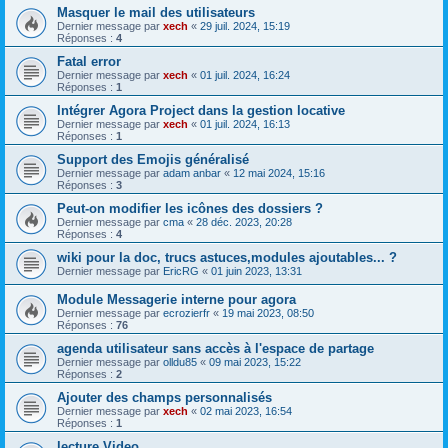
Masquer le mail des utilisateurs
Dernier message par
xech
«
29 juil. 2024, 15:19
Réponses :
4
Fatal error
Dernier message par
xech
«
01 juil. 2024, 16:24
Réponses :
1
Intégrer Agora Project dans la gestion locative
Dernier message par
xech
«
01 juil. 2024, 16:13
Réponses :
1
Support des Emojis généralisé
Dernier message par
adam anbar
«
12 mai 2024, 15:16
Réponses :
3
Peut-on modifier les icônes des dossiers ?
Dernier message par
cma
«
28 déc. 2023, 20:28
Réponses :
4
wiki pour la doc, trucs astuces,modules ajoutables... ?
Dernier message par
EricRG
«
01 juin 2023, 13:31
Module Messagerie interne pour agora
Dernier message par
ecrozierfr
«
19 mai 2023, 08:50
Réponses :
76
agenda utilisateur sans accès à l'espace de partage
Dernier message par
olldu85
«
09 mai 2023, 15:22
Réponses :
2
Ajouter des champs personnalisés
Dernier message par
xech
«
02 mai 2023, 16:54
Réponses :
1
lecture Video