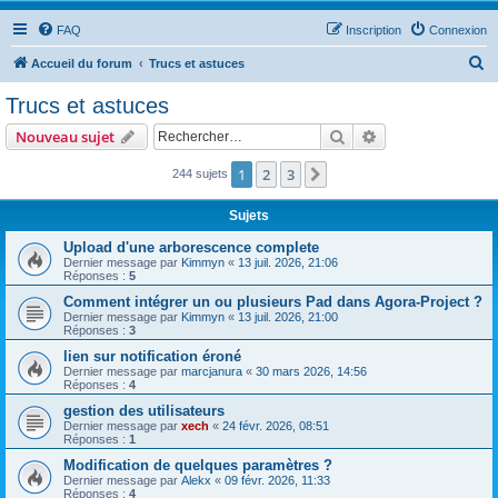
FAQ
Inscription
Connexion
R
Accueil du forum
Trucs et astuces
e
Trucs et astuces
c
Rechercher
Recherche avanc
Nouveau sujet
h
e
1
2
3
Suivant
244 sujets
r
Sujets
c
Upload d'une arborescence complete
h
Dernier message par
Kimmyn
«
13 juil. 2026, 21:06
Réponses :
5
e
Comment intégrer un ou plusieurs Pad dans Agora-Project ?
r
Dernier message par
Kimmyn
«
13 juil. 2026, 21:00
Réponses :
3
lien sur notification éroné
Dernier message par
marcjanura
«
30 mars 2026, 14:56
Réponses :
4
gestion des utilisateurs
Dernier message par
xech
«
24 févr. 2026, 08:51
Réponses :
1
Modification de quelques paramètres ?
Dernier message par
Alekx
«
09 févr. 2026, 11:33
Réponses :
4