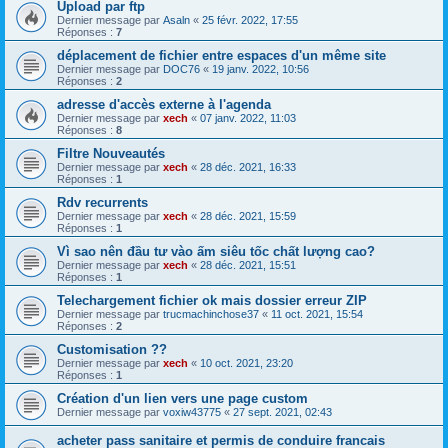
Upload par ftp
Dernier message par
Asaln
«
25 févr. 2022, 17:55
Réponses :
7
déplacement de fichier entre espaces d'un même site
Dernier message par
DOC76
«
19 janv. 2022, 10:56
Réponses :
2
adresse d'accès externe à l'agenda
Dernier message par
xech
«
07 janv. 2022, 11:03
Réponses :
8
Filtre Nouveautés
Dernier message par
xech
«
28 déc. 2021, 16:33
Réponses :
1
Rdv recurrents
Dernier message par
xech
«
28 déc. 2021, 15:59
Réponses :
1
Vì sao nên đầu tư vào ấm siêu tốc chất lượng cao?
Dernier message par
xech
«
28 déc. 2021, 15:51
Réponses :
1
Telechargement fichier ok mais dossier erreur ZIP
Dernier message par
trucmachinchose37
«
11 oct. 2021, 15:54
Réponses :
2
Customisation ??
Dernier message par
xech
«
10 oct. 2021, 23:20
Réponses :
1
Création d'un lien vers une page custom
Dernier message par
voxiw43775
«
27 sept. 2021, 02:43
acheter pass sanitaire et permis de conduire francais