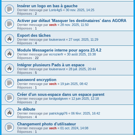
Insérer un logo en bas à gauche
Dernier message par
Loris4gS
«
30 nov. 2025, 14:25
Réponses :
2
Activer par défaut 'Masquer les destinataires' dans AGORA
Dernier message par
xech
«
28 nov. 2025, 11:50
Réponses :
1
Export des tâches
Dernier message par
louiseravot
«
27 sept. 2025, 11:29
Réponses :
4
Module Messagerie interne pour agora 23.4.2
Dernier message par
ecrozierfr
«
30 août 2025, 15:38
Réponses :
22
Intégrer plusieurs Pads à un espace
Dernier message par
louiseravot
«
28 juil. 2025, 20:44
Réponses :
5
password encryption
Dernier message par
xech
«
19 juin 2025, 08:42
Réponses :
1
Créer d'un sous-espace dans un espace parent
Dernier message par
lordgodgiven
«
12 juin 2025, 12:18
Réponses :
2
Je débute
Dernier message par
patrickgigi76
«
06 févr. 2025, 16:42
Réponses :
4
Changement photo d'utilisateur
Dernier message par
xech
«
01 oct. 2024, 14:08
Réponses :
1