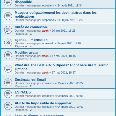
disponible
Dernier message par
ecrozierfr
«
24 août 2021, 19:34
Masquer obligatoirement les destinataires dans les
notifications
Dernier message par
stephaneSP
«
28 juin 2021, 17:48
Durée de connexion
Dernier message par
xech
«
20 juin 2021, 18:23
Réponses :
1
agenda - impression
Dernier message par
adminvdc
«
24 mai 2021, 19:02
Réponses :
4
Modifier avatar
Dernier message par
xech
«
17 mai 2021, 18:45
Réponses :
1
What Are The Best AR-15 Bipods? Right here Are 5 Terrific
Options.
Dernier message par
xech
«
17 mai 2021, 18:37
Destinataires Email
Dernier message par
ecrozierfr
«
15 mars 2021, 09:22
Réponses :
2
ESPACES
Dernier message par
ecrozierfr
«
09 mars 2021, 09:06
AGENDA- Impossible de supprimer !!
Dernier message par
ecrozierfr
«
04 mars 2021, 19:40
Réponses :
2
Lecture directe sur smatphone