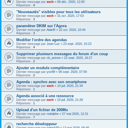
Dernier message par
xech
«
08 déc. 2020, 12:00
Réponses :
4
"Nouveautés" visibles pour tous les utilisateurs
Dernier message par
xech
«
31 oct. 2020, 17:53
Réponses :
3
paramétrer DKIM sur l'Agora
Dernier message par
AlainR
«
22 oct. 2020, 10:44
Réponses :
3
Modifier l'ordre des agendas
Dernier message par
Jean-Luc
«
23 sept. 2020, 15:23
Réponses :
4
Supprimer plusieurs messages du forum d'un coup
Dernier message par
cb_astree
«
22 sept. 2020, 16:27
Réponses :
2
Ajouter un module complémentaire
Dernier message par
yov89
«
06 sept. 2020, 07:59
Réponses :
2
Agenda : synchro avec son smartphone
Dernier message par
xech
«
10 juil. 2020, 21:34
Réponses :
1
Agenda associé à une ressource
Dernier message par
xech
«
10 juil. 2020, 21:28
Réponses :
1
Upload d'un fichier de 200Mo
Dernier message par
rodolphe
«
27 mai 2020, 12:31
Réponses :
7
recherche développeur
Dernier message par
patrick83
«
12 mai 2020, 06:45