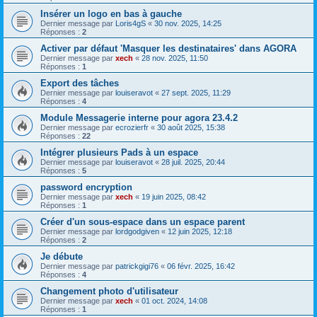
Insérer un logo en bas à gauche
Dernier message par
Loris4gS
«
30 nov. 2025, 14:25
Réponses :
2
Activer par défaut 'Masquer les destinataires' dans AGORA
Dernier message par
xech
«
28 nov. 2025, 11:50
Réponses :
1
Export des tâches
Dernier message par
louiseravot
«
27 sept. 2025, 11:29
Réponses :
4
Module Messagerie interne pour agora 23.4.2
Dernier message par
ecrozierfr
«
30 août 2025, 15:38
Réponses :
22
Intégrer plusieurs Pads à un espace
Dernier message par
louiseravot
«
28 juil. 2025, 20:44
Réponses :
5
password encryption
Dernier message par
xech
«
19 juin 2025, 08:42
Réponses :
1
Créer d'un sous-espace dans un espace parent
Dernier message par
lordgodgiven
«
12 juin 2025, 12:18
Réponses :
2
Je débute
Dernier message par
patrickgigi76
«
06 févr. 2025, 16:42
Réponses :
4
Changement photo d'utilisateur
Dernier message par
xech
«
01 oct. 2024, 14:08
Réponses :
1