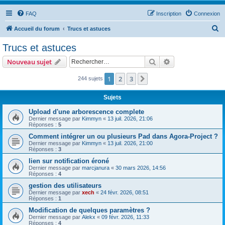
FAQ
Inscription
Connexion
R
Accueil du forum
Trucs et astuces
e
Trucs et astuces
c
Rechercher
Recherche avanc
Nouveau sujet
h
e
1
2
3
Suivant
244 sujets
r
Sujets
c
Upload d'une arborescence complete
h
Dernier message par
Kimmyn
«
13 juil. 2026, 21:06
Réponses :
5
e
Comment intégrer un ou plusieurs Pad dans Agora-Project ?
r
Dernier message par
Kimmyn
«
13 juil. 2026, 21:00
Réponses :
3
lien sur notification éroné
Dernier message par
marcjanura
«
30 mars 2026, 14:56
Réponses :
4
gestion des utilisateurs
Dernier message par
xech
«
24 févr. 2026, 08:51
Réponses :
1
Modification de quelques paramètres ?
Dernier message par
Alekx
«
09 févr. 2026, 11:33
Réponses :
4