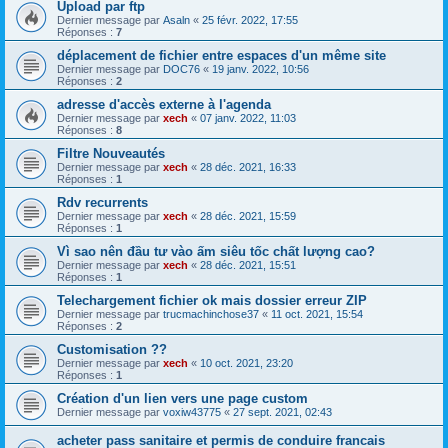
Upload par ftp
Dernier message par
Asaln
«
25 févr. 2022, 17:55
Réponses :
7
déplacement de fichier entre espaces d'un même site
Dernier message par
DOC76
«
19 janv. 2022, 10:56
Réponses :
2
adresse d'accès externe à l'agenda
Dernier message par
xech
«
07 janv. 2022, 11:03
Réponses :
8
Filtre Nouveautés
Dernier message par
xech
«
28 déc. 2021, 16:33
Réponses :
1
Rdv recurrents
Dernier message par
xech
«
28 déc. 2021, 15:59
Réponses :
1
Vì sao nên đầu tư vào ấm siêu tốc chất lượng cao?
Dernier message par
xech
«
28 déc. 2021, 15:51
Réponses :
1
Telechargement fichier ok mais dossier erreur ZIP
Dernier message par
trucmachinchose37
«
11 oct. 2021, 15:54
Réponses :
2
Customisation ??
Dernier message par
xech
«
10 oct. 2021, 23:20
Réponses :
1
Création d'un lien vers une page custom
Dernier message par
voxiw43775
«
27 sept. 2021, 02:43
acheter pass sanitaire et permis de conduire francais