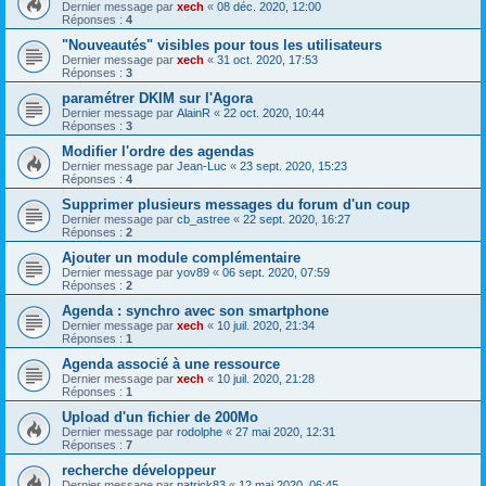
Dernier message par
xech
«
08 déc. 2020, 12:00
Réponses :
4
"Nouveautés" visibles pour tous les utilisateurs
Dernier message par
xech
«
31 oct. 2020, 17:53
Réponses :
3
paramétrer DKIM sur l'Agora
Dernier message par
AlainR
«
22 oct. 2020, 10:44
Réponses :
3
Modifier l'ordre des agendas
Dernier message par
Jean-Luc
«
23 sept. 2020, 15:23
Réponses :
4
Supprimer plusieurs messages du forum d'un coup
Dernier message par
cb_astree
«
22 sept. 2020, 16:27
Réponses :
2
Ajouter un module complémentaire
Dernier message par
yov89
«
06 sept. 2020, 07:59
Réponses :
2
Agenda : synchro avec son smartphone
Dernier message par
xech
«
10 juil. 2020, 21:34
Réponses :
1
Agenda associé à une ressource
Dernier message par
xech
«
10 juil. 2020, 21:28
Réponses :
1
Upload d'un fichier de 200Mo
Dernier message par
rodolphe
«
27 mai 2020, 12:31
Réponses :
7
recherche développeur
Dernier message par
patrick83
«
12 mai 2020, 06:45