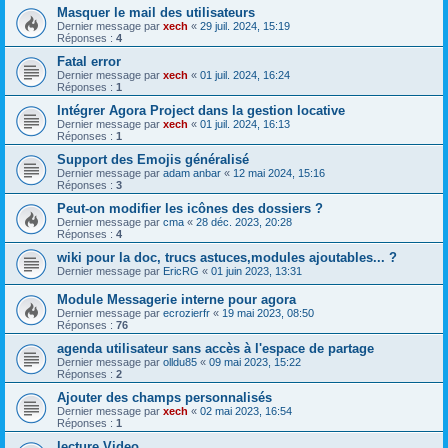
Masquer le mail des utilisateurs
Dernier message par
xech
«
29 juil. 2024, 15:19
Réponses :
4
Fatal error
Dernier message par
xech
«
01 juil. 2024, 16:24
Réponses :
1
Intégrer Agora Project dans la gestion locative
Dernier message par
xech
«
01 juil. 2024, 16:13
Réponses :
1
Support des Emojis généralisé
Dernier message par
adam anbar
«
12 mai 2024, 15:16
Réponses :
3
Peut-on modifier les icônes des dossiers ?
Dernier message par
cma
«
28 déc. 2023, 20:28
Réponses :
4
wiki pour la doc, trucs astuces,modules ajoutables... ?
Dernier message par
EricRG
«
01 juin 2023, 13:31
Module Messagerie interne pour agora
Dernier message par
ecrozierfr
«
19 mai 2023, 08:50
Réponses :
76
agenda utilisateur sans accès à l'espace de partage
Dernier message par
olldu85
«
09 mai 2023, 15:22
Réponses :
2
Ajouter des champs personnalisés
Dernier message par
xech
«
02 mai 2023, 16:54
Réponses :
1
lecture Video