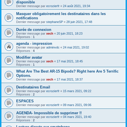
disponible
Dernier message par
ecrozierfr
«
24 août 2021, 19:34
Masquer obligatoirement les destinataires dans les
notifications
Dernier message par
stephaneSP
«
28 juin 2021, 17:48
Durée de connexion
Dernier message par
xech
«
20 juin 2021, 18:23
Réponses :
1
agenda - impression
Dernier message par
adminvdc
«
24 mai 2021, 19:02
Réponses :
4
Modifier avatar
Dernier message par
xech
«
17 mai 2021, 18:45
Réponses :
1
What Are The Best AR-15 Bipods? Right here Are 5 Terrific
Options.
Dernier message par
xech
«
17 mai 2021, 18:37
Destinataires Email
Dernier message par
ecrozierfr
«
15 mars 2021, 09:22
Réponses :
2
ESPACES
Dernier message par
ecrozierfr
«
09 mars 2021, 09:06
AGENDA- Impossible de supprimer !!
Dernier message par
ecrozierfr
«
04 mars 2021, 19:40
Réponses :
2
Lecture directe sur smatphone