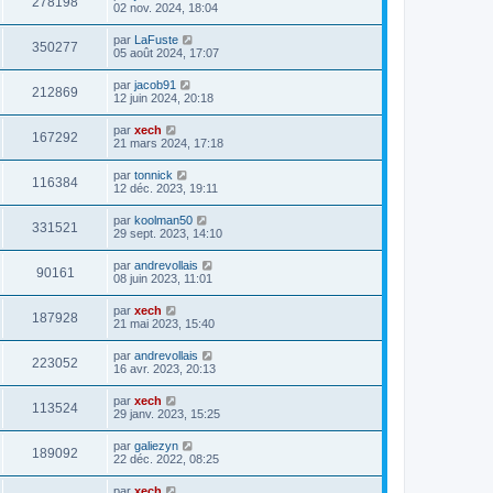
278198
02 nov. 2024, 18:04
par
LaFuste
350277
05 août 2024, 17:07
par
jacob91
212869
12 juin 2024, 20:18
par
xech
167292
21 mars 2024, 17:18
par
tonnick
116384
12 déc. 2023, 19:11
par
koolman50
331521
29 sept. 2023, 14:10
par
andrevollais
90161
08 juin 2023, 11:01
par
xech
187928
21 mai 2023, 15:40
par
andrevollais
223052
16 avr. 2023, 20:13
par
xech
113524
29 janv. 2023, 15:25
par
galiezyn
189092
22 déc. 2022, 08:25
par
xech