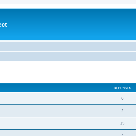
ect
cher
cherche avancée
RÉPONSES
0
2
15
4