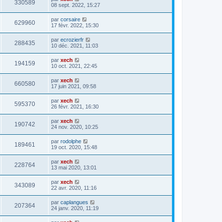
330589
08 sept. 2022, 15:27
par
corsaire
629960
17 févr. 2022, 15:30
par
ecrozierfr
288435
10 déc. 2021, 11:03
par
xech
194159
10 oct. 2021, 22:45
par
xech
660580
17 juin 2021, 09:58
par
xech
595370
26 févr. 2021, 16:30
par
xech
190742
24 nov. 2020, 10:25
par
rodolphe
189461
19 oct. 2020, 15:48
par
xech
228764
13 mai 2020, 13:01
par
xech
343089
22 avr. 2020, 11:16
par
caplangues
207364
24 janv. 2020, 11:19