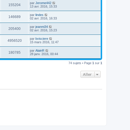
par
Jerome442
155204
13 avr. 2016, 15:33
par
lindes
146689
02 avr. 2016, 16:33
par
jeanmi34
205400
02 avr. 2016, 15:23
par
bvisciere
4956520
15 mars 2016, 11:47
par
AlainR
180785
28 janv. 2016, 00:44
74 sujets • Page
1
sur
1
Aller