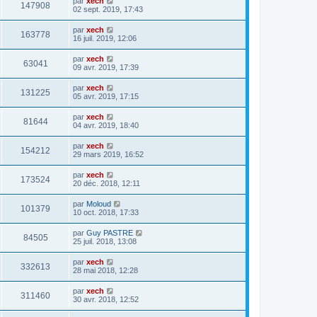
par
xech
147908
02 sept. 2019, 17:43
par
xech
163778
16 juil. 2019, 12:06
par
xech
63041
09 avr. 2019, 17:39
par
xech
131225
05 avr. 2019, 17:15
par
xech
81644
04 avr. 2019, 18:40
par
xech
154212
29 mars 2019, 16:52
par
xech
173524
20 déc. 2018, 12:11
par
Moloud
101379
10 oct. 2018, 17:33
par
Guy PASTRE
84505
25 juil. 2018, 13:08
par
xech
332613
28 mai 2018, 12:28
par
xech
311460
30 avr. 2018, 12:52