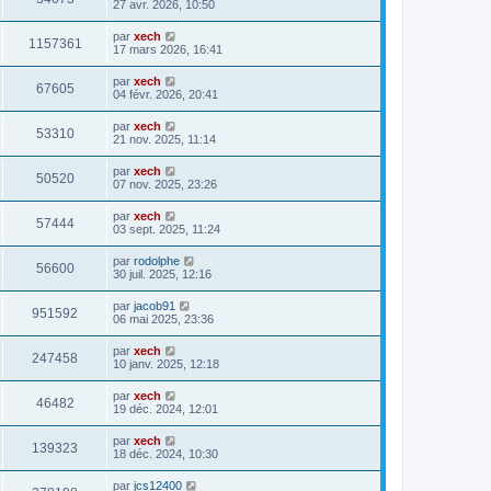
27 avr. 2026, 10:50
par
xech
1157361
17 mars 2026, 16:41
par
xech
67605
04 févr. 2026, 20:41
par
xech
53310
21 nov. 2025, 11:14
par
xech
50520
07 nov. 2025, 23:26
par
xech
57444
03 sept. 2025, 11:24
par
rodolphe
56600
30 juil. 2025, 12:16
par
jacob91
951592
06 mai 2025, 23:36
par
xech
247458
10 janv. 2025, 12:18
par
xech
46482
19 déc. 2024, 12:01
par
xech
139323
18 déc. 2024, 10:30
par
jcs12400