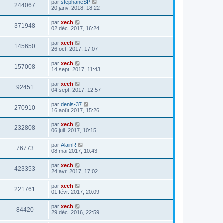
par
stephaneSP
244067
20 janv. 2018, 18:22
par
xech
371948
02 déc. 2017, 16:24
par
xech
145650
26 oct. 2017, 17:07
par
xech
157008
14 sept. 2017, 11:43
par
xech
92451
04 sept. 2017, 12:57
par
denis-37
270910
16 août 2017, 15:26
par
xech
232808
06 juil. 2017, 10:15
par
AlainR
76773
08 mai 2017, 10:43
par
xech
423353
24 avr. 2017, 17:02
par
xech
221761
01 févr. 2017, 20:09
par
xech
84420
29 déc. 2016, 22:59