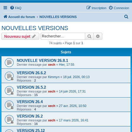
FAQ
Inscription
Connexion
R
Accueil du forum
NOUVELLES VERSIONS
e
NOUVELLES VERSIONS
c
Rechercher
Recherche avanc
Nouveau sujet
h
74 sujets • Page
1
sur
1
e
Sujets
r
c
NOUVELLE VERSION 26.8.1
Dernier message par
xech
«
Hier, 17:55
h
VERSION 26.6.2
e
Dernier message par
Kimmyn
«
18 juil. 2026, 00:13
r
Réponses :
2
VERSION 26.5.2
Dernier message par
xech
«
14 juin 2026, 17:31
Réponses :
15
VERSION 26.4
Dernier message par
xech
«
27 avr. 2026, 10:50
Réponses :
4
VERSION 26.2
Dernier message par
xech
«
17 mars 2026, 16:41
Réponses :
16
VERSION 25.12