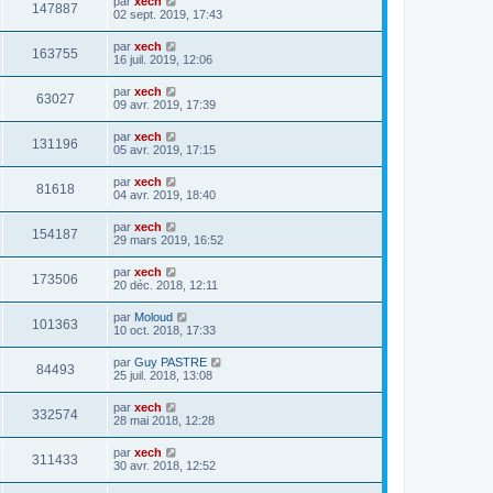
par
xech
147887
02 sept. 2019, 17:43
par
xech
163755
16 juil. 2019, 12:06
par
xech
63027
09 avr. 2019, 17:39
par
xech
131196
05 avr. 2019, 17:15
par
xech
81618
04 avr. 2019, 18:40
par
xech
154187
29 mars 2019, 16:52
par
xech
173506
20 déc. 2018, 12:11
par
Moloud
101363
10 oct. 2018, 17:33
par
Guy PASTRE
84493
25 juil. 2018, 13:08
par
xech
332574
28 mai 2018, 12:28
par
xech
311433
30 avr. 2018, 12:52