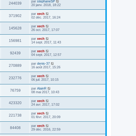
par
stephaneSP
244039
20 janv. 2018, 18:22
par
xech
371902
02 déc. 2017, 16:24
par
xech
145628
26 oct. 2017, 17:07
par
xech
156981
14 sept. 2017, 11:43
par
xech
92439
04 sept. 2017, 12:57
par
denis-37
270889
16 août 2017, 15:26
par
xech
232776
06 juil. 2017, 10:15
par
AlainR
76759
08 mai 2017, 10:43
par
xech
423320
24 avr. 2017, 17:02
par
xech
221738
01 févr. 2017, 20:09
par
xech
84408
29 déc. 2016, 22:59