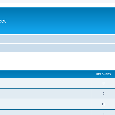
ect
cher
cherche avancée
RÉPONSES
0
2
15
4