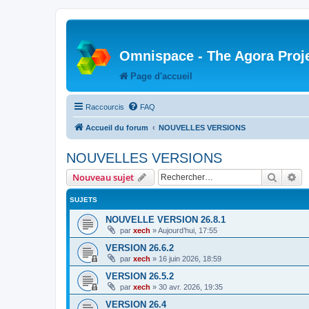
Omnispace - The Agora Proj
Page d'accueil
Raccourcis
FAQ
Accueil du forum
NOUVELLES VERSIONS
NOUVELLES VERSIONS
Recher
Re
Nouveau sujet
SUJETS
NOUVELLE VERSION 26.8.1
par
xech
»
Aujourd’hui, 17:55
VERSION 26.6.2
par
xech
»
16 juin 2026, 18:59
VERSION 26.5.2
par
xech
»
30 avr. 2026, 19:35
VERSION 26.4