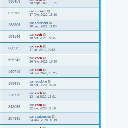
330459
08 sept. 2022, 15:27
par
corsaire
629789
17 févr. 2022, 15:30
par
ecrozierfr
288306
10 déc. 2021, 11:03
par
xech
194144
10 oct. 2021, 22:45
par
xech
660505
17 juin 2021, 09:58
par
xech
595248
26 févr. 2021, 16:30
par
xech
190719
24 nov. 2020, 10:25
par
rodolphe
189438
19 oct. 2020, 15:48
par
xech
228736
13 mai 2020, 13:01
par
xech
343055
22 avr. 2020, 11:16
par
caplangues
207341
24 janv. 2020, 11:19