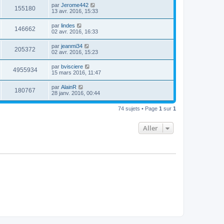
par
Jerome442
155180
13 avr. 2016, 15:33
par
lindes
146662
02 avr. 2016, 16:33
par
jeanmi34
205372
02 avr. 2016, 15:23
par
bvisciere
4955934
15 mars 2016, 11:47
par
AlainR
180767
28 janv. 2016, 00:44
74 sujets • Page
1
sur
1
Aller