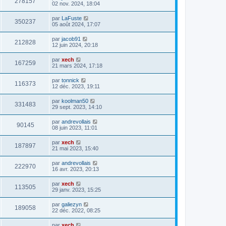
278157
02 nov. 2024, 18:04
par
LaFuste
350237
05 août 2024, 17:07
par
jacob91
212828
12 juin 2024, 20:18
par
xech
167259
21 mars 2024, 17:18
par
tonnick
116373
12 déc. 2023, 19:11
par
koolman50
331483
29 sept. 2023, 14:10
par
andrevollais
90145
08 juin 2023, 11:01
par
xech
187897
21 mai 2023, 15:40
par
andrevollais
222970
16 avr. 2023, 20:13
par
xech
113505
29 janv. 2023, 15:25
par
galiezyn
189058
22 déc. 2022, 08:25
par
xech