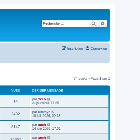
Rechercher
Recherche avancé
Inscription
Connexion
74 sujets • Page
1
sur
1
VUES
DERNIER MESSAGE
par
xech
14
Aujourd’hui, 17:55
par
Kimmyn
2492
18 juil. 2026, 00:13
par
xech
8147
14 juin 2026, 17:31
par
xech
34657