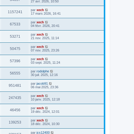
27 avr. 2026, 10:50
par
xech
1157241
17 mars 2026, 16:41
par
xech
67533
04 févr. 2026, 20:41
par
xech
53271
21 nov. 2025, 11:14
par
xech
50475
07 nov. 2025, 23:26
par
xech
57396
03 sept. 2025, 11:24
par
rodolphe
56555
30 juil. 2025, 12:16
par
jacob91
951481
06 mai 2025, 23:36
par
xech
247435
10 janv. 2025, 12:18
par
xech
46456
19 déc. 2024, 12:01
par
xech
139253
18 déc. 2024, 10:30
par
jcs12400