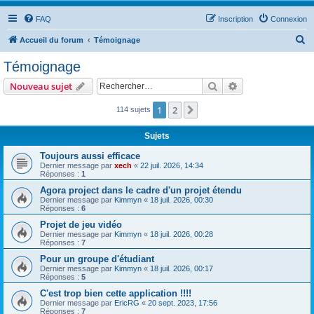
FAQ
Inscription
Connexion
R
Accueil du forum
Témoignage
e
Témoignage
c
Rechercher
Recherche avanc
Nouveau sujet
h
e
1
2
Suivant
114 sujets
r
Sujets
c
Toujours aussi efficace
h
Dernier message par
xech
«
22 juil. 2026, 14:34
Réponses :
1
e
Agora project dans le cadre d'un projet étendu
r
Dernier message par
Kimmyn
«
18 juil. 2026, 00:30
Réponses :
6
Projet de jeu vidéo
Dernier message par
Kimmyn
«
18 juil. 2026, 00:28
Réponses :
7
Pour un groupe d'étudiant
Dernier message par
Kimmyn
«
18 juil. 2026, 00:17
Réponses :
5
C'est trop bien cette application !!!!
Dernier message par
EricRG
«
20 sept. 2023, 17:56
Réponses :
7