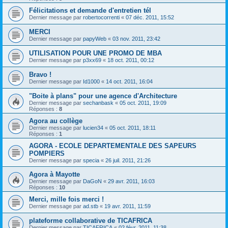
Félicitations et demande d'entretien tél
Dernier message par
robertocorrenti
«
07 déc. 2011, 15:52
MERCI
Dernier message par
papyWeb
«
03 nov. 2011, 23:42
UTILISATION POUR UNE PROMO DE MBA
Dernier message par
p3xx69
«
18 oct. 2011, 00:12
Bravo !
Dernier message par
Id1000
«
14 oct. 2011, 16:04
"Boite à plans" pour une agence d'Architecture
Dernier message par
sechanbask
«
05 oct. 2011, 19:09
Réponses :
8
Agora au collège
Dernier message par
lucien34
«
05 oct. 2011, 18:11
Réponses :
1
AGORA - ECOLE DEPARTEMENTALE DES SAPEURS
POMPIERS
Dernier message par
specia
«
26 juil. 2011, 21:26
Agora à Mayotte
Dernier message par
DaGoN
«
29 avr. 2011, 16:03
Réponses :
10
Merci, mille fois merci !
Dernier message par
ad.stb
«
19 avr. 2011, 11:59
plateforme collaborative de TICAFRICA
Dernier message par
TICAFRICA
«
02 févr. 2011, 11:38