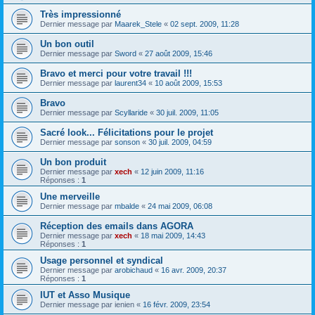
Très impressionné
Dernier message par
Maarek_Stele
«
02 sept. 2009, 11:28
Un bon outil
Dernier message par
Sword
«
27 août 2009, 15:46
Bravo et merci pour votre travail !!!
Dernier message par
laurent34
«
10 août 2009, 15:53
Bravo
Dernier message par
Scyllaride
«
30 juil. 2009, 11:05
Sacré look... Félicitations pour le projet
Dernier message par
sonson
«
30 juil. 2009, 04:59
Un bon produit
Dernier message par
xech
«
12 juin 2009, 11:16
Réponses :
1
Une merveille
Dernier message par
mbalde
«
24 mai 2009, 06:08
Réception des emails dans AGORA
Dernier message par
xech
«
18 mai 2009, 14:43
Réponses :
1
Usage personnel et syndical
Dernier message par
arobichaud
«
16 avr. 2009, 20:37
Réponses :
1
IUT et Asso Musique
Dernier message par
ienien
«
16 févr. 2009, 23:54