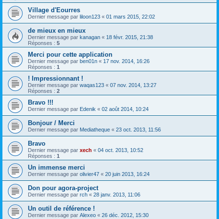
Village d'Eourres
Dernier message par
liloon123
«
01 mars 2015, 22:02
de mieux en mieux
Dernier message par
kanagan
«
18 févr. 2015, 21:38
Réponses :
5
Merci pour cette application
Dernier message par
ben01n
«
17 nov. 2014, 16:26
Réponses :
1
! Impressionnant !
Dernier message par
waqas123
«
07 nov. 2014, 13:27
Réponses :
2
Bravo !!!
Dernier message par
Edenik
«
02 août 2014, 10:24
Bonjour / Merci
Dernier message par
Mediatheque
«
23 oct. 2013, 11:56
Bravo
Dernier message par
xech
«
04 oct. 2013, 10:52
Réponses :
1
Un immense merci
Dernier message par
olivier47
«
20 juin 2013, 16:24
Don pour agora-project
Dernier message par
rch
«
28 janv. 2013, 11:06
Un outil de référence !
Dernier message par
Alexeo
«
26 déc. 2012, 15:30