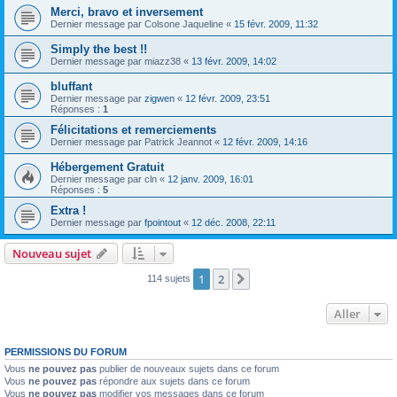
Merci, bravo et inversement
Dernier message par
Colsone Jaqueline
«
15 févr. 2009, 11:32
Simply the best !!
Dernier message par
miazz38
«
13 févr. 2009, 14:02
bluffant
Dernier message par
zigwen
«
12 févr. 2009, 23:51
Réponses :
1
Félicitations et remerciements
Dernier message par
Patrick Jeannot
«
12 févr. 2009, 14:16
Hébergement Gratuit
Dernier message par
cln
«
12 janv. 2009, 16:01
Réponses :
5
Extra !
Dernier message par
fpointout
«
12 déc. 2008, 22:11
Nouveau sujet
1
2
Suivant
114 sujets
Aller
PERMISSIONS DU FORUM
Vous
ne pouvez pas
publier de nouveaux sujets dans ce forum
Vous
ne pouvez pas
répondre aux sujets dans ce forum
Vous
ne pouvez pas
modifier vos messages dans ce forum