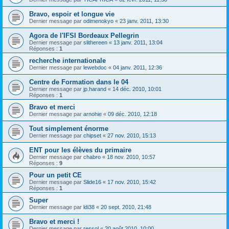
Bravo, espoir et longue vie
Dernier message par
odimenokyo
«
23 janv. 2011, 13:30
Agora de l'IFSI Bordeaux Pellegrin
Dernier message par
slithereen
«
13 janv. 2011, 13:04
Réponses :
1
recherche internationale
Dernier message par
lewebdoc
«
04 janv. 2011, 12:36
Centre de Formation dans le 04
Dernier message par
jp.harand
«
14 déc. 2010, 10:01
Réponses :
1
Bravo et merci
Dernier message par
arnohie
«
09 déc. 2010, 12:18
Tout simplement énorme
Dernier message par
chipset
«
27 nov. 2010, 15:13
ENT pour les élèves du primaire
Dernier message par
chabro
«
18 nov. 2010, 10:57
Réponses :
9
Pour un petit CE
Dernier message par
Slide16
«
17 nov. 2010, 15:42
Réponses :
1
Super
Dernier message par
ldi38
«
20 sept. 2010, 21:48
Bravo et merci !
Dernier message par
ressol
«
20 août 2010, 10:00