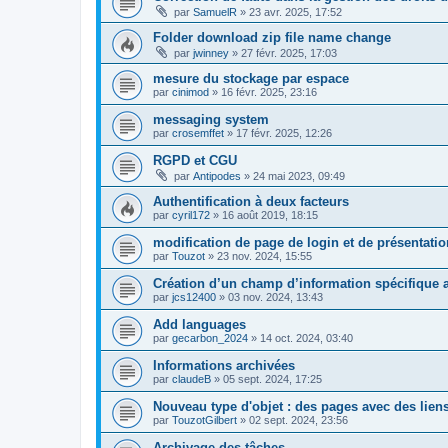
par
SamuelR
»
23 avr. 2025, 17:52
Folder download zip file name change
par
jwinney
»
27 févr. 2025, 17:03
mesure du stockage par espace
par
cinimod
»
16 févr. 2025, 23:16
messaging system
par
crosemffet
»
17 févr. 2025, 12:26
RGPD et CGU
par
Antipodes
»
24 mai 2023, 09:49
Authentification à deux facteurs
par
cyril172
»
16 août 2019, 18:15
modification de page de login et de présentatio
par
Touzot
»
23 nov. 2024, 15:55
Création d’un champ d’information spécifique
par
jcs12400
»
03 nov. 2024, 13:43
Add languages
par
gecarbon_2024
»
14 oct. 2024, 03:40
Informations archivées
par
claudeB
»
05 sept. 2024, 17:25
Nouveau type d'objet : des pages avec des lien
par
TouzotGilbert
»
02 sept. 2024, 23:56
Archivage des tâches