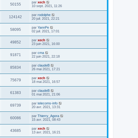
par
xech
50155
10 sept. 2021, 11:26
par
rodolphe
124142
20 juil. 2021, 22:21
par
YannPe
58095
02 juil. 2021, 17:01
par
xech
49852
23 juin 2021, 16:00
par
cma
91871
22 juin 2021, 22:18
par
claudeB
85834
26 mai 2021, 17:21
par
xech
75679
18 mai 2021, 16:57
par
claudeB
61383
01 mai 2021, 21:06
par
telecoms-info
69739
20 avr. 2021, 13:31
par
Thierry_Agora
60086
15 avr. 2021, 08:43
par
xech
43685
13 avr. 2021, 16:21