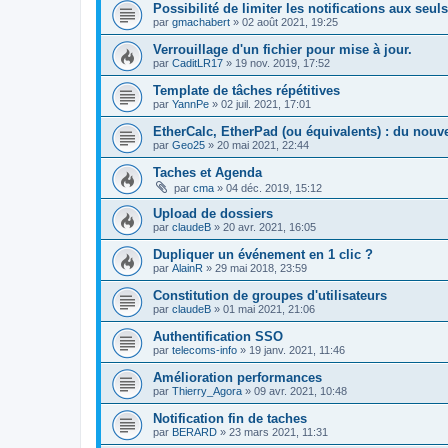
Possibilité de limiter les notifications aux seul
par
gmachabert
»
02 août 2021, 19:25
Verrouillage d'un fichier pour mise à jour.
par
CaditLR17
»
19 nov. 2019, 17:52
Template de tâches répétitives
par
YannPe
»
02 juil. 2021, 17:01
EtherCalc, EtherPad (ou équivalents) : du nouv
par
Geo25
»
20 mai 2021, 22:44
Taches et Agenda
par
cma
»
04 déc. 2019, 15:12
Upload de dossiers
par
claudeB
»
20 avr. 2021, 16:05
Dupliquer un événement en 1 clic ?
par
AlainR
»
29 mai 2018, 23:59
Constitution de groupes d'utilisateurs
par
claudeB
»
01 mai 2021, 21:06
Authentification SSO
par
telecoms-info
»
19 janv. 2021, 11:46
Amélioration performances
par
Thierry_Agora
»
09 avr. 2021, 10:48
Notification fin de taches
par
BERARD
»
23 mars 2021, 11:31