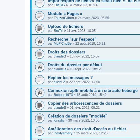
import/export de liens/// ça serait bien !!! de Fic
par
EricRG
»
31 mai 2023, 01:14
Module « Pages »
par
TouzotGilbert
»
24 mars 2023, 06:55
Upload de fichiers
par
BruTri
»
11 avr. 2023, 10:05
Recherche "sur l'espace"
par
MuPiCndBe
»
22 août 2019, 16:21
Droits des dossiers
par
claudeB
»
13 nov. 2022, 15:07
Droits du dossier par défaut
par
claudeB
»
19 sept. 2022, 18:12
Replier les messages ?
par
sillonLZ
»
22 sept. 2022, 14:50
Connexion aplli mobile à un site auto-hébergé
par
Boboss1973
»
15 août 2019, 15:42
Copier des arborescences de dossiers
par
claudeB
»
01 févr. 2022, 09:21
Création de dossiers "modèle"
par
lorisdiv
»
30 mars 2022, 13:56
Amélioration des droit d'accès au fichier
par
Destyemery
»
25 mars 2022, 12:26