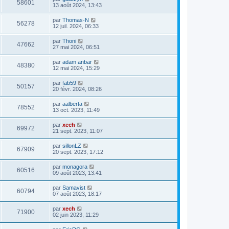
58601
13 août 2024, 13:43
par
Thomas-N
56278
12 juil. 2024, 06:33
par
Thoni
47662
27 mai 2024, 06:51
par
adam anbar
48380
12 mai 2024, 15:29
par
fab59
50157
20 févr. 2024, 08:26
par
aalberta
78552
13 oct. 2023, 11:49
par
xech
69972
21 sept. 2023, 11:07
par
sillonLZ
67909
20 sept. 2023, 17:12
par
monagora
60516
09 août 2023, 13:41
par
Samavist
60794
07 août 2023, 18:17
par
xech
71900
02 juin 2023, 11:29