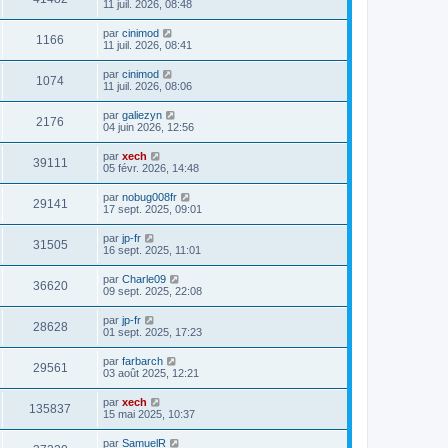
11 juil. 2026, 08:48
par
cinimod
1166
11 juil. 2026, 08:41
par
cinimod
1074
11 juil. 2026, 08:06
par
galiezyn
2176
04 juin 2026, 12:56
par
xech
39111
05 févr. 2026, 14:48
par
nobug008fr
29141
17 sept. 2025, 09:01
par
jp-fr
31505
16 sept. 2025, 11:01
par
Charle09
36620
09 sept. 2025, 22:08
par
jp-fr
28628
01 sept. 2025, 17:23
par
farbarch
29561
03 août 2025, 12:21
par
xech
135837
15 mai 2025, 10:37
par
SamuelR