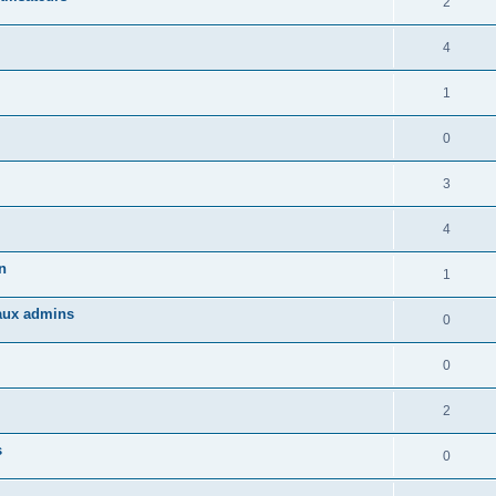
2
4
1
0
3
4
n
1
 aux admins
0
0
2
s
0