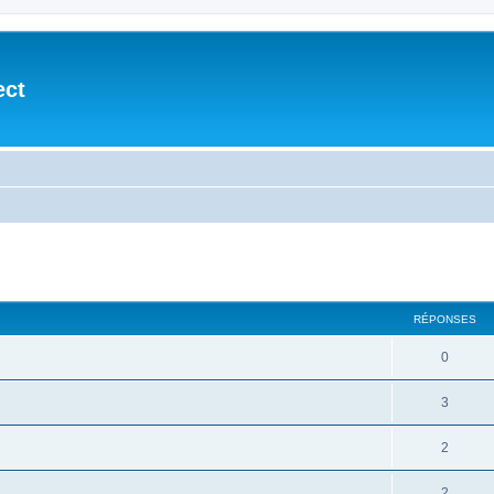
ect
cher
cherche avancée
RÉPONSES
0
3
2
2