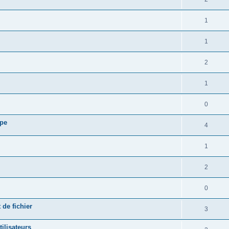
1
1
2
1
0
upe
4
1
2
0
 de fichier
3
tilisateurs