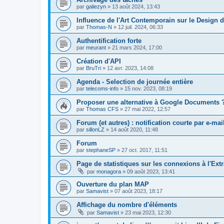
par
galiezyn
»
13 août 2024, 13:43
Influence de l'Art Contemporain sur le Design d
par
Thomas-N
»
12 juil. 2024, 06:33
Authentification forte
par
meurant
»
21 mars 2024, 17:00
Création d'API
par
BruTri
»
12 avr. 2023, 14:08
Agenda - Selection de journée entière
par
telecoms-info
»
15 nov. 2023, 08:19
Proposer une alternative à Google Documents 
par
Thomas CFS
»
27 mai 2022, 12:57
Forum (et autres) : notification courte par e-mai
par
sillonLZ
»
14 août 2020, 11:48
Forum
par
stephaneSP
»
27 oct. 2017, 11:51
Page de statistiques sur les connexions à l'Ext
par
monagora
»
09 août 2023, 13:41
Ouverture du plan MAP
par
Samavist
»
07 août 2023, 18:17
Affichage du nombre d'éléments
par
Samavist
»
23 mai 2023, 12:30