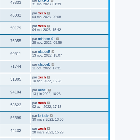
par
EricRG
49333
31 mai 2023, 01:39
par
xech
46032
04 mai 2023, 20:08
par
xech
50179
04 mai 2023, 15:42
par
michem-01
76355
28 nov. 2022, 09:59
par
claudeB
60511
13 nov. 2022, 15:07
par
claudeB
71744
11 oct. 2022, 17:31
par
xech
51805
10 oct. 2022, 15:28
par
arno1
94104
13 juin 2022, 10:23
par
xech
58622
02 avr. 2022, 17:13
par
lorisdiv
56599
30 mars 2022, 13:56
par
xech
44132
28 mars 2022, 15:29