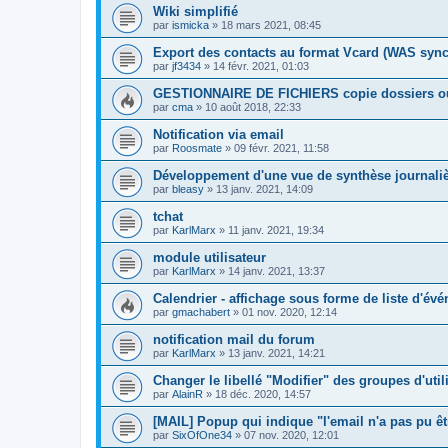
Wiki simplifié
par
ismicka
»
18 mars 2021, 08:45
Export des contacts au format Vcard (WAS syn
par
jf3434
»
14 févr. 2021, 01:03
GESTIONNAIRE DE FICHIERS copie dossiers ou
par
cma
»
10 août 2018, 22:33
Notification via email
par
Roosmate
»
09 févr. 2021, 11:58
Développement d'une vue de synthèse journali
par
bleasy
»
13 janv. 2021, 14:09
tchat
par
KarlMarx
»
11 janv. 2021, 19:34
module utilisateur
par
KarlMarx
»
14 janv. 2021, 13:37
Calendrier - affichage sous forme de liste d'év
par
gmachabert
»
01 nov. 2020, 12:14
notification mail du forum
par
KarlMarx
»
13 janv. 2021, 14:21
Changer le libellé "Modifier" des groupes d'util
par
AlainR
»
18 déc. 2020, 14:57
[MAIL] Popup qui indique "l'email n'a pas pu ê
par
SixOfOne34
»
07 nov. 2020, 12:01