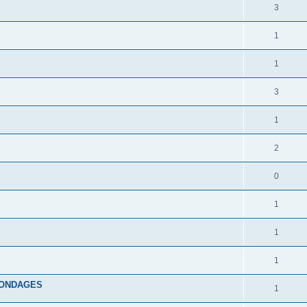
3
1
1
3
1
2
0
1
1
1
 SONDAGES
1