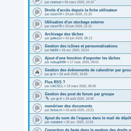
par
cinimod
»
06 mars 2025, 10:33
Droits d'accès depuis la fiche utilisateur
par
ctzen78
»
29 juin 2026, 21:25
Utilisation d'un stockage externe
par
ctzen78
»
29 juin 2026, 21:22
Archivage des tâches
par
galiezyn
»
02 juin 2026, 08:12
Gestion des icônes et personnalisations
par
fab59
»
16 oct. 2025, 19:14
Ajout d'une fonction d'exporter les tâches
par
nobug008fr
»
17 sept. 2025, 09:01
Gestion des évènements de calendrier par gro
par
jp-fr
»
28 août 2025, 16:05
Flux RSS ?
par
UACSCL
»
19 mars 2025, 08:30
Gestion des post de forum par groupe
par
jp-fr
»
28 août 2025, 16:06
numériser des documents
par
farbarch
»
03 août 2025, 12:21
Ajout du nom de l'espace dans le mail de dépôt
par
rodolphe
»
25 avr. 2025, 12:53
Correction de faute dans la gestion des droits u