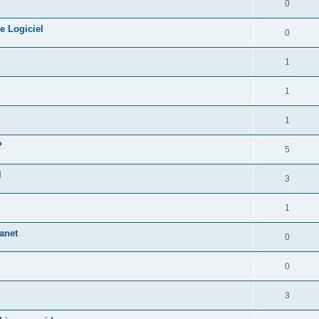
0
e Logiciel
0
1
1
1
?
5
l
3
1
ranet
0
0
3