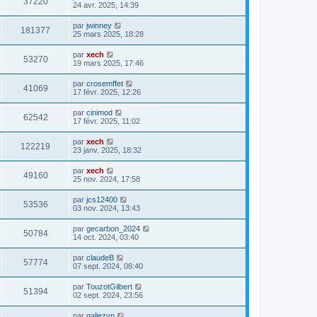
37220
24 avr. 2025, 14:39
par
jwinney
181377
25 mars 2025, 18:28
par
xech
53270
19 mars 2025, 17:46
par
crosemffet
41069
17 févr. 2025, 12:26
par
cinimod
62542
17 févr. 2025, 11:02
par
xech
122219
23 janv. 2025, 18:32
par
xech
49160
25 nov. 2024, 17:58
par
jcs12400
53536
03 nov. 2024, 13:43
par
gecarbon_2024
50784
14 oct. 2024, 03:40
par
claudeB
57774
07 sept. 2024, 08:40
par
TouzotGilbert
51394
02 sept. 2024, 23:56
par
galiezyn