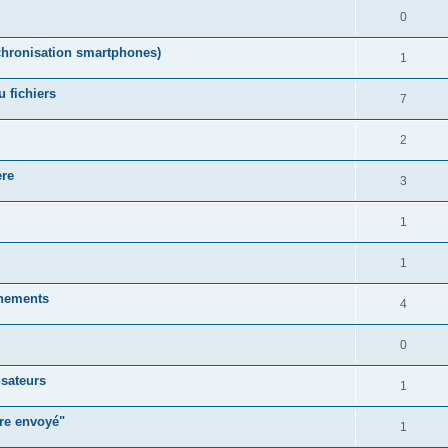
0
chronisation smartphones)
1
 fichiers
7
2
ère
3
1
1
énements
4
0
isateurs
1
tre envoyé"
1