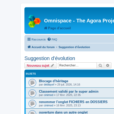
Omnispace - The Agora Proj
Page d'accueil
Raccourcis
FAQ
Accueil du forum
Suggestion d'évolution
Suggestion d'évolution
Recher
Re
Nouveau sujet
SUJETS
Blocage d'héritage
par
deblayef
»
29 juil. 2026, 14:16
Classement validé par le super admin
par
cinimod
»
17 févr. 2025, 22:35
renommer l'onglet FICHIERS en DOSSIERS
par
cinimod
»
16 févr. 2025, 23:13
ouverture dans un autre onglet