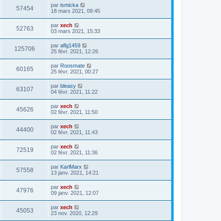
par
ismicka
57454
18 mars 2021, 08:45
par
xech
52763
03 mars 2021, 15:33
par
aflg1459
125706
25 févr. 2021, 12:26
par
Roosmate
60165
25 févr. 2021, 00:27
par
bleasy
63107
04 févr. 2021, 11:22
par
xech
45626
02 févr. 2021, 11:50
par
xech
44400
02 févr. 2021, 11:43
par
xech
72519
02 févr. 2021, 11:36
par
KarlMarx
57558
13 janv. 2021, 14:21
par
xech
47976
09 janv. 2021, 12:07
par
xech
45053
23 nov. 2020, 12:29