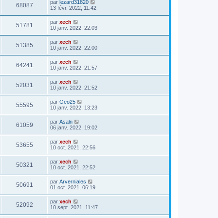
par
lezard31820
68087
13 févr. 2022, 11:42
par
xech
51781
10 janv. 2022, 22:03
par
xech
51385
10 janv. 2022, 22:00
par
xech
64241
10 janv. 2022, 21:57
par
xech
52031
10 janv. 2022, 21:52
par
Geo25
55595
10 janv. 2022, 13:23
par
Asaln
61059
06 janv. 2022, 19:02
par
xech
53655
10 oct. 2021, 22:56
par
xech
50321
10 oct. 2021, 22:52
par
Arverniales
50691
01 oct. 2021, 06:19
par
xech
52092
10 sept. 2021, 11:47