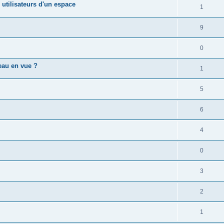
s utilisateurs d'un espace
1
9
0
eau en vue ?
1
5
6
4
0
3
2
1