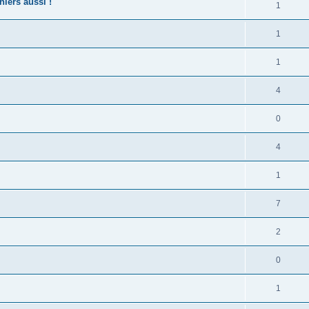
hiers aussi !
1
1
1
4
0
4
1
7
2
0
1