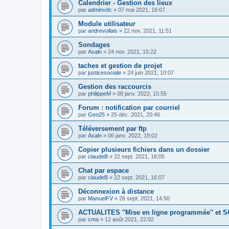
Calendrier - Gestion des lieux
par
adminvdc
»
07 mai 2021, 16:07
Module utilisateur
par
andrevollais
»
22 nov. 2021, 11:51
Sondages
par
Asaln
»
24 nov. 2021, 15:22
taches et gestion de projet
par
justicesociale
»
24 juin 2021, 10:07
Gestion des raccourcis
par
philippeM
»
08 janv. 2022, 15:55
Forum : notification par courriel
par
Geo25
»
25 déc. 2021, 20:46
Téléversement par ftp
par
Asaln
»
06 janv. 2022, 19:02
Copier plusieurs fichiers dans un dossier
par
claudeB
»
22 sept. 2021, 16:05
Chat par espace
par
claudeB
»
22 sept. 2021, 16:07
Déconnexion à distance
par
ManuelFV
»
26 sept. 2021, 14:50
ACTUALITES "Mise en ligne programmée" et
par
cma
»
12 août 2021, 22:02