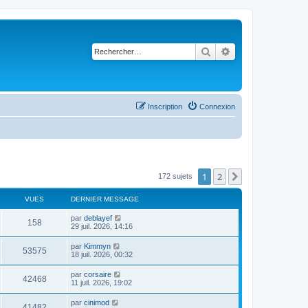
Rechercher
Recherche avancé
Inscription
Connexion
1
2
Suivant
172 sujets
VUES
DERNIER MESSAGE
par
deblayef
158
29 juil. 2026, 14:16
par
Kimmyn
53575
18 juil. 2026, 00:32
par
corsaire
42468
11 juil. 2026, 19:02
par
cinimod
41482