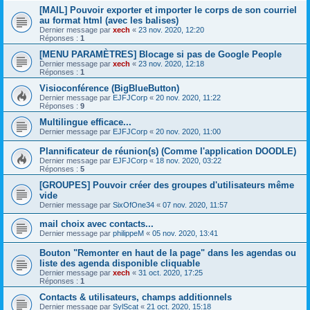
[MAIL] Pouvoir exporter et importer le corps de son courriel
au format html (avec les balises)
Dernier message par
xech
«
23 nov. 2020, 12:20
Réponses :
1
[MENU PARAMÈTRES] Blocage si pas de Google People
Dernier message par
xech
«
23 nov. 2020, 12:18
Réponses :
1
Visioconférence (BigBlueButton)
Dernier message par
EJFJCorp
«
20 nov. 2020, 11:22
Réponses :
9
Multilingue efficace...
Dernier message par
EJFJCorp
«
20 nov. 2020, 11:00
Plannificateur de réunion(s) (Comme l'application DOODLE)
Dernier message par
EJFJCorp
«
18 nov. 2020, 03:22
Réponses :
5
[GROUPES] Pouvoir créer des groupes d'utilisateurs même
vide
Dernier message par
SixOfOne34
«
07 nov. 2020, 11:57
mail choix avec contacts...
Dernier message par
philippeM
«
05 nov. 2020, 13:41
Bouton "Remonter en haut de la page" dans les agendas ou
liste des agenda disponible cliquable
Dernier message par
xech
«
31 oct. 2020, 17:25
Réponses :
1
Contacts & utilisateurs, champs additionnels
Dernier message par
SylScat
«
21 oct. 2020, 15:18