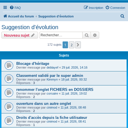
FAQ
Inscription
Connexion
R
Accueil du forum
Suggestion d'évolution
e
Suggestion d'évolution
c
Rechercher
Recherche avanc
Nouveau sujet
h
e
1
2
Suivant
172 sujets
r
Sujets
c
Blocage d'héritage
h
Dernier message par
deblayef
«
29 juil. 2026, 14:16
e
Classement validé par le super admin
r
Dernier message par
Kimmyn
«
18 juil. 2026, 00:32
Réponses :
3
renommer l'onglet FICHIERS en DOSSIERS
Dernier message par
corsaire
«
11 juil. 2026, 19:02
Réponses :
2
ouverture dans un autre onglet
Dernier message par
cinimod
«
11 juil. 2026, 08:48
Réponses :
2
Droits d'accès depuis la fiche utilisateur
Dernier message par
cinimod
«
11 juil. 2026, 08:41
Réponses :
1