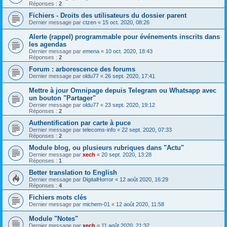
Réponses :
2
Fichiers - Droits des utilisateurs du dossier parent
Dernier message par
ctzen
«
15 oct. 2020, 08:26
Alerte (rappel) programmable pour événements inscrits dans
les agendas
Dernier message par
emena
«
10 oct. 2020, 18:43
Réponses :
2
Forum : arborescence des forums
Dernier message par
oldu77
«
26 sept. 2020, 17:41
Mettre à jour Omnipage depuis Telegram ou Whatsapp avec
un bouton "Partager"
Dernier message par
oldu77
«
23 sept. 2020, 19:12
Réponses :
2
Authentification par carte à puce
Dernier message par
telecoms-info
«
22 sept. 2020, 07:33
Réponses :
2
Module blog, ou plusieurs rubriques dans "Actu"
Dernier message par
xech
«
20 sept. 2020, 13:28
Réponses :
1
Better translation to English
Dernier message par
DigitalHorror
«
12 août 2020, 16:29
Réponses :
4
Fichiers mots clés
Dernier message par
michem-01
«
12 août 2020, 11:58
Module "Notes"
Dernier message par
xech
«
11 août 2020, 21:32