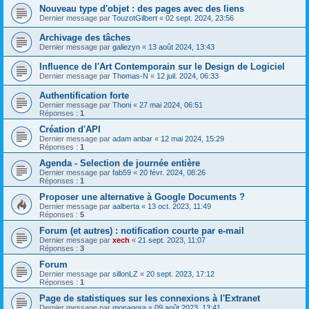
Nouveau type d'objet : des pages avec des liens
Dernier message par
TouzotGilbert
«
02 sept. 2024, 23:56
Archivage des tâches
Dernier message par
galiezyn
«
13 août 2024, 13:43
Influence de l'Art Contemporain sur le Design de Logiciel
Dernier message par
Thomas-N
«
12 juil. 2024, 06:33
Authentification forte
Dernier message par
Thoni
«
27 mai 2024, 06:51
Réponses :
1
Création d'API
Dernier message par
adam anbar
«
12 mai 2024, 15:29
Réponses :
1
Agenda - Selection de journée entière
Dernier message par
fab59
«
20 févr. 2024, 08:26
Réponses :
1
Proposer une alternative à Google Documents ?
Dernier message par
aalberta
«
13 oct. 2023, 11:49
Réponses :
5
Forum (et autres) : notification courte par e-mail
Dernier message par
xech
«
21 sept. 2023, 11:07
Réponses :
3
Forum
Dernier message par
sillonLZ
«
20 sept. 2023, 17:12
Réponses :
1
Page de statistiques sur les connexions à l'Extranet
Dernier message par
monagora
«
09 août 2023, 13:41