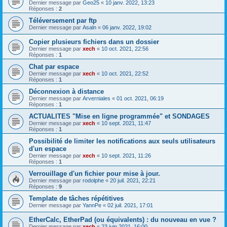
Dernier message par
Geo25
«
10 janv. 2022, 13:23
Réponses :
2
Téléversement par ftp
Dernier message par
Asaln
«
06 janv. 2022, 19:02
Copier plusieurs fichiers dans un dossier
Dernier message par
xech
«
10 oct. 2021, 22:56
Réponses :
1
Chat par espace
Dernier message par
xech
«
10 oct. 2021, 22:52
Réponses :
1
Déconnexion à distance
Dernier message par
Arverniales
«
01 oct. 2021, 06:19
Réponses :
1
ACTUALITES "Mise en ligne programmée" et SONDAGES
Dernier message par
xech
«
10 sept. 2021, 11:47
Réponses :
1
Possibilité de limiter les notifications aux seuls utilisateurs
d'un espace
Dernier message par
xech
«
10 sept. 2021, 11:26
Réponses :
1
Verrouillage d'un fichier pour mise à jour.
Dernier message par
rodolphe
«
20 juil. 2021, 22:21
Réponses :
9
Template de tâches répétitives
Dernier message par
YannPe
«
02 juil. 2021, 17:01
EtherCalc, EtherPad (ou équivalents) : du nouveau en vue ?
Dernier message par
xech
«
23 juin 2021, 16:00