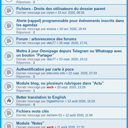
Réponses :
2
Fichiers - Droits des utilisateurs du dossier parent
Dernier message par
ctzen
«
15 oct. 2020, 08:26
Alerte (rappel) programmable pour événements inscrits dans
les agendas
Dernier message par
emena
«
10 oct. 2020, 18:43
Réponses :
2
Forum : arborescence des forums
Dernier message par
oldu77
«
26 sept. 2020, 17:41
Mettre à jour Omnipage depuis Telegram ou Whatsapp avec
un bouton "Partager"
Dernier message par
oldu77
«
23 sept. 2020, 19:12
Réponses :
2
Authentification par carte à puce
Dernier message par
telecoms-info
«
22 sept. 2020, 07:33
Réponses :
2
Module blog, ou plusieurs rubriques dans "Actu"
Dernier message par
xech
«
20 sept. 2020, 13:28
Réponses :
1
Better translation to English
Dernier message par
DigitalHorror
«
12 août 2020, 16:29
Réponses :
4
Fichiers mots clés
Dernier message par
michem-01
«
12 août 2020, 11:58
Module "Notes"
Dernier message par
xech
«
11 août 2020, 21:32