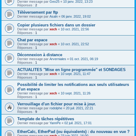
Dernier message par
Geo25
«
10 janv. 2022, 13:23
Réponses :
2
Téléversement par ftp
Dernier message par
Asaln
«
06 janv. 2022, 19:02
Copier plusieurs fichiers dans un dossier
Dernier message par
xech
«
10 oct. 2021, 22:56
Réponses :
1
Chat par espace
Dernier message par
xech
«
10 oct. 2021, 22:52
Réponses :
1
Déconnexion à distance
Dernier message par
Arverniales
«
01 oct. 2021, 06:19
Réponses :
1
ACTUALITES "Mise en ligne programmée" et SONDAGES
Dernier message par
xech
«
10 sept. 2021, 11:47
Réponses :
1
Possibilité de limiter les notifications aux seuls utilisateurs
d'un espace
Dernier message par
xech
«
10 sept. 2021, 11:26
Réponses :
1
Verrouillage d'un fichier pour mise à jour.
Dernier message par
rodolphe
«
20 juil. 2021, 22:21
Réponses :
9
Template de tâches répétitives
Dernier message par
YannPe
«
02 juil. 2021, 17:01
EtherCalc, EtherPad (ou équivalents) : du nouveau en vue ?
Dernier message par
xech
«
23 juin 2021, 16:00