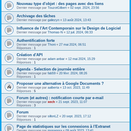
Nouveau type d'objet : des pages avec des liens
Dernier message par
TouzotGilbert
«
02 sept. 2024, 23:56
Archivage des tâches
Dernier message par
galiezyn
«
13 août 2024, 13:43
Influence de l'Art Contemporain sur le Design de Logiciel
Dernier message par
Thomas-N
«
12 juil. 2024, 06:33
Authentification forte
Dernier message par
Thoni
«
27 mai 2024, 06:51
Réponses :
1
Création d'API
Dernier message par
adam anbar
«
12 mai 2024, 15:29
Réponses :
1
Agenda - Selection de journée entière
Dernier message par
fab59
«
20 févr. 2024, 08:26
Réponses :
1
Proposer une alternative à Google Documents ?
Dernier message par
aalberta
«
13 oct. 2023, 11:49
Réponses :
5
Forum (et autres) : notification courte par e-mail
Dernier message par
xech
«
21 sept. 2023, 11:07
Réponses :
3
Forum
Dernier message par
sillonLZ
«
20 sept. 2023, 17:12
Réponses :
1
Page de statistiques sur les connexions à l'Extranet
Dernier message par
monagora
«
09 août 2023, 13:41