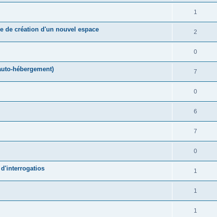
1
e de création d'un nouvel espace
2
0
(auto-hébergement)
7
0
6
7
0
d'interrogatios
1
1
1