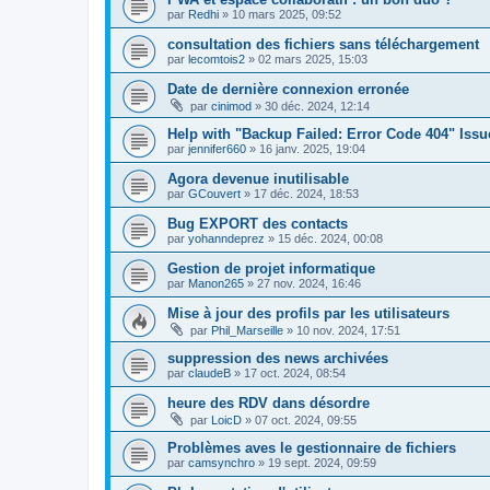
par
Redhi
»
10 mars 2025, 09:52
consultation des fichiers sans téléchargement
par
lecomtois2
»
02 mars 2025, 15:03
Date de dernière connexion erronée
par
cinimod
»
30 déc. 2024, 12:14
Help with "Backup Failed: Error Code 404" Issu
par
jennifer660
»
16 janv. 2025, 19:04
Agora devenue inutilisable
par
GCouvert
»
17 déc. 2024, 18:53
Bug EXPORT des contacts
par
yohanndeprez
»
15 déc. 2024, 00:08
Gestion de projet informatique
par
Manon265
»
27 nov. 2024, 16:46
Mise à jour des profils par les utilisateurs
par
Phil_Marseille
»
10 nov. 2024, 17:51
suppression des news archivées
par
claudeB
»
17 oct. 2024, 08:54
heure des RDV dans désordre
par
LoicD
»
07 oct. 2024, 09:55
Problèmes aves le gestionnaire de fichiers
par
camsynchro
»
19 sept. 2024, 09:59