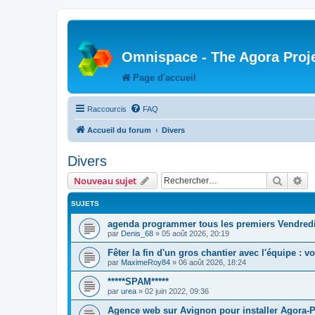
Omnispace - The Agora Proj
Page d'accueil
Raccourcis
FAQ
Accueil du forum
Divers
Divers
Recher
Re
Nouveau sujet
SUJETS
agenda programmer tous les premiers Vendred
par
Denis_68
»
05 août 2026, 20:19
Fêter la fin d'un gros chantier avec l'équipe : v
par
MaximeRoy84
»
06 août 2026, 18:24
*****SPAM*****
par
urea
»
02 juin 2022, 09:36
Agence web sur Avignon pour installer Agora-P