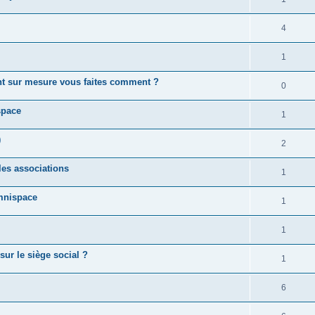
4
1
ent sur mesure vous faites comment ?
0
space
1
)
2
les associations
1
Omnispace
1
1
sur le siège social ?
1
6