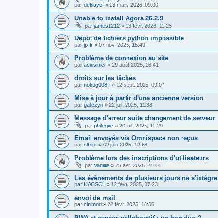
par
deblayef
»
13 mars 2026, 09:00
Unable to install Agora 26.2.9
par
james1212
»
13 févr. 2026, 11:25
Depot de fichiers python impossible
par
jp-fr
»
07 nov. 2025, 15:49
Problème de connexion au site
par
acuisinier
»
29 août 2025, 16:41
droits sur les tâches
par
nobug008fr
»
12 sept. 2025, 09:07
Mise à jour à partir d'une ancienne version
par
galiezyn
»
22 juil. 2025, 11:38
Message d'erreur suite changement de serveur
par
philegue
»
20 juil. 2025, 11:29
Email envoyés via Omnispace non reçus
par
clb-pr
»
02 juin 2025, 12:58
Problème lors des inscriptions d'utilisateurs
par
Vanillla
»
25 avr. 2025, 21:44
Les événements de plusieurs jours ne s'intégre
par
UACSCL
»
12 févr. 2025, 07:23
envoi de mail
par
cinimod
»
22 févr. 2025, 18:35
PWA et espace collaboratif : un bon duo ?