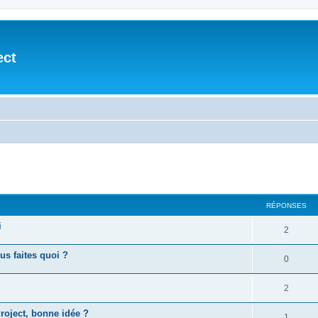
ect
cher
cherche avancée
RÉPONSES
i
2
ous faites quoi ?
0
2
roject, bonne idée ?
1