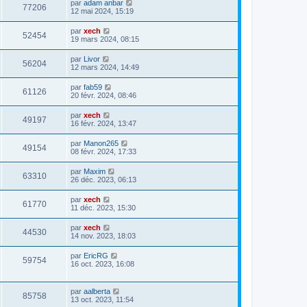
par
adam anbar
77206
12 mai 2024, 15:19
par
xech
52454
19 mars 2024, 08:15
par
Livor
56204
12 mars 2024, 14:49
par
fab59
61126
20 févr. 2024, 08:46
par
xech
49197
16 févr. 2024, 13:47
par
Manon265
49154
08 févr. 2024, 17:33
par
Maxim
63310
26 déc. 2023, 06:13
par
xech
61770
11 déc. 2023, 15:30
par
xech
44530
14 nov. 2023, 18:03
par
EricRG
59754
16 oct. 2023, 16:08
par
aalberta
85758
13 oct. 2023, 11:54