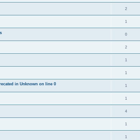
2
1
es
0
2
1
1
precated in Unknown on line 0
1
1
4
1
1