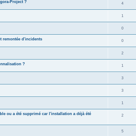
gora-Project ?
4
1
0
t remontée d'incidents
0
2
onnalisation ?
1
3
3
1
ble ou a été supprimé car l'installation a déjà été
2
5