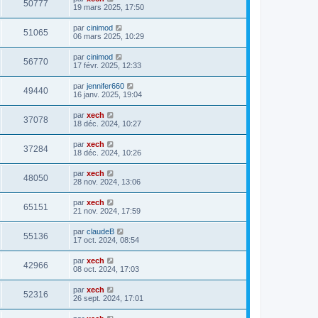
50777
19 mars 2025, 17:50
par
cinimod
51065
06 mars 2025, 10:29
par
cinimod
56770
17 févr. 2025, 12:33
par
jennifer660
49440
16 janv. 2025, 19:04
par
xech
37078
18 déc. 2024, 10:27
par
xech
37284
18 déc. 2024, 10:26
par
xech
48050
28 nov. 2024, 13:06
par
xech
65151
21 nov. 2024, 17:59
par
claudeB
55136
17 oct. 2024, 08:54
par
xech
42966
08 oct. 2024, 17:03
par
xech
52316
26 sept. 2024, 17:01