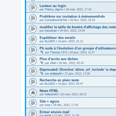
Lenteur au login
par
Thierry_Agora
»
28 sept. 2022, 17:24
Problème sur invitation à événement/rdv
par
Conseilnum16700
»
06 févr. 2023, 15:23
modifier la taille de fenetre d'affichage des not
par
mavaman
»
04 févr. 2023, 14:04
Expéditeur des emails
par
ALLEES
»
16 janv. 2023, 21:12
Pb suite à l'évolution d'un groupe d'utilisateurs
par
Thomas CFS
»
04 janv. 2023, 11:37
Plus d'accès aux tâches
par
Jihel
»
30 déc. 2022, 00:15
Deprecated: Directive 'allow_url_include' is de
par
philippeM
»
27 janv. 2023, 17:08
Recherche en plein texte
par
ALLEES
»
19 janv. 2023, 00:47
News HTML
par
Yulteam93
»
29 mars 2021, 09:21
Site + agora
par
urea
»
28 déc. 2022, 17:30
Erreur envois mail
par
benjit
»
12 déc. 2022, 21:34