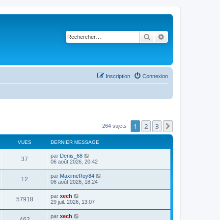
Rechercher
Recherche avancé
Inscription
Connexion
1
2
3
Suivant
264 sujets
VUES
DERNIER MESSAGE
par
Denis_68
37
06 août 2026, 20:42
par
MaximeRoy84
12
06 août 2026, 18:24
par
xech
57918
29 juil. 2026, 13:07
par
xech
462