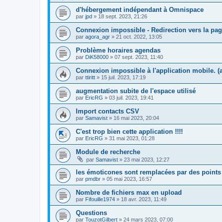
d'hébergement indépendant à Omnispace
par
jpd
»
18 sept. 2023, 21:26
Connexion impossible - Redirection vers la pag
par
agora_agr
»
21 oct. 2022, 13:05
Problème horaires agendas
par
DiK58000
»
07 sept. 2023, 11:40
Connexion impossible à l'application mobile. 
par
ttiritt
»
15 juil. 2023, 17:19
augmentation subite de l'espace utilisé
par
EricRG
»
03 juil. 2023, 19:41
Import contacts CSV
par
Samavist
»
16 mai 2023, 20:04
C'est trop bien cette application !!!!
par
EricRG
»
31 mai 2023, 01:28
Module de recherche
par
Samavist
»
23 mai 2023, 12:27
les émoticones sont remplacées par des points 
par
pmdbr
»
05 mai 2023, 16:57
Nombre de fichiers max en upload
par
Fifouille1974
»
18 avr. 2023, 11:49
Questions
par
TouzotGilbert
»
24 mars 2023, 07:00