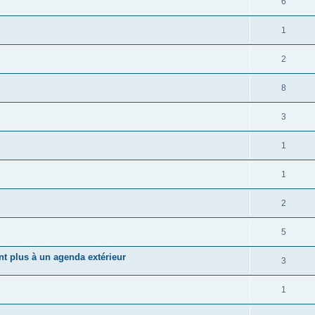
6
1
2
8
3
1
1
2
5
nt plus à un agenda extérieur
3
1