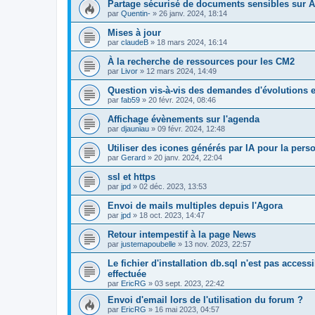
Partage sécurisé de documents sensibles sur A
par
Quentin-
»
26 janv. 2024, 18:14
Mises à jour
par
claudeB
»
18 mars 2024, 16:14
À la recherche de ressources pour les CM2
par
Livor
»
12 mars 2024, 14:49
Question vis-à-vis des demandes d'évolutions e
par
fab59
»
20 févr. 2024, 08:46
Affichage évènements sur l'agenda
par
djauniau
»
09 févr. 2024, 12:48
Utiliser des icones générés par IA pour la pers
par
Gerard
»
20 janv. 2024, 22:04
ssl et https
par
jpd
»
02 déc. 2023, 13:53
Envoi de mails multiples depuis l'Agora
par
jpd
»
18 oct. 2023, 14:47
Retour intempestif à la page News
par
justemapoubelle
»
13 nov. 2023, 22:57
Le fichier d'installation db.sql n'est pas accessi
effectuée
par
EricRG
»
03 sept. 2023, 22:42
Envoi d'email lors de l'utilisation du forum ?
par
EricRG
»
16 mai 2023, 04:57