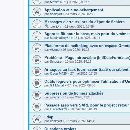
par
Maxim
»
09 juil. 2026, 08:37
Application et auto-hébergement
par
deblayef
»
23 mars 2026, 16:58
Messages d'erreurs lors du dépot de fichiers
par
jp-fr
»
19 sept. 2025, 18:39
Agora suffit pour la base, mais pour du vraim
par
MaximeRoy84
»
28 juin 2026, 18:21
Plateforme de netlinking avec un espace Omni
par
Alynne
»
05 juin 2026, 10:17
Problème - Page introuvable (IntlDateFormatter
par
Smosse
»
10 juin 2026, 14:15
Arnaques au faux fournisseur SaaS qui ciblent 
par
OscarM429
»
27 mai 2026, 17:39
Outils logiciels pour optimiser l'utilisation d'
par
Gill Martel
»
07 févr. 2026, 06:35
Suppression de fichiers attachés
par
galiezyn
»
19 mai 2026, 11:28
Passage asso vers SARL pour le projet : retour 
par
OscarM429
»
18 mai 2026, 01:19
Ldap
par
deblayef
»
17 mars 2026, 14:14
Questions projets