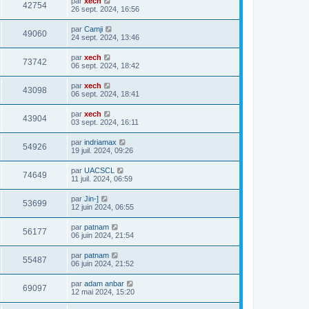
par
xech
42754
26 sept. 2024, 16:56
par
Camji
49060
24 sept. 2024, 13:46
par
xech
73742
06 sept. 2024, 18:42
par
xech
43098
06 sept. 2024, 18:41
par
xech
43904
03 sept. 2024, 16:11
par
indriamax
54926
19 juil. 2024, 09:26
par
UACSCL
74649
11 juil. 2024, 06:59
par
Jin-]
53699
12 juin 2024, 06:55
par
patnam
56177
06 juin 2024, 21:54
par
patnam
55487
06 juin 2024, 21:52
par
adam anbar
69097
12 mai 2024, 15:20