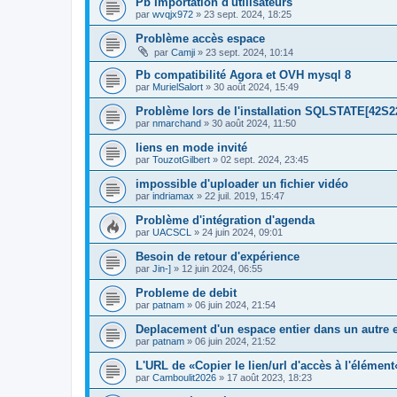
Pb Importation d'utilisateurs
par
wvqjx972
»
23 sept. 2024, 18:25
Problème accès espace
par
Camji
»
23 sept. 2024, 10:14
Pb compatibilité Agora et OVH mysql 8
par
MurielSalort
»
30 août 2024, 15:49
Problème lors de l'installation SQLSTATE[42S2
par
nmarchand
»
30 août 2024, 11:50
liens en mode invité
par
TouzotGilbert
»
02 sept. 2024, 23:45
impossible d'uploader un fichier vidéo
par
indriamax
»
22 juil. 2019, 15:47
Problème d'intégration d'agenda
par
UACSCL
»
24 juin 2024, 09:01
Besoin de retour d'expérience
par
Jin-]
»
12 juin 2024, 06:55
Probleme de debit
par
patnam
»
06 juin 2024, 21:54
Deplacement d'un espace entier dans un autre
par
patnam
»
06 juin 2024, 21:52
L'URL de «Copier le lien/url d'accès à l'élément
par
Camboulit2026
»
17 août 2023, 18:23