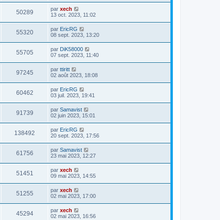
par
xech
50289
13 oct. 2023, 11:02
par
EricRG
55320
08 sept. 2023, 13:20
par
DiK58000
55705
07 sept. 2023, 11:40
par
ttiritt
97245
02 août 2023, 18:08
par
EricRG
60462
03 juil. 2023, 19:41
par
Samavist
91739
02 juin 2023, 15:01
par
EricRG
138492
20 sept. 2023, 17:56
par
Samavist
61756
23 mai 2023, 12:27
par
xech
51451
09 mai 2023, 14:55
par
xech
51255
02 mai 2023, 17:00
par
xech
45294
02 mai 2023, 16:56