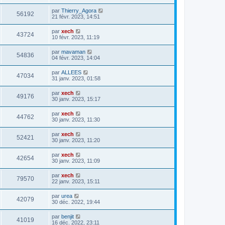
par
Thierry_Agora
56192
21 févr. 2023, 14:51
par
xech
43724
10 févr. 2023, 11:19
par
mavaman
54836
04 févr. 2023, 14:04
par
ALLEES
47034
31 janv. 2023, 01:58
par
xech
49176
30 janv. 2023, 15:17
par
xech
44762
30 janv. 2023, 11:30
par
xech
52421
30 janv. 2023, 11:20
par
xech
42654
30 janv. 2023, 11:09
par
xech
79570
22 janv. 2023, 15:11
par
urea
42079
30 déc. 2022, 19:44
par
benjit
41019
16 déc. 2022, 23:11