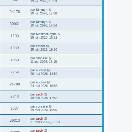
13 juil. 2026, 13:53
par
Kimmyn
24178
10 juil. 2026, 17:58
par
Kimmyn
30031
10 juil. 2026, 17:54
par
MaximeRoy84
1193
28 juin 2026, 18:21
par
esther
1839
25 juin 2026, 19:50
par
Smosse
1969
11 juin 2026, 18:18
par
audrey
2254
28 mai 2026, 14:52
par
audrey
24780
24 mai 2026, 16:56
par
xech
2840
19 mai 2026, 17:58
par
corsaire
2637
19 mai 2026, 15:07
par
xech
29313
31 mars 2026, 18:23
par
xech