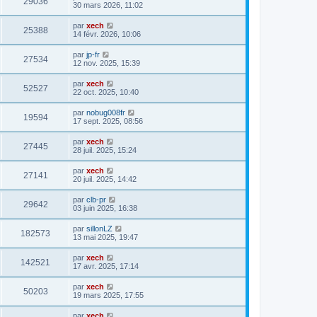
29036
30 mars 2026, 11:02
par
xech
25388
14 févr. 2026, 10:06
par
jp-fr
27534
12 nov. 2025, 15:39
par
xech
52527
22 oct. 2025, 10:40
par
nobug008fr
19594
17 sept. 2025, 08:56
par
xech
27445
28 juil. 2025, 15:24
par
xech
27141
20 juil. 2025, 14:42
par
clb-pr
29642
03 juin 2025, 16:38
par
sillonLZ
182573
13 mai 2025, 19:47
par
xech
142521
17 avr. 2025, 17:14
par
xech
50203
19 mars 2025, 17:55
par
xech