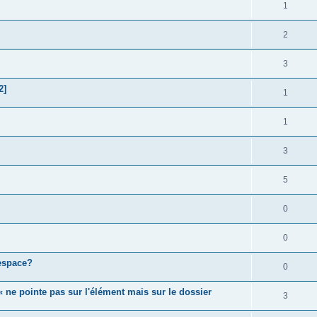
1
2
3
2]
1
1
3
5
0
0
 espace?
0
« ne pointe pas sur l'élément mais sur le dossier
3