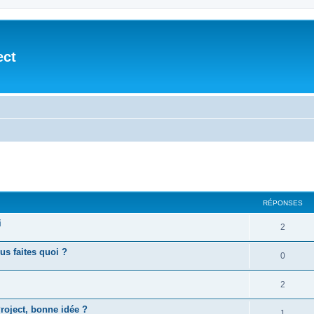
ect
cher
cherche avancée
RÉPONSES
i
2
ous faites quoi ?
0
2
roject, bonne idée ?
1