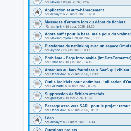
par
Maxim
»
09 juil. 2026, 08:37
Application et auto-hébergement
par
deblayef
»
23 mars 2026, 16:58
Messages d'erreurs lors du dépot de fichiers
par
jp-fr
»
19 sept. 2025, 18:39
Agora suffit pour la base, mais pour du vraim
par
MaximeRoy84
»
28 juin 2026, 18:21
Plateforme de netlinking avec un espace Omni
par
Alynne
»
05 juin 2026, 10:17
Problème - Page introuvable (IntlDateFormatter
par
Smosse
»
10 juin 2026, 14:15
Arnaques au faux fournisseur SaaS qui ciblent 
par
OscarM429
»
27 mai 2026, 17:39
Outils logiciels pour optimiser l'utilisation d'
par
Gill Martel
»
07 févr. 2026, 06:35
Suppression de fichiers attachés
par
galiezyn
»
19 mai 2026, 11:28
Passage asso vers SARL pour le projet : retour 
par
OscarM429
»
18 mai 2026, 01:19
Ldap
par
deblayef
»
17 mars 2026, 14:14
Questions projets