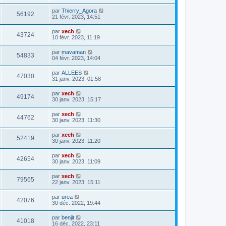
par
Thierry_Agora
56192
21 févr. 2023, 14:51
par
xech
43724
10 févr. 2023, 11:19
par
mavaman
54833
04 févr. 2023, 14:04
par
ALLEES
47030
31 janv. 2023, 01:58
par
xech
49174
30 janv. 2023, 15:17
par
xech
44762
30 janv. 2023, 11:30
par
xech
52419
30 janv. 2023, 11:20
par
xech
42654
30 janv. 2023, 11:09
par
xech
79565
22 janv. 2023, 15:11
par
urea
42076
30 déc. 2022, 19:44
par
benjit
41018
16 déc. 2022, 23:11