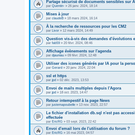
Partage sécurisé de documents sensibles sur A
par
Quentin-
»
26 janv. 2024, 18:14
Mises à jour
par
claudeB
»
18 mars 2024, 16:14
À la recherche de ressources pour les CM2
par
Livor
»
12 mars 2024, 14:49
Question vis-à-vis des demandes d'évolutions e
par
fab59
»
20 févr. 2024, 08:46
Affichage évènements sur l'agenda
par
djauniau
»
09 févr. 2024, 12:48
Utiliser des icones générés par IA pour la pers
par
Gerard
»
20 janv. 2024, 22:04
ssl et https
par
jpd
»
02 déc. 2023, 13:53
Envoi de mails multiples depuis l'Agora
par
jpd
»
18 oct. 2023, 14:47
Retour intempestif à la page News
par
justemapoubelle
»
13 nov. 2023, 22:57
Le fichier d'installation db.sql n'est pas accessi
effectuée
par
EricRG
»
03 sept. 2023, 22:42
Envoi d'email lors de l'utilisation du forum ?
par
EricRG
»
16 mai 2023, 04:57