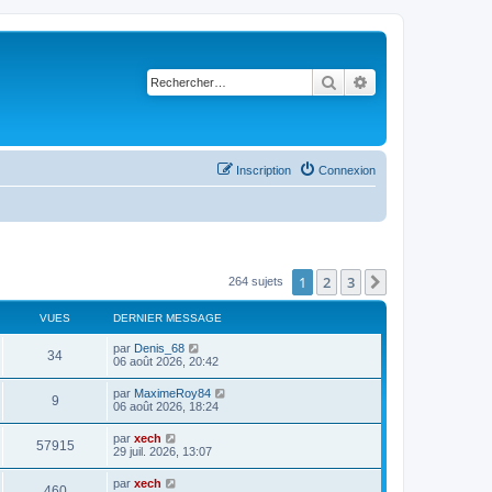
Rechercher
Recherche avancé
Inscription
Connexion
1
2
3
Suivant
264 sujets
VUES
DERNIER MESSAGE
par
Denis_68
34
06 août 2026, 20:42
par
MaximeRoy84
9
06 août 2026, 18:24
par
xech
57915
29 juil. 2026, 13:07
par
xech
460