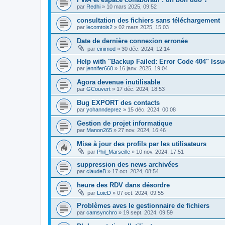
par
Redhi
»
10 mars 2025, 09:52
consultation des fichiers sans téléchargement
par
lecomtois2
»
02 mars 2025, 15:03
Date de dernière connexion erronée
par
cinimod
»
30 déc. 2024, 12:14
Help with "Backup Failed: Error Code 404" Issu
par
jennifer660
»
16 janv. 2025, 19:04
Agora devenue inutilisable
par
GCouvert
»
17 déc. 2024, 18:53
Bug EXPORT des contacts
par
yohanndeprez
»
15 déc. 2024, 00:08
Gestion de projet informatique
par
Manon265
»
27 nov. 2024, 16:46
Mise à jour des profils par les utilisateurs
par
Phil_Marseille
»
10 nov. 2024, 17:51
suppression des news archivées
par
claudeB
»
17 oct. 2024, 08:54
heure des RDV dans désordre
par
LoicD
»
07 oct. 2024, 09:55
Problèmes aves le gestionnaire de fichiers
par
camsynchro
»
19 sept. 2024, 09:59