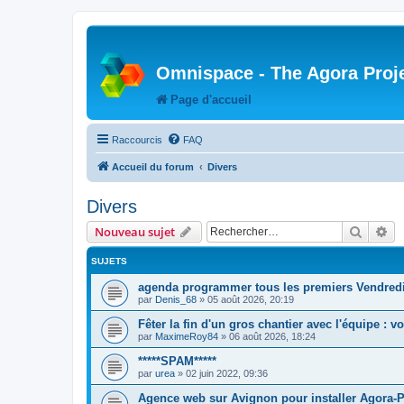
Omnispace - The Agora Proj
Page d'accueil
Raccourcis
FAQ
Accueil du forum
Divers
Divers
Recher
Re
Nouveau sujet
SUJETS
agenda programmer tous les premiers Vendred
par
Denis_68
»
05 août 2026, 20:19
Fêter la fin d'un gros chantier avec l'équipe : v
par
MaximeRoy84
»
06 août 2026, 18:24
*****SPAM*****
par
urea
»
02 juin 2022, 09:36
Agence web sur Avignon pour installer Agora-P