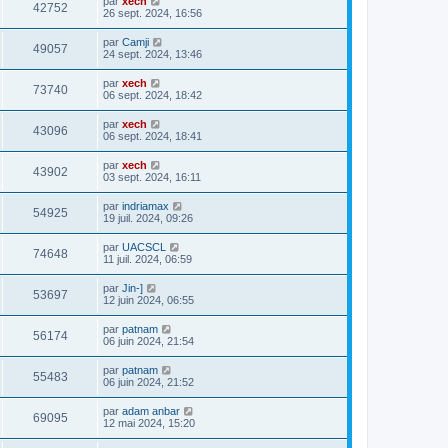
par
xech
42752
26 sept. 2024, 16:56
par
Camji
49057
24 sept. 2024, 13:46
par
xech
73740
06 sept. 2024, 18:42
par
xech
43096
06 sept. 2024, 18:41
par
xech
43902
03 sept. 2024, 16:11
par
indriamax
54925
19 juil. 2024, 09:26
par
UACSCL
74648
11 juil. 2024, 06:59
par
Jin-]
53697
12 juin 2024, 06:55
par
patnam
56174
06 juin 2024, 21:54
par
patnam
55483
06 juin 2024, 21:52
par
adam anbar
69095
12 mai 2024, 15:20