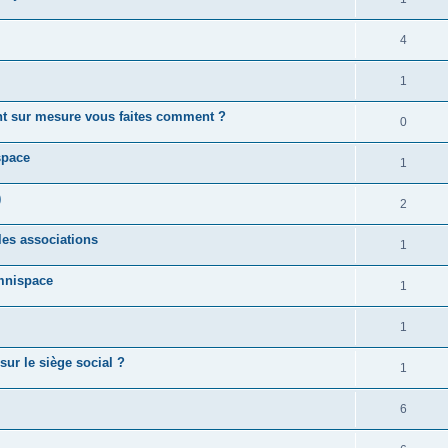
4
1
ent sur mesure vous faites comment ?
0
space
1
)
2
les associations
1
Omnispace
1
1
sur le siège social ?
1
6