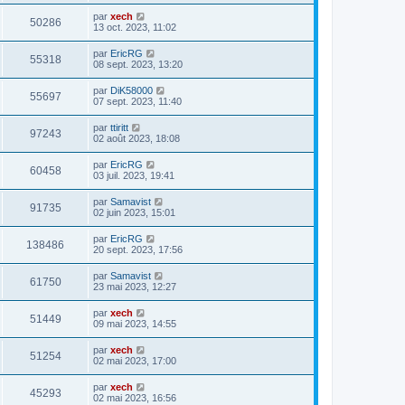
par
xech
50286
13 oct. 2023, 11:02
par
EricRG
55318
08 sept. 2023, 13:20
par
DiK58000
55697
07 sept. 2023, 11:40
par
ttiritt
97243
02 août 2023, 18:08
par
EricRG
60458
03 juil. 2023, 19:41
par
Samavist
91735
02 juin 2023, 15:01
par
EricRG
138486
20 sept. 2023, 17:56
par
Samavist
61750
23 mai 2023, 12:27
par
xech
51449
09 mai 2023, 14:55
par
xech
51254
02 mai 2023, 17:00
par
xech
45293
02 mai 2023, 16:56