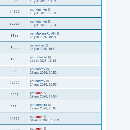
13 juil. 2026, 13:53
par
Kimmyn
24176
10 juil. 2026, 17:58
par
Kimmyn
30027
10 juil. 2026, 17:54
par
MaximeRoy84
1192
28 juin 2026, 18:21
par
esther
1835
25 juin 2026, 19:50
par
Smosse
1968
11 juin 2026, 18:18
par
audrey
2250
28 mai 2026, 14:52
par
audrey
24777
24 mai 2026, 16:56
par
xech
2837
19 mai 2026, 17:58
par
corsaire
2634
19 mai 2026, 15:07
par
xech
29311
31 mars 2026, 18:23
par
xech