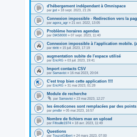
d'hébergement indépendant à Omnispace
par
jpd
»
18 sept. 2023, 21:26
Connexion impossible - Redirection vers la pag
par
agora_agr
»
21 oct. 2022, 13:05
Problème horaires agendas
par
DiK58000
»
07 sept. 2023, 11:40
Connexion impossible à l'application mobile. 
par
ttiritt
»
15 juil. 2023, 17:19
augmentation subite de l'espace utilisé
par
EricRG
»
03 juil. 2023, 19:41
Import contacts CSV
par
Samavist
»
16 mai 2023, 20:04
C'est trop bien cette application !!!!
par
EricRG
»
31 mai 2023, 01:28
Module de recherche
par
Samavist
»
23 mai 2023, 12:27
les émoticones sont remplacées par des points 
par
pmdbr
»
05 mai 2023, 16:57
Nombre de fichiers max en upload
par
Fifouille1974
»
18 avr. 2023, 11:49
Questions
par
TouzotGilbert
»
24 mars 2023, 07:00