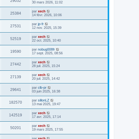
29032
30 mars 2026, 11:02
par
xech
25384
14 févr. 2026, 10:06
par
jp-fr
27531
12 nov. 2025, 15:39
par
xech
52519
22 oct. 2025, 10:40
par
nobug008fr
19590
17 sept. 2025, 08:56
par
xech
27442
28 juil. 2025, 15:24
par
xech
27139
20 juil. 2025, 14:42
par
clb-pr
29641
03 juin 2025, 16:38
par
sillonLZ
182570
13 mai 2025, 19:47
par
xech
142519
17 avr. 2025, 17:14
par
xech
50201
19 mars 2025, 17:55
par
xech