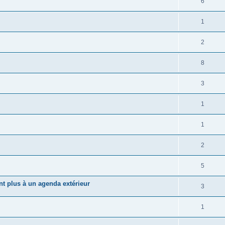
6
1
2
8
3
1
1
2
5
nt plus à un agenda extérieur
3
1