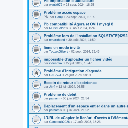
Pb Importation d'utilisateurs
par
wvqjx972
»
23 sept. 2024, 18:25
Problème accès espace
par
Camji
»
23 sept. 2024, 10:14
Pb compatibilité Agora et OVH mysql 8
par
MurielSalort
»
30 août 2024, 15:49
Problème lors de l'installation SQLSTATE[42S2
par
nmarchand
»
30 août 2024, 11:50
liens en mode invité
par
TouzotGilbert
»
02 sept. 2024, 23:45
impossible d'uploader un fichier vidéo
par
indriamax
»
22 juil. 2019, 15:47
Problème d'intégration d'agenda
par
UACSCL
»
24 juin 2024, 09:01
Besoin de retour d'expérience
par
Jin-]
»
12 juin 2024, 06:55
Probleme de debit
par
patnam
»
06 juin 2024, 21:54
Deplacement d'un espace entier dans un autre
par
patnam
»
06 juin 2024, 21:52
L'URL de «Copier le lien/url d'accès à l'élément
par
Camboulit2026
»
17 août 2023, 18:23