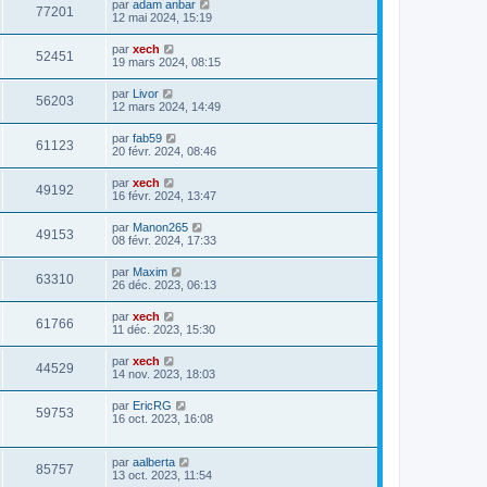
par
adam anbar
77201
12 mai 2024, 15:19
par
xech
52451
19 mars 2024, 08:15
par
Livor
56203
12 mars 2024, 14:49
par
fab59
61123
20 févr. 2024, 08:46
par
xech
49192
16 févr. 2024, 13:47
par
Manon265
49153
08 févr. 2024, 17:33
par
Maxim
63310
26 déc. 2023, 06:13
par
xech
61766
11 déc. 2023, 15:30
par
xech
44529
14 nov. 2023, 18:03
par
EricRG
59753
16 oct. 2023, 16:08
par
aalberta
85757
13 oct. 2023, 11:54