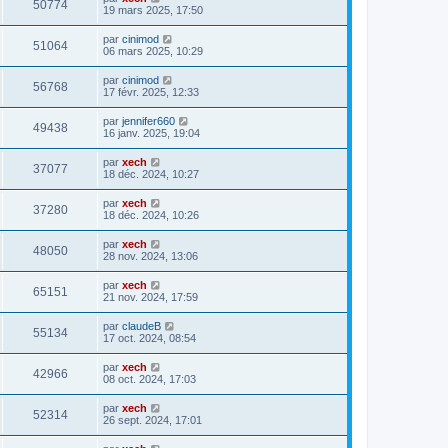
50774
19 mars 2025, 17:50
par
cinimod
51064
06 mars 2025, 10:29
par
cinimod
56768
17 févr. 2025, 12:33
par
jennifer660
49438
16 janv. 2025, 19:04
par
xech
37077
18 déc. 2024, 10:27
par
xech
37280
18 déc. 2024, 10:26
par
xech
48050
28 nov. 2024, 13:06
par
xech
65151
21 nov. 2024, 17:59
par
claudeB
55134
17 oct. 2024, 08:54
par
xech
42966
08 oct. 2024, 17:03
par
xech
52314
26 sept. 2024, 17:01