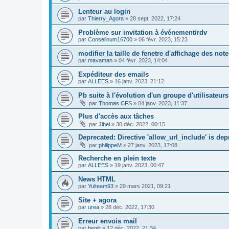
Lenteur au login
par
Thierry_Agora
»
28 sept. 2022, 17:24
Problème sur invitation à événement/rdv
par
Conseilnum16700
»
06 févr. 2023, 15:23
modifier la taille de fenetre d'affichage des not
par
mavaman
»
04 févr. 2023, 14:04
Expéditeur des emails
par
ALLEES
»
16 janv. 2023, 21:12
Pb suite à l'évolution d'un groupe d'utilisateurs
par
Thomas CFS
»
04 janv. 2023, 11:37
Plus d'accès aux tâches
par
Jihel
»
30 déc. 2022, 00:15
Deprecated: Directive 'allow_url_include' is de
par
philippeM
»
27 janv. 2023, 17:08
Recherche en plein texte
par
ALLEES
»
19 janv. 2023, 00:47
News HTML
par
Yulteam93
»
29 mars 2021, 09:21
Site + agora
par
urea
»
28 déc. 2022, 17:30
Erreur envois mail
par
benjit
»
12 déc. 2022, 21:34