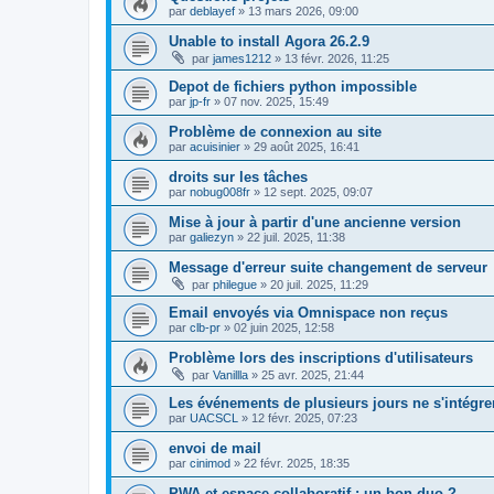
par
deblayef
»
13 mars 2026, 09:00
Unable to install Agora 26.2.9
par
james1212
»
13 févr. 2026, 11:25
Depot de fichiers python impossible
par
jp-fr
»
07 nov. 2025, 15:49
Problème de connexion au site
par
acuisinier
»
29 août 2025, 16:41
droits sur les tâches
par
nobug008fr
»
12 sept. 2025, 09:07
Mise à jour à partir d'une ancienne version
par
galiezyn
»
22 juil. 2025, 11:38
Message d'erreur suite changement de serveur
par
philegue
»
20 juil. 2025, 11:29
Email envoyés via Omnispace non reçus
par
clb-pr
»
02 juin 2025, 12:58
Problème lors des inscriptions d'utilisateurs
par
Vanillla
»
25 avr. 2025, 21:44
Les événements de plusieurs jours ne s'intégre
par
UACSCL
»
12 févr. 2025, 07:23
envoi de mail
par
cinimod
»
22 févr. 2025, 18:35
PWA et espace collaboratif : un bon duo ?