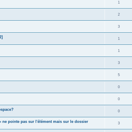
1
2
3
2]
1
1
3
5
0
0
 espace?
0
« ne pointe pas sur l'élément mais sur le dossier
3