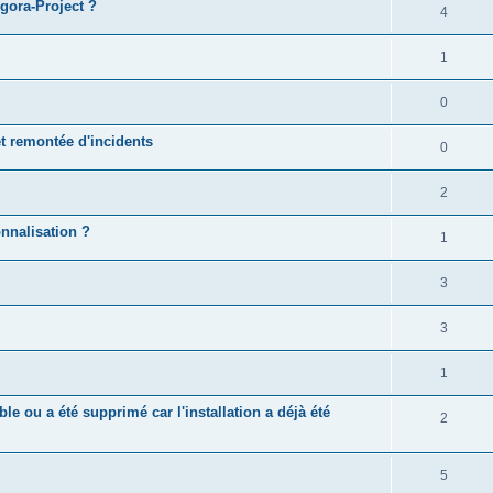
gora-Project ?
4
1
0
t remontée d'incidents
0
2
onnalisation ?
1
3
3
1
ble ou a été supprimé car l'installation a déjà été
2
5