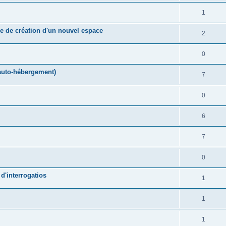
1
e de création d'un nouvel espace
2
0
(auto-hébergement)
7
0
6
7
0
d'interrogatios
1
1
1