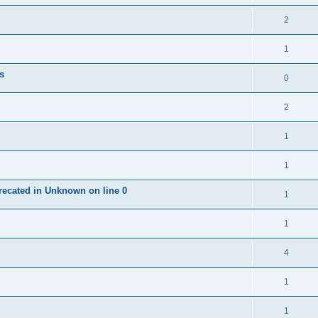
2
1
es
0
2
1
1
precated in Unknown on line 0
1
1
4
1
1