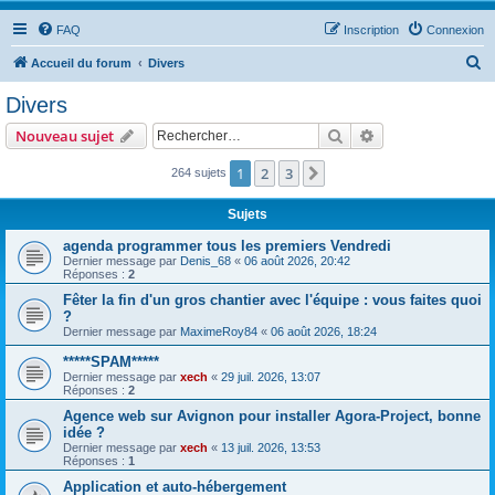
FAQ
Inscription
Connexion
R
Accueil du forum
Divers
e
Divers
c
Rechercher
Recherche avanc
Nouveau sujet
h
e
1
2
3
Suivant
264 sujets
r
Sujets
c
agenda programmer tous les premiers Vendredi
h
Dernier message par
Denis_68
«
06 août 2026, 20:42
Réponses :
2
e
Fêter la fin d'un gros chantier avec l'équipe : vous faites quoi
r
?
Dernier message par
MaximeRoy84
«
06 août 2026, 18:24
*****SPAM*****
Dernier message par
xech
«
29 juil. 2026, 13:07
Réponses :
2
Agence web sur Avignon pour installer Agora-Project, bonne
idée ?
Dernier message par
xech
«
13 juil. 2026, 13:53
Réponses :
1
Application et auto-hébergement