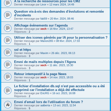
À la recherche de ressources pour les CM2
Dernier message par
Livor
«
12 mars 2024, 14:49
Question vis-à-vis des demandes d'évolutions et remontée
d'incidents
Dernier message par
fab59
«
20 févr. 2024, 08:46
Affichage évènements sur l'agenda
Dernier message par
xech
«
16 févr. 2024, 13:47
Réponses :
2
Utiliser des icones générés par IA pour la personnalisation ?
Dernier message par
Manon265
«
08 févr. 2024, 17:33
Réponses :
1
ssl et https
Dernier message par
Maxim
«
26 déc. 2023, 06:13
Réponses :
3
Envoi de mails multiples depuis l'Agora
Dernier message par
xech
«
11 déc. 2023, 15:30
Réponses :
3
Retour intempestif à la page News
Dernier message par
xech
«
14 nov. 2023, 18:03
Réponses :
1
Le fichier d'installation db.sql n'est pas accessible ou a été
supprimé car l'installation a déjà été effectuée
Dernier message par
EricRG
«
16 oct. 2023, 16:08
Réponses :
2
Envoi d'email lors de l'utilisation du forum ?
Dernier message par
aalberta
«
13 oct. 2023, 11:54
Réponses :
5