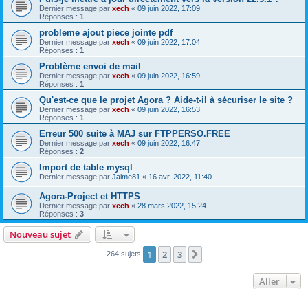
Dernier message par
xech
«
09 juin 2022, 17:09
Réponses :
1
probleme ajout piece jointe pdf
Dernier message par
xech
«
09 juin 2022, 17:04
Réponses :
1
Problème envoi de mail
Dernier message par
xech
«
09 juin 2022, 16:59
Réponses :
1
Qu'est-ce que le projet Agora ? Aide-t-il à sécuriser le site ?
Dernier message par
xech
«
09 juin 2022, 16:53
Réponses :
1
Erreur 500 suite à MAJ sur FTPPERSO.FREE
Dernier message par
xech
«
09 juin 2022, 16:47
Réponses :
2
Import de table mysql
Dernier message par
Jaime81
«
16 avr. 2022, 11:40
Agora-Project et HTTPS
Dernier message par
xech
«
28 mars 2022, 15:24
Réponses :
3
Nouveau sujet
1
2
3
Suivant
264 sujets
Aller