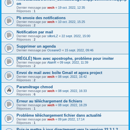
on
Dernier message par
xech
«
19 oct. 2022, 12:35
Réponses :
1
Pb envoie des notifications
Dernier message par
xech
«
10 oct. 2022, 15:25
Réponses :
2
Notification par mail
Dernier message par
sillonLZ
«
22 sept. 2022, 15:00
Réponses :
2
Supprimer un agenda
Dernier message par
OceaneO
«
15 sept. 2022, 09:46
[RÉGLÉ] Nom avec apostrophe, problème pour inviter
Dernier message par
AlainR
«
09 sept. 2022, 11:39
Réponses :
2
Envoi de mail avec boîte Gmail et agora project
Dernier message par
xech
«
08 sept. 2022, 16:42
Réponses :
2
Paramétrage chmod
Dernier message par
xech
«
08 sept. 2022, 16:33
Réponses :
6
Erreur au téléchargement de fichiers
Dernier message par
xech
«
08 sept. 2022, 16:29
Réponses :
1
Problème téléchargement fichier dans actualité
Dernier message par
xech
«
09 juin 2022, 17:14
Réponses :
1
Puis-je mettre à jour directement vers la version 22.3.1 ?