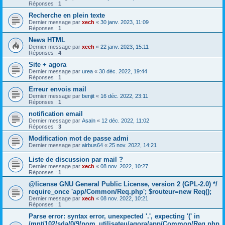
Réponses :
1
Recherche en plein texte
Dernier message par
xech
«
30 janv. 2023, 11:09
Réponses :
1
News HTML
Dernier message par
xech
«
22 janv. 2023, 15:11
Réponses :
4
Site + agora
Dernier message par
urea
«
30 déc. 2022, 19:44
Réponses :
1
Erreur envois mail
Dernier message par
benjit
«
16 déc. 2022, 23:11
Réponses :
1
notification email
Dernier message par
Asaln
«
12 déc. 2022, 11:02
Réponses :
3
Modification mot de passe admi
Dernier message par
airbus64
«
25 nov. 2022, 14:21
Liste de discussion par mail ?
Dernier message par
xech
«
08 nov. 2022, 10:27
Réponses :
1
@license GNU General Public License, version 2 (GPL-2.0) */
require_once 'app/Common/Req.php'; $routeur=new Req();
Dernier message par
xech
«
08 nov. 2022, 10:21
Réponses :
1
Parse error: syntax error, unexpected '.', expecting '(' in
/mnt/102/sda/0/9/nom_utilisateu/agora/app/Common/Req.php