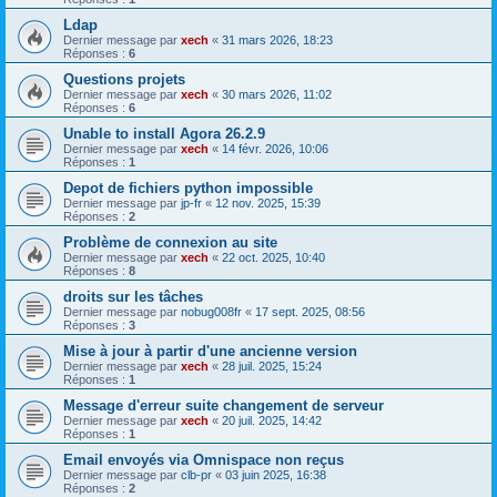
Ldap
Dernier message par
xech
«
31 mars 2026, 18:23
Réponses :
6
Questions projets
Dernier message par
xech
«
30 mars 2026, 11:02
Réponses :
6
Unable to install Agora 26.2.9
Dernier message par
xech
«
14 févr. 2026, 10:06
Réponses :
1
Depot de fichiers python impossible
Dernier message par
jp-fr
«
12 nov. 2025, 15:39
Réponses :
2
Problème de connexion au site
Dernier message par
xech
«
22 oct. 2025, 10:40
Réponses :
8
droits sur les tâches
Dernier message par
nobug008fr
«
17 sept. 2025, 08:56
Réponses :
3
Mise à jour à partir d'une ancienne version
Dernier message par
xech
«
28 juil. 2025, 15:24
Réponses :
1
Message d'erreur suite changement de serveur
Dernier message par
xech
«
20 juil. 2025, 14:42
Réponses :
1
Email envoyés via Omnispace non reçus
Dernier message par
clb-pr
«
03 juin 2025, 16:38
Réponses :
2