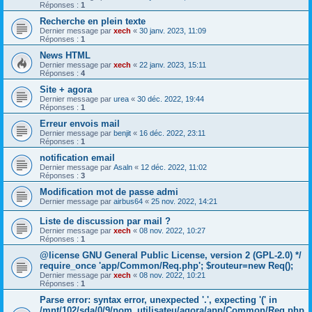
Réponses :
1
Recherche en plein texte
Dernier message par
xech
«
30 janv. 2023, 11:09
Réponses :
1
News HTML
Dernier message par
xech
«
22 janv. 2023, 15:11
Réponses :
4
Site + agora
Dernier message par
urea
«
30 déc. 2022, 19:44
Réponses :
1
Erreur envois mail
Dernier message par
benjit
«
16 déc. 2022, 23:11
Réponses :
1
notification email
Dernier message par
Asaln
«
12 déc. 2022, 11:02
Réponses :
3
Modification mot de passe admi
Dernier message par
airbus64
«
25 nov. 2022, 14:21
Liste de discussion par mail ?
Dernier message par
xech
«
08 nov. 2022, 10:27
Réponses :
1
@license GNU General Public License, version 2 (GPL-2.0) */
require_once 'app/Common/Req.php'; $routeur=new Req();
Dernier message par
xech
«
08 nov. 2022, 10:21
Réponses :
1
Parse error: syntax error, unexpected '.', expecting '(' in
/mnt/102/sda/0/9/nom_utilisateu/agora/app/Common/Req.php