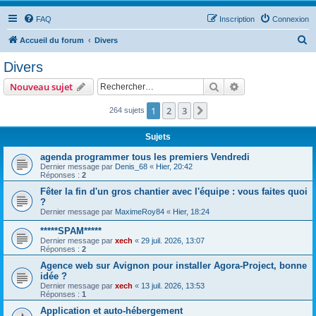
FAQ
Inscription
Connexion
R
Accueil du forum
Divers
e
Divers
c
Rechercher
Recherche avanc
Nouveau sujet
h
e
1
2
3
Suivant
264 sujets
r
Sujets
c
agenda programmer tous les premiers Vendredi
h
Dernier message par
Denis_68
«
Hier, 20:42
Réponses :
2
e
Fêter la fin d'un gros chantier avec l'équipe : vous faites quoi
r
?
Dernier message par
MaximeRoy84
«
Hier, 18:24
*****SPAM*****
Dernier message par
xech
«
29 juil. 2026, 13:07
Réponses :
2
Agence web sur Avignon pour installer Agora-Project, bonne
idée ?
Dernier message par
xech
«
13 juil. 2026, 13:53
Réponses :
1
Application et auto-hébergement