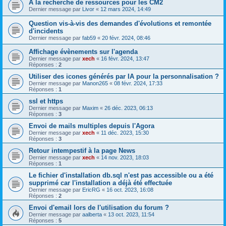
À la recherche de ressources pour les CM2
Dernier message par
Livor
«
12 mars 2024, 14:49
Question vis-à-vis des demandes d'évolutions et remontée
d'incidents
Dernier message par
fab59
«
20 févr. 2024, 08:46
Affichage évènements sur l'agenda
Dernier message par
xech
«
16 févr. 2024, 13:47
Réponses :
2
Utiliser des icones générés par IA pour la personnalisation ?
Dernier message par
Manon265
«
08 févr. 2024, 17:33
Réponses :
1
ssl et https
Dernier message par
Maxim
«
26 déc. 2023, 06:13
Réponses :
3
Envoi de mails multiples depuis l'Agora
Dernier message par
xech
«
11 déc. 2023, 15:30
Réponses :
3
Retour intempestif à la page News
Dernier message par
xech
«
14 nov. 2023, 18:03
Réponses :
1
Le fichier d'installation db.sql n'est pas accessible ou a été
supprimé car l'installation a déjà été effectuée
Dernier message par
EricRG
«
16 oct. 2023, 16:08
Réponses :
2
Envoi d'email lors de l'utilisation du forum ?
Dernier message par
aalberta
«
13 oct. 2023, 11:54
Réponses :
5