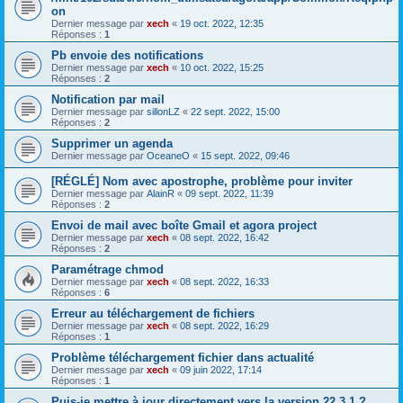
on
Dernier message par
xech
«
19 oct. 2022, 12:35
Réponses :
1
Pb envoie des notifications
Dernier message par
xech
«
10 oct. 2022, 15:25
Réponses :
2
Notification par mail
Dernier message par
sillonLZ
«
22 sept. 2022, 15:00
Réponses :
2
Supprimer un agenda
Dernier message par
OceaneO
«
15 sept. 2022, 09:46
[RÉGLÉ] Nom avec apostrophe, problème pour inviter
Dernier message par
AlainR
«
09 sept. 2022, 11:39
Réponses :
2
Envoi de mail avec boîte Gmail et agora project
Dernier message par
xech
«
08 sept. 2022, 16:42
Réponses :
2
Paramétrage chmod
Dernier message par
xech
«
08 sept. 2022, 16:33
Réponses :
6
Erreur au téléchargement de fichiers
Dernier message par
xech
«
08 sept. 2022, 16:29
Réponses :
1
Problème téléchargement fichier dans actualité
Dernier message par
xech
«
09 juin 2022, 17:14
Réponses :
1
Puis-je mettre à jour directement vers la version 22.3.1 ?