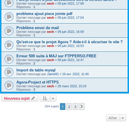
Dernier message par
xech
«
09 juin 2022, 17:09
Réponses :
1
probleme ajout piece jointe pdf
Dernier message par
xech
«
09 juin 2022, 17:04
Réponses :
1
Problème envoi de mail
Dernier message par
xech
«
09 juin 2022, 16:59
Réponses :
1
Qu'est-ce que le projet Agora ? Aide-t-il à sécuriser le site ?
Dernier message par
xech
«
09 juin 2022, 16:53
Réponses :
1
Erreur 500 suite à MAJ sur FTPPERSO.FREE
Dernier message par
xech
«
09 juin 2022, 16:47
Réponses :
2
Import de table mysql
Dernier message par
Jaime81
«
16 avr. 2022, 11:40
Agora-Project et HTTPS
Dernier message par
xech
«
28 mars 2022, 15:24
Réponses :
3
Nouveau sujet
1
2
3
Suivant
264 sujets
Aller