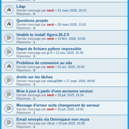
Ldap
Dernier message par
xech
«
31 mars 2026, 18:23
Réponses :
6
Questions projets
Dernier message par
xech
«
30 mars 2026, 11:02
Réponses :
6
Unable to install Agora 26.2.9
Dernier message par
xech
«
14 févr. 2026, 10:06
Réponses :
1
Depot de fichiers python impossible
Dernier message par
jp-fr
«
12 nov. 2025, 15:39
Réponses :
2
Problème de connexion au site
Dernier message par
xech
«
22 oct. 2025, 10:40
Réponses :
8
droits sur les tâches
Dernier message par
nobug008fr
«
17 sept. 2025, 08:56
Réponses :
3
Mise à jour à partir d'une ancienne version
Dernier message par
xech
«
28 juil. 2025, 15:24
Réponses :
1
Message d'erreur suite changement de serveur
Dernier message par
xech
«
20 juil. 2025, 14:42
Réponses :
1
Email envoyés via Omnispace non reçus
Dernier message par
clb-pr
«
03 juin 2025, 16:38
Réponses :
2