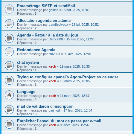
Paramétrage SMTP et sendMail
Dernier message par
geslec
«
18 oct. 2025, 10:01
Réponses :
3
Affectation agenda en attente
Dernier message par
camilledivoux
«
18 juil. 2025, 10:52
Réponses :
2
Agenda - Retour à la date du jour
Dernier message par
DiK58000
«
15 mai 2025, 11:22
Réponses :
2
Redondance Agenda
Dernier message par
tito2023
«
09 avr. 2025, 12:01
chat system
Dernier message par
xech
«
19 mars 2025, 18:35
Réponses :
1
Trying to configure cpanel's Agora-Project so calendar
Dernier message par
xech
«
19 mars 2025, 18:05
Réponses :
1
Language
Dernier message par
xech
«
11 mars 2025, 12:37
Réponses :
4
mail de validaion d'inscription
Dernier message par
cinimod
«
17 févr. 2025, 12:34
Réponses :
3
Empêcher l’envoi du mot de passe par e-mail
Dernier message par
xech
«
03 févr. 2025, 15:54
Réponses :
1