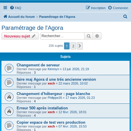
FAQ
Inscription
Connexion
R
Accueil du forum
Paramétrage de l'Agora
e
Paramétrage de l'Agora
c
Rechercher
Recherche avanc
Nouveau sujet
h
e
1
2
Suivant
156 sujets
r
Sujets
c
Changement de serveur
h
Dernier message par
Kimmyn
«
13 juil. 2026, 21:19
Réponses :
3
e
faire maj Agora d une trés ancienne version
r
Dernier message par
xech
«
22 mars 2026, 10:02
Réponses :
1
Changement d'hébergeur : page blanche
Dernier message par
Philippe26
«
17 mars 2026, 01:23
Réponses :
4
Erreur 500 après installation
Dernier message par
xech
«
12 févr. 2026, 18:01
Réponses :
4
Copier espace de test vers production
Dernier message par
xech
«
07 févr. 2026, 15:53
Réponses :
1