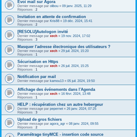
Evoi mail sur Agora
Dernier message par
olibou
«
09 janv. 2025, 11:29
Réponses :
2
Invitation en attente de confirmation
Dernier message par
Kris88
«
19 déc. 2024, 15:41
Réponses :
2
[RESOLU]Autologon invité
Dernier message par
xech
«
19 nov. 2024, 17:02
Réponses :
3
Masquer l'adresse électronique des utilisateurs ?
Dernier message par
xech
«
29 juil. 2024, 15:20
Réponses :
1
Sécurisation en Https
Dernier message par
xech
«
26 juil. 2024, 15:25
Réponses :
1
Notification par mail
Dernier message par
kamou13
«
05 juil. 2024, 19:50
Affichage des événements dans l'Agenda
Dernier message par
xech
«
16 févr. 2024, 13:48
Réponses :
1
HELP : récupération chez un autre hebergeur
Dernier message par
pepernet
«
26 janv. 2024, 07:25
Réponses :
3
Upload de gros fichiers
Dernier message par
agora_agr
«
08 janv. 2024, 09:55
Réponses :
2
Paramétrage tinyMCE - insertion code source