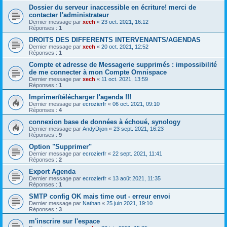
Dossier du serveur inaccessible en écriture! merci de
contacter l'administrateur
Dernier message par
xech
«
23 oct. 2021, 16:12
Réponses :
1
DROITS DES DIFFERENTS INTERVENANTS/AGENDAS
Dernier message par
xech
«
20 oct. 2021, 12:52
Réponses :
1
Compte et adresse de Messagerie supprimés : impossibilité
de me connecter à mon Compte Omnispace
Dernier message par
xech
«
11 oct. 2021, 13:59
Réponses :
1
Imprimer/télécharger l'agenda !!!
Dernier message par
ecrozierfr
«
06 oct. 2021, 09:10
Réponses :
4
connexion base de données à échoué, synology
Dernier message par
AndyDijon
«
23 sept. 2021, 16:23
Réponses :
9
Option "Supprimer"
Dernier message par
ecrozierfr
«
22 sept. 2021, 11:41
Réponses :
2
Export Agenda
Dernier message par
ecrozierfr
«
13 août 2021, 11:35
Réponses :
1
SMTP config OK mais time out - erreur envoi
Dernier message par
Nathan
«
25 juin 2021, 19:10
Réponses :
3
m'inscrire sur l'espace