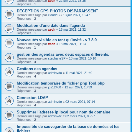
Dernier message par
xech
«
22 juin 2021, 15:35
Réponses :
1
DECEPTION GPS PHOTOS DISPARAISSENT
Dernier message par
claudeB
«
13 juin 2021, 16:47
Réponses :
2
Modifcation d'une date dans l'agenda
Dernier message par
xech
«
18 mai 2021, 11:32
Réponses :
1
Nouveautés visible en tant qu'invité - v.3.8.0
Dernier message par
xech
«
18 mai 2021, 11:13
Réponses :
1
gestion des agendas avec deux espaces differents.
Dernier message par
stephaneSP
«
18 mai 2021, 10:10
Réponses :
4
Gestions des agendas
Dernier message par
adminvdc
«
11 mai 2021, 21:40
Réponses :
4
Modification temporaire du fichier php Tool.php
Dernier message par
jcs12400
«
12 avr. 2021, 18:39
Réponses :
3
Connexion LDAP
Dernier message par
adminvdc
«
02 mars 2021, 07:14
Réponses :
4
Supprimer l'adresse ip local pour nom de domaine
Dernier message par
adminvdc
«
02 mars 2021, 05:57
Réponses :
2
Impossible de sauvegarder de la base de données et les
fichiers