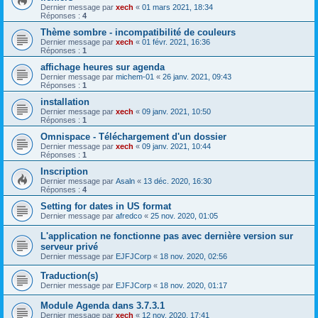
Dernier message par
xech
«
01 mars 2021, 18:34
Réponses :
4
Thème sombre - incompatibilité de couleurs
Dernier message par
xech
«
01 févr. 2021, 16:36
Réponses :
1
affichage heures sur agenda
Dernier message par
michem-01
«
26 janv. 2021, 09:43
Réponses :
1
installation
Dernier message par
xech
«
09 janv. 2021, 10:50
Réponses :
1
Omnispace - Téléchargement d'un dossier
Dernier message par
xech
«
09 janv. 2021, 10:44
Réponses :
1
Inscription
Dernier message par
Asaln
«
13 déc. 2020, 16:30
Réponses :
4
Setting for dates in US format
Dernier message par
afredco
«
25 nov. 2020, 01:05
L'application ne fonctionne pas avec dernière version sur
serveur privé
Dernier message par
EJFJCorp
«
18 nov. 2020, 02:56
Traduction(s)
Dernier message par
EJFJCorp
«
18 nov. 2020, 01:17
Module Agenda dans 3.7.3.1
Dernier message par
xech
«
12 nov. 2020, 17:41