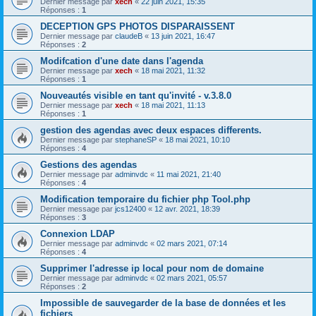
Dernier message par
xech
«
22 juin 2021, 15:35
Réponses :
1
DECEPTION GPS PHOTOS DISPARAISSENT
Dernier message par
claudeB
«
13 juin 2021, 16:47
Réponses :
2
Modifcation d'une date dans l'agenda
Dernier message par
xech
«
18 mai 2021, 11:32
Réponses :
1
Nouveautés visible en tant qu'invité - v.3.8.0
Dernier message par
xech
«
18 mai 2021, 11:13
Réponses :
1
gestion des agendas avec deux espaces differents.
Dernier message par
stephaneSP
«
18 mai 2021, 10:10
Réponses :
4
Gestions des agendas
Dernier message par
adminvdc
«
11 mai 2021, 21:40
Réponses :
4
Modification temporaire du fichier php Tool.php
Dernier message par
jcs12400
«
12 avr. 2021, 18:39
Réponses :
3
Connexion LDAP
Dernier message par
adminvdc
«
02 mars 2021, 07:14
Réponses :
4
Supprimer l'adresse ip local pour nom de domaine
Dernier message par
adminvdc
«
02 mars 2021, 05:57
Réponses :
2
Impossible de sauvegarder de la base de données et les
fichiers