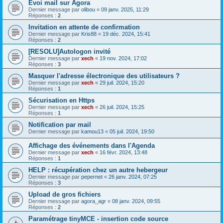
Evoi mail sur Agora
Dernier message par
olibou
«
09 janv. 2025, 11:29
Réponses :
2
Invitation en attente de confirmation
Dernier message par
Kris88
«
19 déc. 2024, 15:41
Réponses :
2
[RESOLU]Autologon invité
Dernier message par
xech
«
19 nov. 2024, 17:02
Réponses :
3
Masquer l'adresse électronique des utilisateurs ?
Dernier message par
xech
«
29 juil. 2024, 15:20
Réponses :
1
Sécurisation en Https
Dernier message par
xech
«
26 juil. 2024, 15:25
Réponses :
1
Notification par mail
Dernier message par
kamou13
«
05 juil. 2024, 19:50
Affichage des événements dans l'Agenda
Dernier message par
xech
«
16 févr. 2024, 13:48
Réponses :
1
HELP : récupération chez un autre hebergeur
Dernier message par
pepernet
«
26 janv. 2024, 07:25
Réponses :
3
Upload de gros fichiers
Dernier message par
agora_agr
«
08 janv. 2024, 09:55
Réponses :
2
Paramétrage tinyMCE - insertion code source