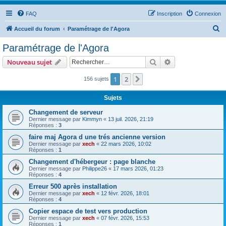
FAQ
Inscription
Connexion
R
Accueil du forum
Paramétrage de l'Agora
e
Paramétrage de l'Agora
c
Rechercher
Recherche avanc
Nouveau sujet
h
e
1
2
Suivant
156 sujets
r
Sujets
c
Changement de serveur
h
Dernier message par
Kimmyn
«
13 juil. 2026, 21:19
Réponses :
3
e
faire maj Agora d une trés ancienne version
r
Dernier message par
xech
«
22 mars 2026, 10:02
Réponses :
1
Changement d'hébergeur : page blanche
Dernier message par
Philippe26
«
17 mars 2026, 01:23
Réponses :
4
Erreur 500 après installation
Dernier message par
xech
«
12 févr. 2026, 18:01
Réponses :
4
Copier espace de test vers production
Dernier message par
xech
«
07 févr. 2026, 15:53
Réponses :
1