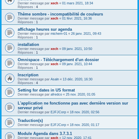
Dernier message par
xech
«
01 mars 2021, 18:34
Réponses :
4
Thème sombre - incompatibilité de couleurs
Dernier message par
xech
«
01 févr. 2021, 16:36
Réponses :
1
affichage heures sur agenda
Dernier message par
michem-01
«
26 janv. 2021, 09:43
Réponses :
1
installation
Dernier message par
xech
«
09 janv. 2021, 10:50
Réponses :
1
Omnispace - Téléchargement d'un dossier
Dernier message par
xech
«
09 janv. 2021, 10:44
Réponses :
1
Inscription
Dernier message par
Asaln
«
13 déc. 2020, 16:30
Réponses :
4
Setting for dates in US format
Dernier message par
afredco
«
25 nov. 2020, 01:05
L'application ne fonctionne pas avec dernière version sur
serveur privé
Dernier message par
EJFJCorp
«
18 nov. 2020, 02:56
Traduction(s)
Dernier message par
EJFJCorp
«
18 nov. 2020, 01:17
Module Agenda dans 3.7.3.1
Dernier message par
xech
«
12 nov. 2020, 17:41