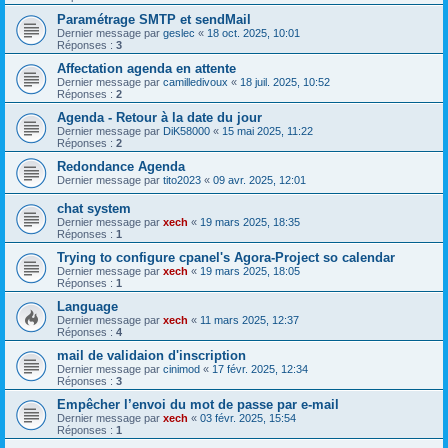
Paramétrage SMTP et sendMail
Dernier message par
geslec
«
18 oct. 2025, 10:01
Réponses :
3
Affectation agenda en attente
Dernier message par
camilledivoux
«
18 juil. 2025, 10:52
Réponses :
2
Agenda - Retour à la date du jour
Dernier message par
DiK58000
«
15 mai 2025, 11:22
Réponses :
2
Redondance Agenda
Dernier message par
tito2023
«
09 avr. 2025, 12:01
chat system
Dernier message par
xech
«
19 mars 2025, 18:35
Réponses :
1
Trying to configure cpanel's Agora-Project so calendar
Dernier message par
xech
«
19 mars 2025, 18:05
Réponses :
1
Language
Dernier message par
xech
«
11 mars 2025, 12:37
Réponses :
4
mail de validaion d'inscription
Dernier message par
cinimod
«
17 févr. 2025, 12:34
Réponses :
3
Empêcher l’envoi du mot de passe par e-mail
Dernier message par
xech
«
03 févr. 2025, 15:54
Réponses :
1