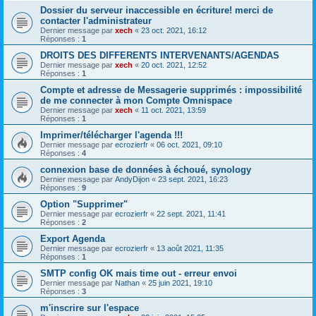
Dossier du serveur inaccessible en écriture! merci de
contacter l'administrateur
Dernier message par
xech
«
23 oct. 2021, 16:12
Réponses :
1
DROITS DES DIFFERENTS INTERVENANTS/AGENDAS
Dernier message par
xech
«
20 oct. 2021, 12:52
Réponses :
1
Compte et adresse de Messagerie supprimés : impossibilité
de me connecter à mon Compte Omnispace
Dernier message par
xech
«
11 oct. 2021, 13:59
Réponses :
1
Imprimer/télécharger l'agenda !!!
Dernier message par
ecrozierfr
«
06 oct. 2021, 09:10
Réponses :
4
connexion base de données à échoué, synology
Dernier message par
AndyDijon
«
23 sept. 2021, 16:23
Réponses :
9
Option "Supprimer"
Dernier message par
ecrozierfr
«
22 sept. 2021, 11:41
Réponses :
2
Export Agenda
Dernier message par
ecrozierfr
«
13 août 2021, 11:35
Réponses :
1
SMTP config OK mais time out - erreur envoi
Dernier message par
Nathan
«
25 juin 2021, 19:10
Réponses :
3
m'inscrire sur l'espace