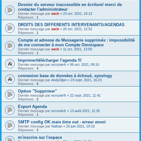
Dossier du serveur inaccessible en écriture! merci de
contacter l'administrateur
Dernier message par
xech
«
23 oct. 2021, 16:12
Réponses :
1
DROITS DES DIFFERENTS INTERVENANTS/AGENDAS
Dernier message par
xech
«
20 oct. 2021, 12:52
Réponses :
1
Compte et adresse de Messagerie supprimés : impossibilité
de me connecter à mon Compte Omnispace
Dernier message par
xech
«
11 oct. 2021, 13:59
Réponses :
1
Imprimer/télécharger l'agenda !!!
Dernier message par
ecrozierfr
«
06 oct. 2021, 09:10
Réponses :
4
connexion base de données à échoué, synology
Dernier message par
AndyDijon
«
23 sept. 2021, 16:23
Réponses :
9
Option "Supprimer"
Dernier message par
ecrozierfr
«
22 sept. 2021, 11:41
Réponses :
2
Export Agenda
Dernier message par
ecrozierfr
«
13 août 2021, 11:35
Réponses :
1
SMTP config OK mais time out - erreur envoi
Dernier message par
Nathan
«
25 juin 2021, 19:10
Réponses :
3
m'inscrire sur l'espace