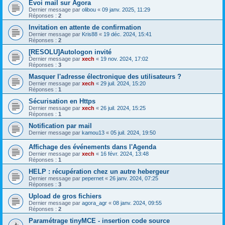
Evoi mail sur Agora
Dernier message par
olibou
«
09 janv. 2025, 11:29
Réponses :
2
Invitation en attente de confirmation
Dernier message par
Kris88
«
19 déc. 2024, 15:41
Réponses :
2
[RESOLU]Autologon invité
Dernier message par
xech
«
19 nov. 2024, 17:02
Réponses :
3
Masquer l'adresse électronique des utilisateurs ?
Dernier message par
xech
«
29 juil. 2024, 15:20
Réponses :
1
Sécurisation en Https
Dernier message par
xech
«
26 juil. 2024, 15:25
Réponses :
1
Notification par mail
Dernier message par
kamou13
«
05 juil. 2024, 19:50
Affichage des événements dans l'Agenda
Dernier message par
xech
«
16 févr. 2024, 13:48
Réponses :
1
HELP : récupération chez un autre hebergeur
Dernier message par
pepernet
«
26 janv. 2024, 07:25
Réponses :
3
Upload de gros fichiers
Dernier message par
agora_agr
«
08 janv. 2024, 09:55
Réponses :
2
Paramétrage tinyMCE - insertion code source