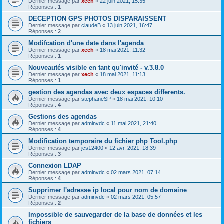
Dernier message par
xech
«
22 juin 2021, 15:35
Réponses :
1
DECEPTION GPS PHOTOS DISPARAISSENT
Dernier message par
claudeB
«
13 juin 2021, 16:47
Réponses :
2
Modifcation d'une date dans l'agenda
Dernier message par
xech
«
18 mai 2021, 11:32
Réponses :
1
Nouveautés visible en tant qu'invité - v.3.8.0
Dernier message par
xech
«
18 mai 2021, 11:13
Réponses :
1
gestion des agendas avec deux espaces differents.
Dernier message par
stephaneSP
«
18 mai 2021, 10:10
Réponses :
4
Gestions des agendas
Dernier message par
adminvdc
«
11 mai 2021, 21:40
Réponses :
4
Modification temporaire du fichier php Tool.php
Dernier message par
jcs12400
«
12 avr. 2021, 18:39
Réponses :
3
Connexion LDAP
Dernier message par
adminvdc
«
02 mars 2021, 07:14
Réponses :
4
Supprimer l'adresse ip local pour nom de domaine
Dernier message par
adminvdc
«
02 mars 2021, 05:57
Réponses :
2
Impossible de sauvegarder de la base de données et les
fichiers