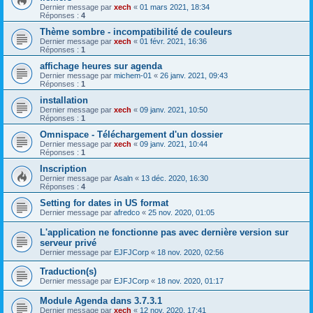
Dernier message par
xech
«
01 mars 2021, 18:34
Réponses :
4
Thème sombre - incompatibilité de couleurs
Dernier message par
xech
«
01 févr. 2021, 16:36
Réponses :
1
affichage heures sur agenda
Dernier message par
michem-01
«
26 janv. 2021, 09:43
Réponses :
1
installation
Dernier message par
xech
«
09 janv. 2021, 10:50
Réponses :
1
Omnispace - Téléchargement d'un dossier
Dernier message par
xech
«
09 janv. 2021, 10:44
Réponses :
1
Inscription
Dernier message par
Asaln
«
13 déc. 2020, 16:30
Réponses :
4
Setting for dates in US format
Dernier message par
afredco
«
25 nov. 2020, 01:05
L'application ne fonctionne pas avec dernière version sur
serveur privé
Dernier message par
EJFJCorp
«
18 nov. 2020, 02:56
Traduction(s)
Dernier message par
EJFJCorp
«
18 nov. 2020, 01:17
Module Agenda dans 3.7.3.1
Dernier message par
xech
«
12 nov. 2020, 17:41