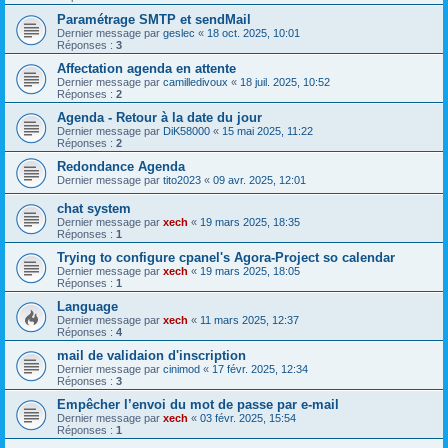
Paramétrage SMTP et sendMail
Dernier message par
geslec
«
18 oct. 2025, 10:01
Réponses :
3
Affectation agenda en attente
Dernier message par
camilledivoux
«
18 juil. 2025, 10:52
Réponses :
2
Agenda - Retour à la date du jour
Dernier message par
DiK58000
«
15 mai 2025, 11:22
Réponses :
2
Redondance Agenda
Dernier message par
tito2023
«
09 avr. 2025, 12:01
chat system
Dernier message par
xech
«
19 mars 2025, 18:35
Réponses :
1
Trying to configure cpanel's Agora-Project so calendar
Dernier message par
xech
«
19 mars 2025, 18:05
Réponses :
1
Language
Dernier message par
xech
«
11 mars 2025, 12:37
Réponses :
4
mail de validaion d'inscription
Dernier message par
cinimod
«
17 févr. 2025, 12:34
Réponses :
3
Empêcher l’envoi du mot de passe par e-mail
Dernier message par
xech
«
03 févr. 2025, 15:54
Réponses :
1