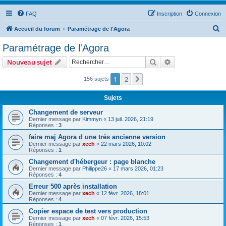
FAQ
Inscription
Connexion
R
Accueil du forum
Paramétrage de l'Agora
e
Paramétrage de l'Agora
c
Rechercher
Recherche avanc
Nouveau sujet
h
e
1
2
Suivant
156 sujets
r
Sujets
c
Changement de serveur
h
Dernier message par
Kimmyn
«
13 juil. 2026, 21:19
Réponses :
3
e
faire maj Agora d une trés ancienne version
r
Dernier message par
xech
«
22 mars 2026, 10:02
Réponses :
1
Changement d'hébergeur : page blanche
Dernier message par
Philippe26
«
17 mars 2026, 01:23
Réponses :
4
Erreur 500 après installation
Dernier message par
xech
«
12 févr. 2026, 18:01
Réponses :
4
Copier espace de test vers production
Dernier message par
xech
«
07 févr. 2026, 15:53
Réponses :
1