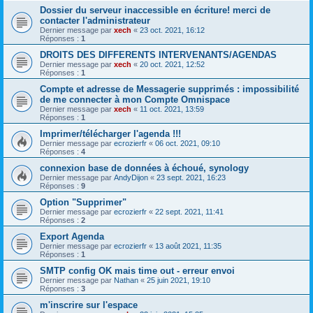
Dossier du serveur inaccessible en écriture! merci de
contacter l'administrateur
Dernier message par
xech
«
23 oct. 2021, 16:12
Réponses :
1
DROITS DES DIFFERENTS INTERVENANTS/AGENDAS
Dernier message par
xech
«
20 oct. 2021, 12:52
Réponses :
1
Compte et adresse de Messagerie supprimés : impossibilité
de me connecter à mon Compte Omnispace
Dernier message par
xech
«
11 oct. 2021, 13:59
Réponses :
1
Imprimer/télécharger l'agenda !!!
Dernier message par
ecrozierfr
«
06 oct. 2021, 09:10
Réponses :
4
connexion base de données à échoué, synology
Dernier message par
AndyDijon
«
23 sept. 2021, 16:23
Réponses :
9
Option "Supprimer"
Dernier message par
ecrozierfr
«
22 sept. 2021, 11:41
Réponses :
2
Export Agenda
Dernier message par
ecrozierfr
«
13 août 2021, 11:35
Réponses :
1
SMTP config OK mais time out - erreur envoi
Dernier message par
Nathan
«
25 juin 2021, 19:10
Réponses :
3
m'inscrire sur l'espace