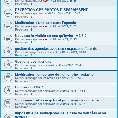
Dernier message par
xech
«
22 juin 2021, 15:35
Réponses :
1
DECEPTION GPS PHOTOS DISPARAISSENT
Dernier message par
claudeB
«
13 juin 2021, 16:47
Réponses :
2
Modifcation d'une date dans l'agenda
Dernier message par
xech
«
18 mai 2021, 11:32
Réponses :
1
Nouveautés visible en tant qu'invité - v.3.8.0
Dernier message par
xech
«
18 mai 2021, 11:13
Réponses :
1
gestion des agendas avec deux espaces differents.
Dernier message par
stephaneSP
«
18 mai 2021, 10:10
Réponses :
4
Gestions des agendas
Dernier message par
adminvdc
«
11 mai 2021, 21:40
Réponses :
4
Modification temporaire du fichier php Tool.php
Dernier message par
jcs12400
«
12 avr. 2021, 18:39
Réponses :
3
Connexion LDAP
Dernier message par
adminvdc
«
02 mars 2021, 07:14
Réponses :
4
Supprimer l'adresse ip local pour nom de domaine
Dernier message par
adminvdc
«
02 mars 2021, 05:57
Réponses :
2
Impossible de sauvegarder de la base de données et les
fichiers