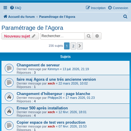
FAQ
Inscription
Connexion
R
Accueil du forum
Paramétrage de l'Agora
e
Paramétrage de l'Agora
c
Rechercher
Recherche avanc
Nouveau sujet
h
e
1
2
Suivant
156 sujets
r
Sujets
c
Changement de serveur
h
Dernier message par
Kimmyn
«
13 juil. 2026, 21:19
Réponses :
3
e
faire maj Agora d une trés ancienne version
r
Dernier message par
xech
«
22 mars 2026, 10:02
Réponses :
1
Changement d'hébergeur : page blanche
Dernier message par
Philippe26
«
17 mars 2026, 01:23
Réponses :
4
Erreur 500 après installation
Dernier message par
xech
«
12 févr. 2026, 18:01
Réponses :
4
Copier espace de test vers production
Dernier message par
xech
«
07 févr. 2026, 15:53
Réponses :
1