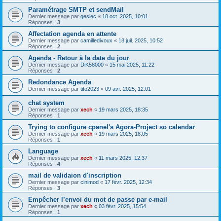
Paramétrage SMTP et sendMail
Dernier message par
geslec
«
18 oct. 2025, 10:01
Réponses :
3
Affectation agenda en attente
Dernier message par
camilledivoux
«
18 juil. 2025, 10:52
Réponses :
2
Agenda - Retour à la date du jour
Dernier message par
DiK58000
«
15 mai 2025, 11:22
Réponses :
2
Redondance Agenda
Dernier message par
tito2023
«
09 avr. 2025, 12:01
chat system
Dernier message par
xech
«
19 mars 2025, 18:35
Réponses :
1
Trying to configure cpanel's Agora-Project so calendar
Dernier message par
xech
«
19 mars 2025, 18:05
Réponses :
1
Language
Dernier message par
xech
«
11 mars 2025, 12:37
Réponses :
4
mail de validaion d'inscription
Dernier message par
cinimod
«
17 févr. 2025, 12:34
Réponses :
3
Empêcher l’envoi du mot de passe par e-mail
Dernier message par
xech
«
03 févr. 2025, 15:54
Réponses :
1