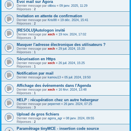
Evoi mail sur Agora
Dernier message par
olibou
«
09 janv. 2025, 11:29
Réponses :
2
Invitation en attente de confirmation
Dernier message par
Kris88
«
19 déc. 2024, 15:41
Réponses :
2
[RESOLU]Autologon invité
Dernier message par
xech
«
19 nov. 2024, 17:02
Réponses :
3
Masquer l'adresse électronique des utilisateurs ?
Dernier message par
xech
«
29 juil. 2024, 15:20
Réponses :
1
Sécurisation en Https
Dernier message par
xech
«
26 juil. 2024, 15:25
Réponses :
1
Notification par mail
Dernier message par
kamou13
«
05 juil. 2024, 19:50
Affichage des événements dans l'Agenda
Dernier message par
xech
«
16 févr. 2024, 13:48
Réponses :
1
HELP : récupération chez un autre hebergeur
Dernier message par
pepernet
«
26 janv. 2024, 07:25
Réponses :
3
Upload de gros fichiers
Dernier message par
agora_agr
«
08 janv. 2024, 09:55
Réponses :
2
Paramétrage tinyMCE - insertion code source