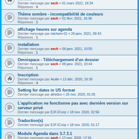
Dernier message par
xech
«
01 mars 2021, 18:34
Réponses :
4
Thème sombre - incompatibilité de couleurs
Dernier message par
xech
«
01 févr. 2021, 16:36
Réponses :
1
affichage heures sur agenda
Dernier message par
michem-01
«
26 janv. 2021, 09:43
Réponses :
1
installation
Dernier message par
xech
«
09 janv. 2021, 10:50
Réponses :
1
Omnispace - Téléchargement d'un dossier
Dernier message par
xech
«
09 janv. 2021, 10:44
Réponses :
1
Inscription
Dernier message par
Asaln
«
13 déc. 2020, 16:30
Réponses :
4
Setting for dates in US format
Dernier message par
afredco
«
25 nov. 2020, 01:05
L'application ne fonctionne pas avec dernière version sur
serveur privé
Dernier message par
EJFJCorp
«
18 nov. 2020, 02:56
Traduction(s)
Dernier message par
EJFJCorp
«
18 nov. 2020, 01:17
Module Agenda dans 3.7.3.1
Dernier message par
xech
«
12 nov. 2020, 17:41