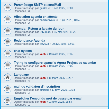
Paramétrage SMTP et sendMail
Dernier message par
geslec
«
18 oct. 2025, 10:01
Réponses :
3
Affectation agenda en attente
Dernier message par
camilledivoux
«
18 juil. 2025, 10:52
Réponses :
2
Agenda - Retour à la date du jour
Dernier message par
DiK58000
«
15 mai 2025, 11:22
Réponses :
2
Redondance Agenda
Dernier message par
tito2023
«
09 avr. 2025, 12:01
chat system
Dernier message par
xech
«
19 mars 2025, 18:35
Réponses :
1
Trying to configure cpanel's Agora-Project so calendar
Dernier message par
xech
«
19 mars 2025, 18:05
Réponses :
1
Language
Dernier message par
xech
«
11 mars 2025, 12:37
Réponses :
4
mail de validaion d'inscription
Dernier message par
cinimod
«
17 févr. 2025, 12:34
Réponses :
3
Empêcher l’envoi du mot de passe par e-mail
Dernier message par
xech
«
03 févr. 2025, 15:54
Réponses :
1