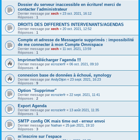
Dossier du serveur inaccessible en écriture! merci de
contacter l'administrateur
Dernier message par
xech
«
23 oct. 2021, 16:12
Réponses :
1
DROITS DES DIFFERENTS INTERVENANTS/AGENDAS
Dernier message par
xech
«
20 oct. 2021, 12:52
Réponses :
1
Compte et adresse de Messagerie supprimés : impossibilité
de me connecter à mon Compte Omnispace
Dernier message par
xech
«
11 oct. 2021, 13:59
Réponses :
1
Imprimer/télécharger l'agenda !!!
Dernier message par
ecrozierfr
«
06 oct. 2021, 09:10
Réponses :
4
connexion base de données à échoué, synology
Dernier message par
AndyDijon
«
23 sept. 2021, 16:23
Réponses :
9
Option "Supprimer"
Dernier message par
ecrozierfr
«
22 sept. 2021, 11:41
Réponses :
2
Export Agenda
Dernier message par
ecrozierfr
«
13 août 2021, 11:35
Réponses :
1
SMTP config OK mais time out - erreur envoi
Dernier message par
Nathan
«
25 juin 2021, 19:10
Réponses :
3
m'inscrire sur l'espace