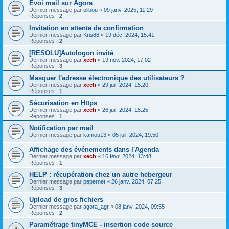
Evoi mail sur Agora
Dernier message par
olibou
«
09 janv. 2025, 11:29
Réponses :
2
Invitation en attente de confirmation
Dernier message par
Kris88
«
19 déc. 2024, 15:41
Réponses :
2
[RESOLU]Autologon invité
Dernier message par
xech
«
19 nov. 2024, 17:02
Réponses :
3
Masquer l'adresse électronique des utilisateurs ?
Dernier message par
xech
«
29 juil. 2024, 15:20
Réponses :
1
Sécurisation en Https
Dernier message par
xech
«
26 juil. 2024, 15:25
Réponses :
1
Notification par mail
Dernier message par
kamou13
«
05 juil. 2024, 19:50
Affichage des événements dans l'Agenda
Dernier message par
xech
«
16 févr. 2024, 13:48
Réponses :
1
HELP : récupération chez un autre hebergeur
Dernier message par
pepernet
«
26 janv. 2024, 07:25
Réponses :
3
Upload de gros fichiers
Dernier message par
agora_agr
«
08 janv. 2024, 09:55
Réponses :
2
Paramétrage tinyMCE - insertion code source