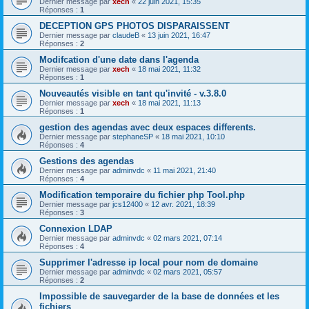
Dernier message par
xech
«
22 juin 2021, 15:35
Réponses :
1
DECEPTION GPS PHOTOS DISPARAISSENT
Dernier message par
claudeB
«
13 juin 2021, 16:47
Réponses :
2
Modifcation d'une date dans l'agenda
Dernier message par
xech
«
18 mai 2021, 11:32
Réponses :
1
Nouveautés visible en tant qu'invité - v.3.8.0
Dernier message par
xech
«
18 mai 2021, 11:13
Réponses :
1
gestion des agendas avec deux espaces differents.
Dernier message par
stephaneSP
«
18 mai 2021, 10:10
Réponses :
4
Gestions des agendas
Dernier message par
adminvdc
«
11 mai 2021, 21:40
Réponses :
4
Modification temporaire du fichier php Tool.php
Dernier message par
jcs12400
«
12 avr. 2021, 18:39
Réponses :
3
Connexion LDAP
Dernier message par
adminvdc
«
02 mars 2021, 07:14
Réponses :
4
Supprimer l'adresse ip local pour nom de domaine
Dernier message par
adminvdc
«
02 mars 2021, 05:57
Réponses :
2
Impossible de sauvegarder de la base de données et les
fichiers