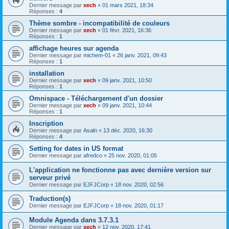
Dernier message par
xech
«
01 mars 2021, 18:34
Réponses :
4
Thème sombre - incompatibilité de couleurs
Dernier message par
xech
«
01 févr. 2021, 16:36
Réponses :
1
affichage heures sur agenda
Dernier message par
michem-01
«
26 janv. 2021, 09:43
Réponses :
1
installation
Dernier message par
xech
«
09 janv. 2021, 10:50
Réponses :
1
Omnispace - Téléchargement d'un dossier
Dernier message par
xech
«
09 janv. 2021, 10:44
Réponses :
1
Inscription
Dernier message par
Asaln
«
13 déc. 2020, 16:30
Réponses :
4
Setting for dates in US format
Dernier message par
afredco
«
25 nov. 2020, 01:05
L'application ne fonctionne pas avec dernière version sur
serveur privé
Dernier message par
EJFJCorp
«
18 nov. 2020, 02:56
Traduction(s)
Dernier message par
EJFJCorp
«
18 nov. 2020, 01:17
Module Agenda dans 3.7.3.1
Dernier message par
xech
«
12 nov. 2020, 17:41