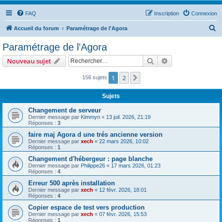
FAQ
Inscription
Connexion
R
Accueil du forum
Paramétrage de l'Agora
e
Paramétrage de l'Agora
c
Rechercher
Recherche avanc
Nouveau sujet
h
e
1
2
Suivant
156 sujets
r
Sujets
c
Changement de serveur
h
Dernier message par
Kimmyn
«
13 juil. 2026, 21:19
Réponses :
3
e
faire maj Agora d une trés ancienne version
r
Dernier message par
xech
«
22 mars 2026, 10:02
Réponses :
1
Changement d'hébergeur : page blanche
Dernier message par
Philippe26
«
17 mars 2026, 01:23
Réponses :
4
Erreur 500 après installation
Dernier message par
xech
«
12 févr. 2026, 18:01
Réponses :
4
Copier espace de test vers production
Dernier message par
xech
«
07 févr. 2026, 15:53
Réponses :
1