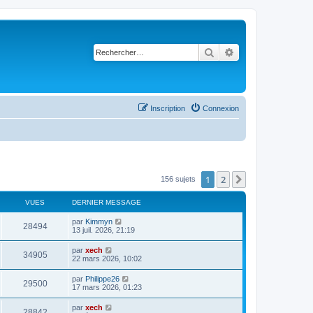
Rechercher
Recherche avancé
Inscription
Connexion
1
2
Suivant
156 sujets
VUES
DERNIER MESSAGE
par
Kimmyn
28494
13 juil. 2026, 21:19
par
xech
34905
22 mars 2026, 10:02
par
Philippe26
29500
17 mars 2026, 01:23
par
xech
28842