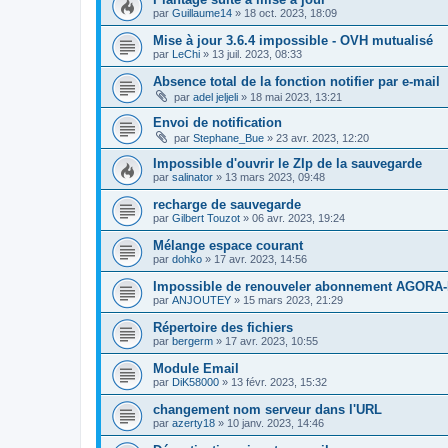
par
Guillaume14
»
18 oct. 2023, 18:09
Mise à jour 3.6.4 impossible - OVH mutualisé
par
LeChi
»
13 juil. 2023, 08:33
Absence total de la fonction notifier par e-mail
par
adel jeljeli
»
18 mai 2023, 13:21
Envoi de notification
par
Stephane_Bue
»
23 avr. 2023, 12:20
Impossible d'ouvrir le ZIp de la sauvegarde
par
salinator
»
13 mars 2023, 09:48
recharge de sauvegarde
par
Gilbert Touzot
»
06 avr. 2023, 19:24
Mélange espace courant
par
dohko
»
17 avr. 2023, 14:56
Impossible de renouveler abonnement AGORA-
par
ANJOUTEY
»
15 mars 2023, 21:29
Répertoire des fichiers
par
bergerm
»
17 avr. 2023, 10:55
Module Email
par
DiK58000
»
13 févr. 2023, 15:32
changement nom serveur dans l'URL
par
azerty18
»
10 janv. 2023, 14:46