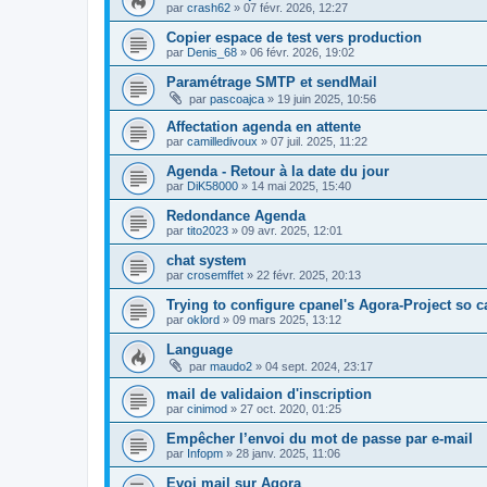
par
crash62
»
07 févr. 2026, 12:27
Copier espace de test vers production
par
Denis_68
»
06 févr. 2026, 19:02
Paramétrage SMTP et sendMail
par
pascoajca
»
19 juin 2025, 10:56
Affectation agenda en attente
par
camilledivoux
»
07 juil. 2025, 11:22
Agenda - Retour à la date du jour
par
DiK58000
»
14 mai 2025, 15:40
Redondance Agenda
par
tito2023
»
09 avr. 2025, 12:01
chat system
par
crosemffet
»
22 févr. 2025, 20:13
Trying to configure cpanel's Agora-Project so c
par
oklord
»
09 mars 2025, 13:12
Language
par
maudo2
»
04 sept. 2024, 23:17
mail de validaion d'inscription
par
cinimod
»
27 oct. 2020, 01:25
Empêcher l’envoi du mot de passe par e-mail
par
Infopm
»
28 janv. 2025, 11:06
Evoi mail sur Agora