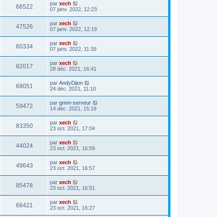
par
xech
66522
07 janv. 2022, 12:23
par
xech
47526
07 janv. 2022, 12:19
par
xech
60334
07 janv. 2022, 11:39
par
xech
82017
28 déc. 2021, 16:41
par
AndyDijon
68051
24 déc. 2021, 11:10
par
gmm-serveur
59472
14 déc. 2021, 15:19
par
xech
83350
23 oct. 2021, 17:04
par
xech
44024
23 oct. 2021, 16:59
par
xech
49643
23 oct. 2021, 16:57
par
xech
85478
23 oct. 2021, 16:51
par
xech
66421
23 oct. 2021, 16:27