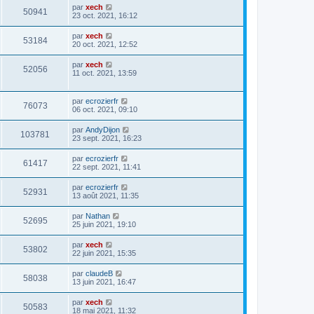
par
xech
50941
23 oct. 2021, 16:12
par
xech
53184
20 oct. 2021, 12:52
par
xech
52056
11 oct. 2021, 13:59
par
ecrozierfr
76073
06 oct. 2021, 09:10
par
AndyDijon
103781
23 sept. 2021, 16:23
par
ecrozierfr
61417
22 sept. 2021, 11:41
par
ecrozierfr
52931
13 août 2021, 11:35
par
Nathan
52695
25 juin 2021, 19:10
par
xech
53802
22 juin 2021, 15:35
par
claudeB
58038
13 juin 2021, 16:47
par
xech
50583
18 mai 2021, 11:32