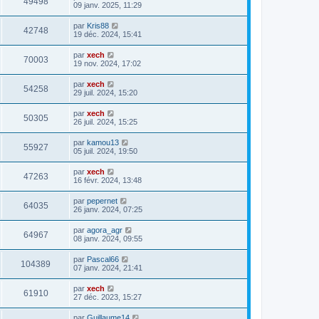
49498
09 janv. 2025, 11:29
par
Kris88
42748
19 déc. 2024, 15:41
par
xech
70003
19 nov. 2024, 17:02
par
xech
54258
29 juil. 2024, 15:20
par
xech
50305
26 juil. 2024, 15:25
par
kamou13
55927
05 juil. 2024, 19:50
par
xech
47263
16 févr. 2024, 13:48
par
pepernet
64035
26 janv. 2024, 07:25
par
agora_agr
64967
08 janv. 2024, 09:55
par
Pascal66
104389
07 janv. 2024, 21:41
par
xech
61910
27 déc. 2023, 15:27
par
Guillaume14