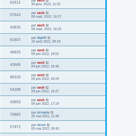
par
xech
62612
30 janv. 2023, 11:32
par
xech
57643
08 sept. 2022, 16:27
par
xech
43835
08 sept. 2022, 16:25
par
AlainR
61607
18 août 2022, 08:19
par
xech
49925
09 juin 2022, 18:52
par
xech
43666
09 juin 2022, 18:48
par
xech
99320
09 juin 2022, 18:29
par
xech
54288
09 juin 2022, 18:27
par
xech
43653
09 juin 2022, 17:19
par
dcmairie
70882
25 mai 2022, 11:49
par
nicom
57972
05 mai 2022, 09:42