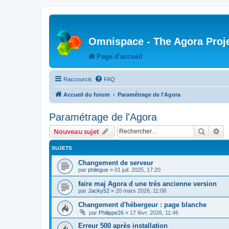
Omnispace - The Agora Proj
Page d'accueil
Raccourcis
FAQ
Accueil du forum
Paramétrage de l'Agora
Paramétrage de l'Agora
Recher
Re
Nouveau sujet
SUJETS
Changement de serveur
par
philegue
»
01 juil. 2025, 17:20
faire maj Agora d une trés ancienne version
par
Jacky52
»
20 mars 2026, 11:08
Changement d'hébergeur : page blanche
par
Philippe26
»
17 févr. 2026, 11:46
Erreur 500 après installation