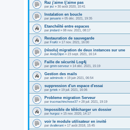
Raz j'aime /j'aime pas
par
jez
»
30 août 2020, 10:41
Instalation en boucle
par
januario
»
05 déc. 2021, 19:35
Etanchéïté entre espaces
par
jmdard
»
08 nov. 2021, 08:17
Restauration de sauvegarde
par
FraKr
»
17 nov. 2021, 16:00
(résolu) migration de deux instances sur une
par
AndyDijon
»
23 sept. 2021, 16:14
Faille de sécurité Log4j
par
gmm-serveur
»
14 déc. 2021, 15:19
Gestion des mails
par
adminvdc
»
19 juin 2021, 06:54
suppression d'un espace d'essai
par
jyrtek
»
19 juil. 2021, 16:06
Probleme migration Serveur
par
trucmachinchose37
»
28 juil. 2021, 19:19
Impossible de télécharger un dossier
par
hurgoz
»
15 nov. 2020, 14:17
voir le module utilisateur en invité
par
dvallerant
»
17 août 2018, 15:45