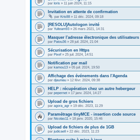
par
loris
»
11 juin 2024, 11:15
Invitation en attente de confirmation
par
Kris88
»
11 déc. 2024, 09:18
[RESOLU]Autologon invité
par
Yulteam93
»
26 mars 2021, 14:31
Masquer l'adresse électronique des utilisateurs
par
Patou36
»
28 juil. 2024, 21:04
Sécurisation en Https
par
Pixef
»
25 juil. 2024, 14:51
Notification par mail
par
kamou13
»
05 juil. 2024, 19:50
Affichage des événements dans l'Agenda
par
djauniau
»
12 févr. 2024, 09:38
HELP : récupération chez un autre hebergeur
par
pepernet
»
17 janv. 2024, 14:27
Upload de gros fichiers
par
agora_agr
»
19 déc. 2023, 11:29
Paramétrage tinyMCE - insertion code source
par
Nicolas11
»
18 janv. 2020, 15:46
Upload de fichiers de plus de 1GB
par
judicaell
»
22 déc. 2023, 11:23
Plantage suite à mise à jour