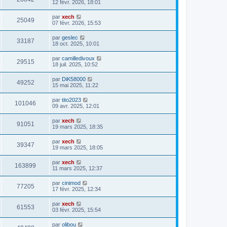
12 févr. 2026, 18:01
par
xech
25049
07 févr. 2026, 15:53
par
geslec
33187
18 oct. 2025, 10:01
par
camilledivoux
29515
18 juil. 2025, 10:52
par
DiK58000
49252
15 mai 2025, 11:22
par
tito2023
101046
09 avr. 2025, 12:01
par
xech
91051
19 mars 2025, 18:35
par
xech
39347
19 mars 2025, 18:05
par
xech
163899
11 mars 2025, 12:37
par
cinimod
77205
17 févr. 2025, 12:34
par
xech
61553
03 févr. 2025, 15:54
par
olibou