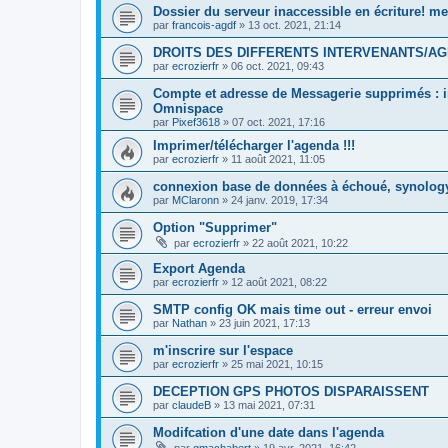
Dossier du serveur inaccessible en écriture! me
par
francois-agdf
»
13 oct. 2021, 21:14
DROITS DES DIFFERENTS INTERVENANTS/A
par
ecrozierfr
»
06 oct. 2021, 09:43
Compte et adresse de Messagerie supprimés : 
Omnispace
par
Pixef3618
»
07 oct. 2021, 17:16
Imprimer/télécharger l'agenda !!!
par
ecrozierfr
»
11 août 2021, 11:05
connexion base de données à échoué, synolog
par
MClaronn
»
24 janv. 2019, 17:34
Option "Supprimer"
par
ecrozierfr
»
22 août 2021, 10:22
Export Agenda
par
ecrozierfr
»
12 août 2021, 08:22
SMTP config OK mais time out - erreur envoi
par
Nathan
»
23 juin 2021, 17:13
m'inscrire sur l'espace
par
ecrozierfr
»
25 mai 2021, 10:15
DECEPTION GPS PHOTOS DISPARAISSENT
par
claudeB
»
13 mai 2021, 07:31
Modifcation d'une date dans l'agenda