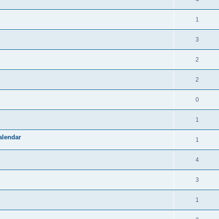
1
3
2
2
0
1
alendar
1
4
3
1