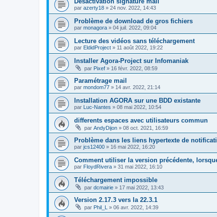
Désactivation signature mail
par
azerty18
»
24 nov. 2022, 14:43
Problème de download de gros fichiers
par
monagora
»
04 juil. 2022, 09:04
Lecture des vidéos sans téléchargement
par
EldidProject
»
11 août 2022, 19:22
Installer Agora-Project sur Infomaniak
par
Pixef
»
16 févr. 2022, 08:59
Paramétrage mail
par
mondom77
»
14 avr. 2022, 21:14
Installation AGORA sur une BDD existante
par
Luc-Nantes
»
08 mai 2022, 10:54
differents espaces avec utilisateurs commun
par
AndyDijon
»
08 oct. 2021, 16:59
Problème dans les liens hypertexte de notificat
par
jcs12400
»
16 mai 2022, 16:20
Comment utiliser la version précédente, lorsqu
par
FloydRivera
»
31 mai 2022, 16:10
Téléchargement impossible
par
dcmairie
»
17 mai 2022, 13:43
Version 2.17.3 vers la 22.3.1
par
Phil_L
»
06 avr. 2022, 14:39