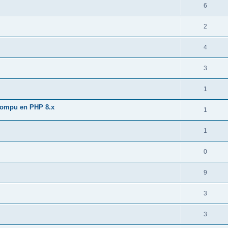
6
2
4
3
1
rrompu en PHP 8.x
1
1
0
9
3
3