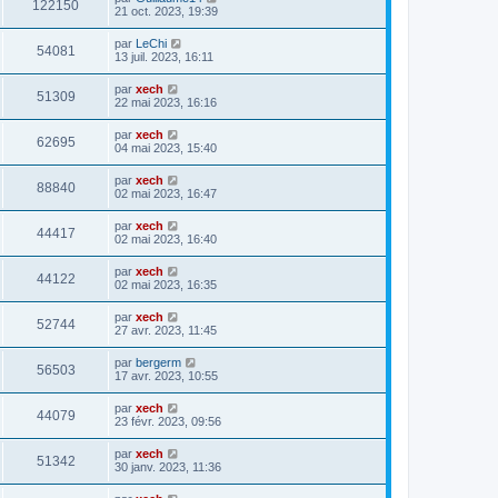
122150
21 oct. 2023, 19:39
par
LeChi
54081
13 juil. 2023, 16:11
par
xech
51309
22 mai 2023, 16:16
par
xech
62695
04 mai 2023, 15:40
par
xech
88840
02 mai 2023, 16:47
par
xech
44417
02 mai 2023, 16:40
par
xech
44122
02 mai 2023, 16:35
par
xech
52744
27 avr. 2023, 11:45
par
bergerm
56503
17 avr. 2023, 10:55
par
xech
44079
23 févr. 2023, 09:56
par
xech
51342
30 janv. 2023, 11:36