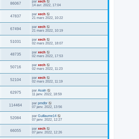
par
xech
86067
14 avr. 2022, 17:04
par
xech
47837
21 mars 2022, 10:22
par
xech
67494
21 mars 2022, 10:19
par
xech
51031
02 mars 2022, 18:07
par
xech
48735
02 mars 2022, 17:53
par
xech
50716
02 mars 2022, 11:23
par
xech
52104
02 mars 2022, 11:19
par
Asaln
62975
11 janv. 2022, 18:59
par
pmdbr
114464
07 janv. 2022, 13:56
par
Guillaume14
52084
07 janv. 2022, 12:27
par
xech
66055
07 janv. 2022, 12:26