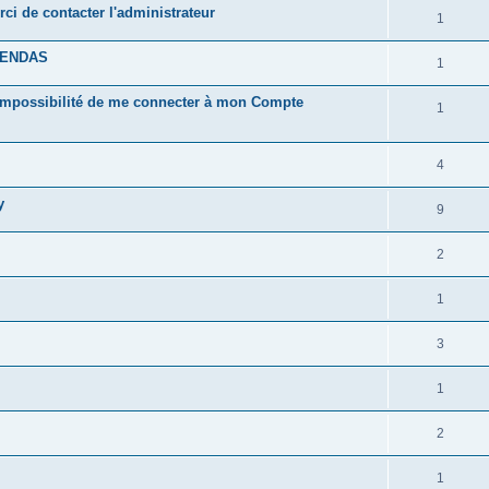
rci de contacter l'administrateur
1
GENDAS
1
impossibilité de me connecter à mon Compte
1
4
y
9
2
1
3
1
2
1