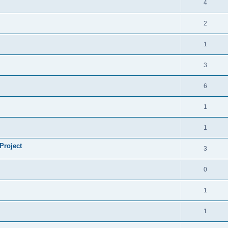
4
2
1
3
6
1
1
Project
3
0
1
1