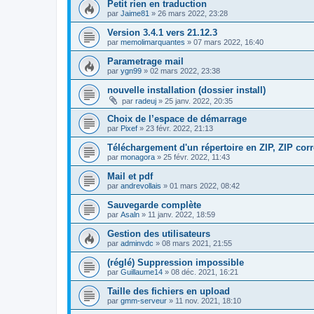
Petit rien en traduction
par
Jaime81
»
26 mars 2022, 23:28
Version 3.4.1 vers 21.12.3
par
memolimarquantes
»
07 mars 2022, 16:40
Parametrage mail
par
ygn99
»
02 mars 2022, 23:38
nouvelle installation (dossier install)
par
radeuj
»
25 janv. 2022, 20:35
Choix de l’espace de démarrage
par
Pixef
»
23 févr. 2022, 21:13
Téléchargement d'un répertoire en ZIP, ZIP co
par
monagora
»
25 févr. 2022, 11:43
Mail et pdf
par
andrevollais
»
01 mars 2022, 08:42
Sauvegarde complète
par
Asaln
»
11 janv. 2022, 18:59
Gestion des utilisateurs
par
adminvdc
»
08 mars 2021, 21:55
(réglé) Suppression impossible
par
Guillaume14
»
08 déc. 2021, 16:21
Taille des fichiers en upload
par
gmm-serveur
»
11 nov. 2021, 18:10