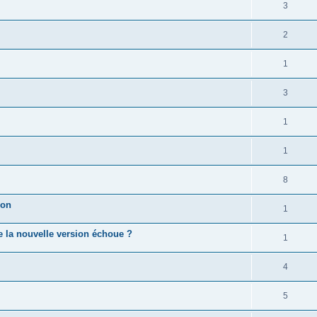
3
2
1
3
1
1
8
ion
1
e la nouvelle version échoue ?
1
4
5