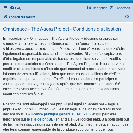
FAQ
Inscription
Connexion
R
Accueil du forum
e
Omnispace - The Agora Project - Conditions d’utilisation
c
h
En accédant à « Omnispace - The Agora Project » (désigné ci-après par
« nous », « notre », « nos », « Omnispace - The Agora Project » et
e
« https://www.agora-project.net/appMisc/clavardage »), vous acceptez d’être
r
légalement responsable des conditions suivantes. Si vous n’acceptez pas
d’être légalement responsable de toutes les conditions suivantes, veuillez ne
c
pas utiliser et accéder à « Omnispace - The Agora Project ». Nous pouvons
h
modifier ces conditions à n’importe quel moment et nous essaierons de vous
informer de ces modifications, bien que nous vous conseillons de vérifier
e
régulièrement par vous-même. En effet, si vous continuez à participer à
r
« Omnispace - The Agora Project » après que des modifications aient été
effectuées, vous acceptez d’être légalement responsable des conditions
modifiées et mises à jour.
Nos forums sont développés par phpBB (désignés ci-après par « logiciel
phpBB » et « phpBB Limited ») qui est un logiciel de forum de discussions
déclaré sous la «
licence publique générale GNU 2.0
» et qui peut être
téléchargé sur
le site de phpBB
(en anglais). Le logiciel phpBB a pour seul but
de faciliter les discussions sur internet et phpBB Limited ne peut en aucun cas
être tenu comme responsable de la conduite et du contenu que nous