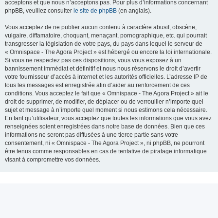
acceptons et que nous n’acceptons pas. Pour plus d’informations concernant
phpBB, veuillez consulter
le site de phpBB
(en anglais).
Vous acceptez de ne publier aucun contenu à caractère abusif, obscène,
vulgaire, diffamatoire, choquant, menaçant, pornographique, etc. qui pourrait
transgresser la législation de votre pays, du pays dans lequel le serveur de
« Omnispace - The Agora Project » est hébergé ou encore la loi internationale.
Si vous ne respectez pas ces dispositions, vous vous exposez à un
bannissement immédiat et définitif et nous nous réservons le droit d’avertir
votre fournisseur d’accès à internet et les autorités officielles. L’adresse IP de
tous les messages est enregistrée afin d’aider au renforcement de ces
conditions. Vous acceptez le fait que « Omnispace - The Agora Project » ait le
droit de supprimer, de modifier, de déplacer ou de verrouiller n’importe quel
sujet et message à n’importe quel moment si nous estimons cela nécessaire.
En tant qu’utilisateur, vous acceptez que toutes les informations que vous avez
renseignées soient enregistrées dans notre base de données. Bien que ces
informations ne seront pas diffusées à une tierce partie sans votre
consentement, ni « Omnispace - The Agora Project », ni phpBB, ne pourront
être tenus comme responsables en cas de tentative de piratage informatique
visant à compromettre vos données.