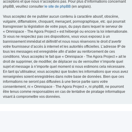
acceptons et que nous n’acceptons pas. Pour plus d’informations concernant
phpBB, veuillez consulter
le site de phpBB
(en anglais).
Vous acceptez de ne publier aucun contenu à caractère abusif, obscène,
vulgaire, diffamatoire, choquant, menaçant, pornographique, etc. qui pourrait
transgresser la législation de votre pays, du pays dans lequel le serveur de
« Omnispace - The Agora Project » est hébergé ou encore la loi internationale.
Si vous ne respectez pas ces dispositions, vous vous exposez à un
bannissement immédiat et définitif et nous nous réservons le droit d’avertir
votre fournisseur d’accès à internet et les autorités officielles. L’adresse IP de
tous les messages est enregistrée afin d’aider au renforcement de ces
conditions. Vous acceptez le fait que « Omnispace - The Agora Project » ait le
droit de supprimer, de modifier, de déplacer ou de verrouiller n’importe quel
sujet et message à n’importe quel moment si nous estimons cela nécessaire.
En tant qu’utilisateur, vous acceptez que toutes les informations que vous avez
renseignées soient enregistrées dans notre base de données. Bien que ces
informations ne seront pas diffusées à une tierce partie sans votre
consentement, ni « Omnispace - The Agora Project », ni phpBB, ne pourront
être tenus comme responsables en cas de tentative de piratage informatique
visant à compromettre vos données.