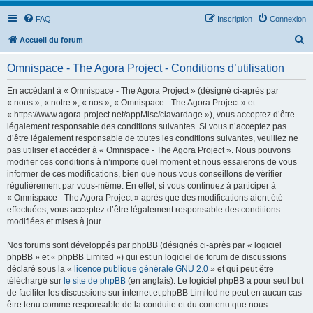
FAQ
Inscription
Connexion
R
Accueil du forum
e
Omnispace - The Agora Project - Conditions d’utilisation
c
h
En accédant à « Omnispace - The Agora Project » (désigné ci-après par
« nous », « notre », « nos », « Omnispace - The Agora Project » et
e
« https://www.agora-project.net/appMisc/clavardage »), vous acceptez d’être
r
légalement responsable des conditions suivantes. Si vous n’acceptez pas
d’être légalement responsable de toutes les conditions suivantes, veuillez ne
c
pas utiliser et accéder à « Omnispace - The Agora Project ». Nous pouvons
h
modifier ces conditions à n’importe quel moment et nous essaierons de vous
informer de ces modifications, bien que nous vous conseillons de vérifier
e
régulièrement par vous-même. En effet, si vous continuez à participer à
r
« Omnispace - The Agora Project » après que des modifications aient été
effectuées, vous acceptez d’être légalement responsable des conditions
modifiées et mises à jour.
Nos forums sont développés par phpBB (désignés ci-après par « logiciel
phpBB » et « phpBB Limited ») qui est un logiciel de forum de discussions
déclaré sous la «
licence publique générale GNU 2.0
» et qui peut être
téléchargé sur
le site de phpBB
(en anglais). Le logiciel phpBB a pour seul but
de faciliter les discussions sur internet et phpBB Limited ne peut en aucun cas
être tenu comme responsable de la conduite et du contenu que nous