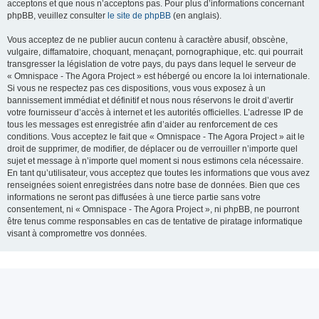
acceptons et que nous n’acceptons pas. Pour plus d’informations concernant
phpBB, veuillez consulter
le site de phpBB
(en anglais).
Vous acceptez de ne publier aucun contenu à caractère abusif, obscène,
vulgaire, diffamatoire, choquant, menaçant, pornographique, etc. qui pourrait
transgresser la législation de votre pays, du pays dans lequel le serveur de
« Omnispace - The Agora Project » est hébergé ou encore la loi internationale.
Si vous ne respectez pas ces dispositions, vous vous exposez à un
bannissement immédiat et définitif et nous nous réservons le droit d’avertir
votre fournisseur d’accès à internet et les autorités officielles. L’adresse IP de
tous les messages est enregistrée afin d’aider au renforcement de ces
conditions. Vous acceptez le fait que « Omnispace - The Agora Project » ait le
droit de supprimer, de modifier, de déplacer ou de verrouiller n’importe quel
sujet et message à n’importe quel moment si nous estimons cela nécessaire.
En tant qu’utilisateur, vous acceptez que toutes les informations que vous avez
renseignées soient enregistrées dans notre base de données. Bien que ces
informations ne seront pas diffusées à une tierce partie sans votre
consentement, ni « Omnispace - The Agora Project », ni phpBB, ne pourront
être tenus comme responsables en cas de tentative de piratage informatique
visant à compromettre vos données.