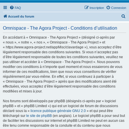
FAQ
Inscription
Connexion
R
Accueil du forum
e
Omnispace - The Agora Project - Conditions d’utilisation
c
h
En accédant à « Omnispace - The Agora Project » (désigné ci-après par
« nous », « notre », « nos », « Omnispace - The Agora Project » et
e
« https://www.agora-project.net/appMisc/clavardage »), vous acceptez d’être
r
légalement responsable des conditions suivantes. Si vous n’acceptez pas
d’être légalement responsable de toutes les conditions suivantes, veuillez ne
c
pas utiliser et accéder à « Omnispace - The Agora Project ». Nous pouvons
h
modifier ces conditions à n’importe quel moment et nous essaierons de vous
informer de ces modifications, bien que nous vous conseillons de vérifier
e
régulièrement par vous-même. En effet, si vous continuez à participer à
r
« Omnispace - The Agora Project » après que des modifications aient été
effectuées, vous acceptez d’être légalement responsable des conditions
modifiées et mises à jour.
Nos forums sont développés par phpBB (désignés ci-après par « logiciel
phpBB » et « phpBB Limited ») qui est un logiciel de forum de discussions
déclaré sous la «
licence publique générale GNU 2.0
» et qui peut être
téléchargé sur
le site de phpBB
(en anglais). Le logiciel phpBB a pour seul but
de faciliter les discussions sur internet et phpBB Limited ne peut en aucun cas
être tenu comme responsable de la conduite et du contenu que nous